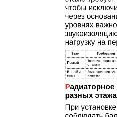
чтобы исключи
через основан
уровнях важно
звукоизоляцию
нагрузку на п
Этаж
Требования
Теплоизоляция, за
Первый
от влаги
Второй и
Звукоизоляция, уче
выше
нагрузки
Радиаторное отопление на
разных этажа
При установке
соблюдать бал