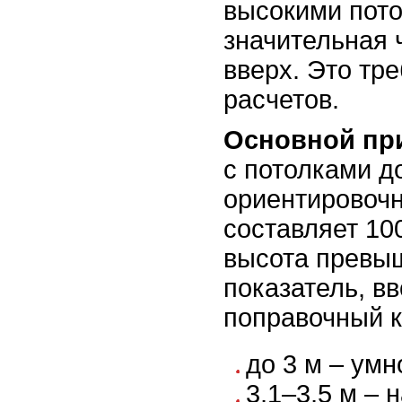
высокими пот
значительная 
вверх. Это тр
расчетов.
Основной пр
с потолками до
ориентировоч
составляет 100
высота превыш
показатель, в
поправочный 
до 3 м – умн
3,1–3,5 м – н