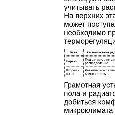
учитывать рас
На верхних эт
может поступа
необходимо п
терморегуляци
Этаж
Расположение ра
Под окнами, равно
Первый
распределение
Второй и
Равномерное разме
выше
ближе к стояку
Грамотная уст
пола и радиат
добиться ком
микроклимата 