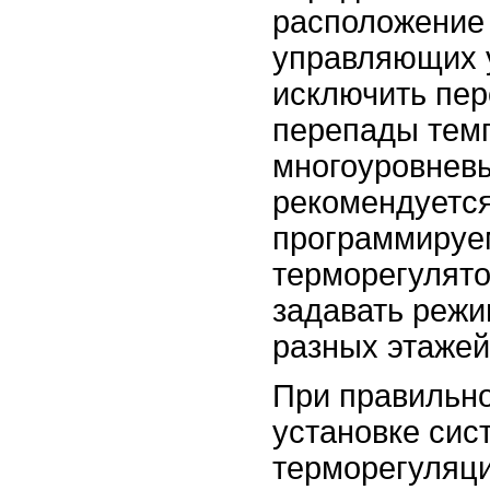
расположение 
управляющих у
исключить пер
перепады тем
многоуровнев
рекомендуется
программиру
терморегулят
задавать реж
разных этажей 
При правильн
установке сис
терморегуляци