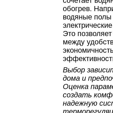
сочетает водя
обогрев. Напр
водяные полы 
электрические
Это позволяет
между удобст
экономичност
эффективност
Выбор зависи
дома и предпо
Оценка пара
создать комф
надежную си
терморегуляц