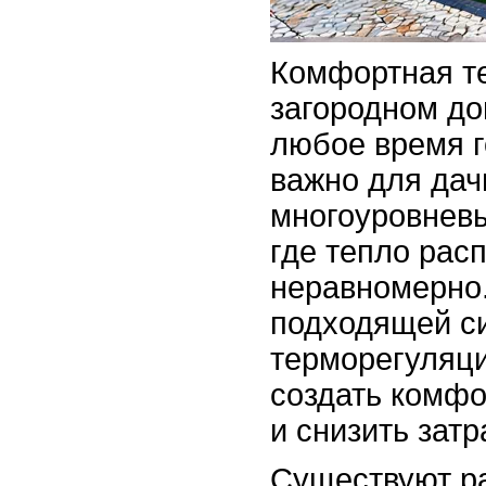
Комфортная т
загородном до
любое время г
важно для дач
многоуровнев
где тепло рас
неравномерно
подходящей с
терморегуляци
создать комф
и снизить затр
Существуют р