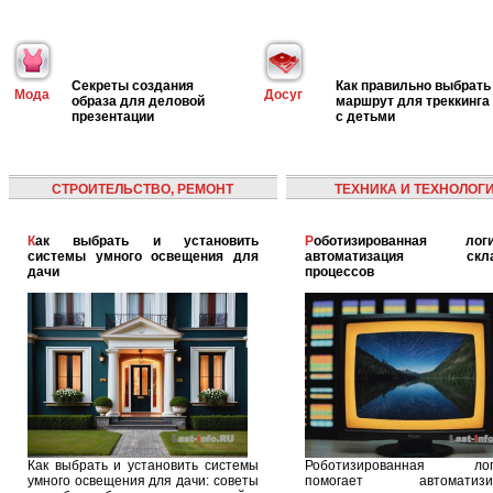
Секреты создания
Как правильно выбрать
Мода
Досуг
образа для деловой
маршрут для треккинга
презентации
с детьми
СТРОИТЕЛЬСТВО, РЕМОНТ
ТЕХНИКА И ТЕХНОЛОГ
Как выбрать и установить
Роботизированная логистика:
системы умного освещения для
автоматизация скла
дачи
процессов
Как выбрать и установить системы
Роботизированная логи
умного освещения для дачи: советы
помогает автоматизир