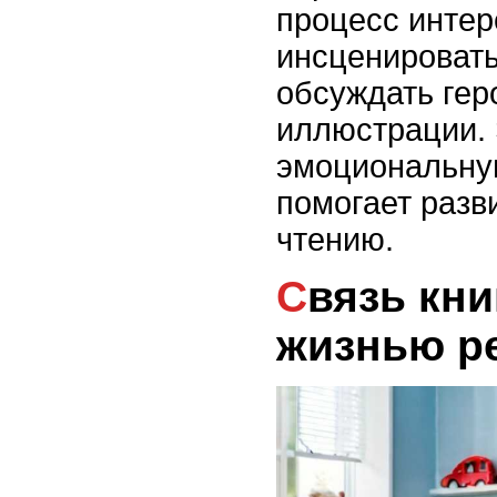
процесс интер
инсценироват
обсуждать гер
иллюстрации. 
эмоциональную
помогает разв
чтению.
Связь книг с реальной
жизнью р