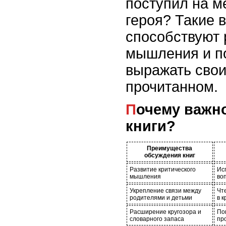
поступил на м
героя? Такие 
способствуют 
мышления и п
выражать свои
прочитанном.
Почему важно обсуждать
книги?
Преимущества
обсуждения книг
Развитие критического
Ис
мышления
во
Укрепление связи между
Чт
родителями и детьми
в к
Расширение кругозора и
По
словарного запаса
пр