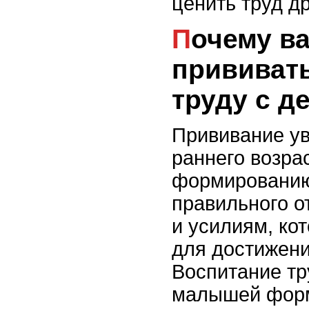
ценить труд д
Почему важно
прививать
труду с д
Прививание ув
раннего возра
формированию
правильного о
и усилиям, ко
для достижени
Воспитание т
малышей форм