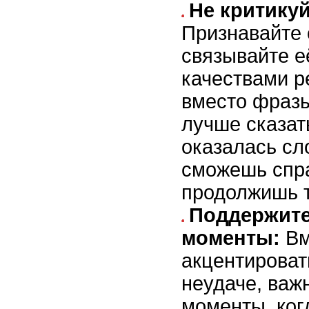
Не критикуй
Признавайте 
связывайте е
качествами р
вместо фраз
лучше сказат
оказалась сл
сможешь спра
продолжишь т
Поддержите
моменты:
Вм
акцентироват
неудаче, важ
моменты, ког