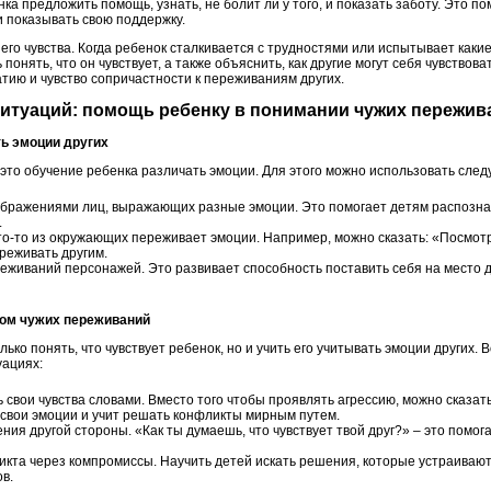
ка предложить помощь, узнать, не болит ли у того, и показать заботу. Это п
и показывать свою поддержку.
его чувства. Когда ребенок сталкивается с трудностями или испытывает каки
 понять, что он чувствует, а также объяснить, как другие могут себя чувствов
тию и чувство сопричастности к переживаниям других.
ситуаций: помощь ребенку в понимании чужих пережив
ть эмоции других
 это обучение ребенка различать эмоции. Для этого можно использовать сле
ображениями лиц, выражающих разные эмоции. Это помогает детям распознав
.
то-то из окружающих переживает эмоции. Например, можно сказать: «Посмотр
реживать другим.
еживаний персонажей. Это развивает способность поставить себя на место др
том чужих переживаний
ько понять, что чувствует ребенок, но и учить его учитывать эмоции других. 
уациях:
свои чувства словами. Вместо того чтобы проявлять агрессию, можно сказать
 свои эмоции и учит решать конфликты мирным путем.
ния другой стороны. «Как ты думаешь, что чувствует твой друг?» – это помог
та через компромиссы. Научить детей искать решения, которые устраивают
ов.