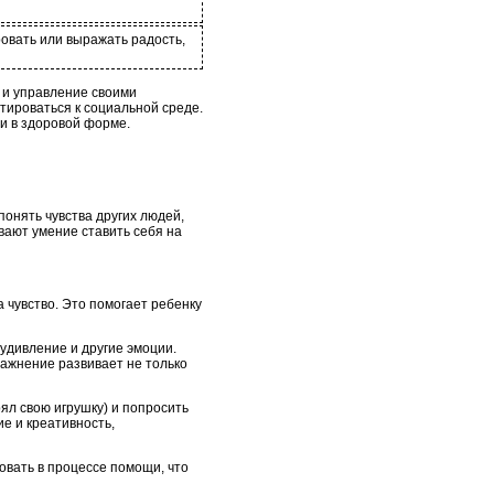
ировать или выражать радость,
 и управление своими
тироваться к социальной среде.
ии в здоровой форме.
понять чувства других людей,
вают умение ставить себя на
а чувство. Это помогает ребенку
удивление и другие эмоции.
ражнение развивает не только
ял свою игрушку) и попросить
ие и креативность,
вовать в процессе помощи, что