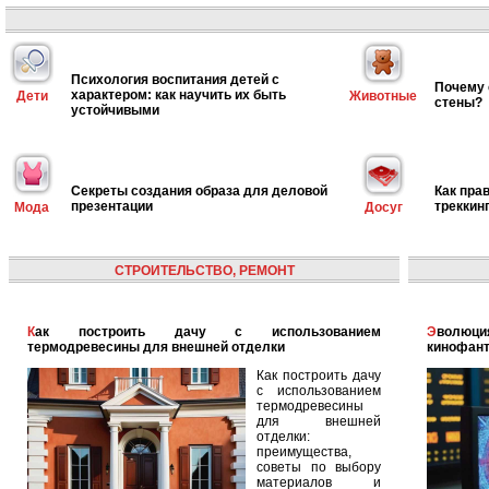
Психология воспитания детей с
Почему 
характером: как научить их быть
Дети
Животные
стены?
устойчивыми
Секреты создания образа для деловой
Как пра
презентации
треккин
Мода
Досуг
СТРОИТЕЛЬСТВО, РЕМОНТ
Как построить дачу с использованием
Эволюция голографических помощников: от
термодревесины для внешней отделки
кинофант
Как построить дачу
с использованием
термодревесины
для внешней
отделки:
преимущества,
советы по выбору
материалов и