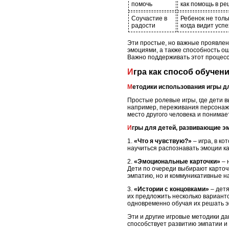
помочь
как помощь в ре
Соучастие в
Ребенок не толь
радости
когда видит успе
Эти простые, но важные проявлен
эмоциями, а также способность о
Важно поддерживать этот процесс,
Игра как способ обучен
Методики использования игры д
Простые ролевые игры, где дети в
например, переживания персонажей
место другого человека и понимае
Игры для детей, развивающие 
1.
«Что я чувствую?»
– игра, в ко
научиться распознавать эмоции как 
2.
«Эмоциональные карточки»
– 
Дети по очереди выбирают карточк
эмпатию, но и коммуникативные н
3.
«Истории с концовками»
– детя
их предложить несколько варианто
одновременно обучая их решать 
Эти и другие игровые методики да
способствует развитию эмпатии и