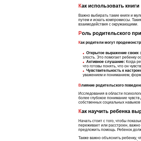
Как использовать книг
Важно выбирать такие книги и му
путем и искать компромиссы. Таки
взаимодействия с окружающими.
Роль родительского пр
Как родители могут продемонст
Открытое выражение своих 
злость. Это помогает ребенку о
Активное слушание:
Когда ре
что готовы понять, что он чувст
Чувствительность к настрое
уважением и пониманием, форми
Влияние родительского поведен
Исследования в области психологи
более глубокое понимание чувств 
собственных социальных навыков 
Как научить ребенка в
Начать стоит с того, чтобы показ
переживает или расстроен, важно 
предложить помощь. Ребенок долже
Также важно объяснить ребенку, ч