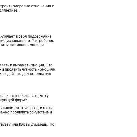
 строить здоровые отношения с
оллективе.
 включает в себя поддержание
ние услышанного. Так, ребенок
репить взаимопонимание и
авать и выражать эмоции. Это
о и проявить чуткость к эмоциям
х людей, что делает эмпатию
начинают осознавать, что у
ствующей форме.
тывает этот человек, и как на
важно проявлять сочувствие и
твует? или Как ты думаешь, что