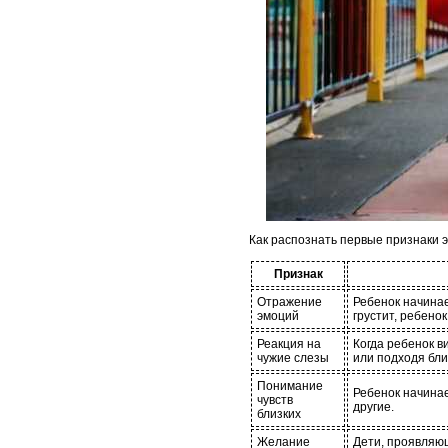
Как распознать первые признаки 
Признак
Отражение
Ребенок начинае
эмоций
грустит, ребено
Реакция на
Когда ребенок в
чужие слезы
или подходя бли
Понимание
Ребенок начинае
чувств
другие.
близких
Желание
Дети, проявляющ