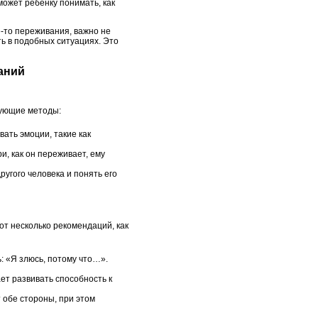
оможет ребенку понимать, как
е-то переживания, важно не
ать в подобных ситуациях. Это
аний
дующие методы:
ать эмоции, такие как
и, как он переживает, ему
угого человека и понять его
Вот несколько рекомендаций, как
: «Я злюсь, потому что…».
ает развивать способность к
 обе стороны, при этом