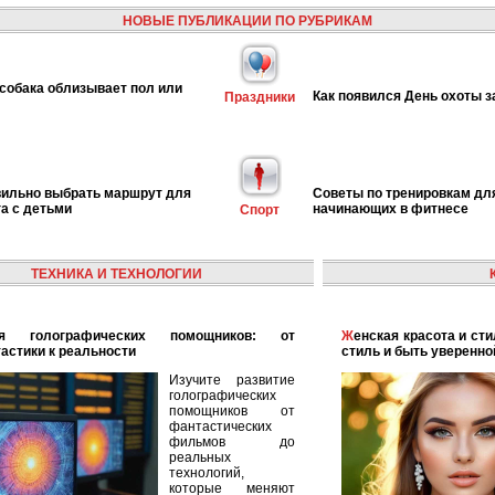
НОВЫЕ ПУБЛИКАЦИИ ПО РУБРИКАМ
собака облизывает пол или
Как появился День охоты з
Праздники
вильно выбрать маршрут для
Советы по тренировкам дл
га с детьми
начинающих в фитнесе
Спорт
ТЕХНИКА И ТЕХНОЛОГИИ
Женская красота и стиль: как найти свой уникальный
астики к реальности
стиль и быть уверенно
Изучите развитие
голографических
помощников от
фантастических
фильмов до
реальных
технологий,
которые меняют