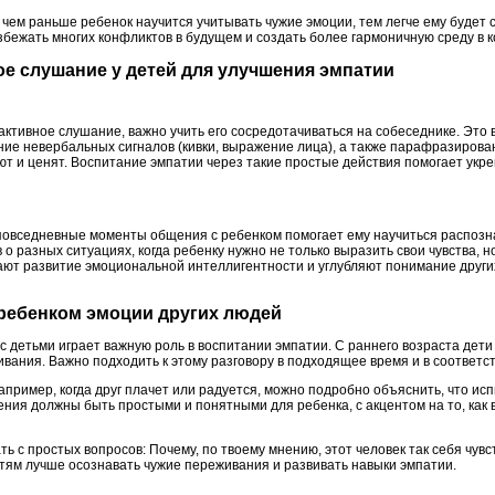
 чем раньше ребенок научится учитывать чужие эмоции, тем легче ему будет
бежать многих конфликтов в будущем и создать более гармоничную среду в к
ное слушание у детей для улучшения эмпатии
 активное слушание, важно учить его сосредотачиваться на собеседнике. Это
ние невербальных сигналов (кивки, выражение лица), а также парафразирова
ают и ценят. Воспитание эмпатии через такие простые действия помогает ук
повседневные моменты общения с ребенком помогает ему научиться распозн
о разных ситуациях, когда ребенку нужно не только выразить свои чувства, н
вают развитие эмоциональной интеллигентности и углубляют понимание други
с ребенком эмоции других людей
 детьми играет важную роль в воспитании эмпатии. С раннего возраста дети 
ивания. Важно подходить к этому разговору в подходящее время и в соответ
пример, когда друг плачет или радуется, можно подробно объяснить, что испы
ния должны быть простыми и понятными для ребенка, с акцентом на то, как 
 с простых вопросов: Почему, по твоему мнению, этот человек так себя чувс
етям лучше осознавать чужие переживания и развивать навыки эмпатии.