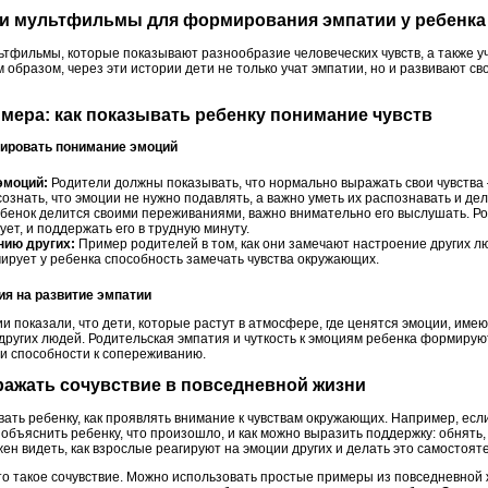
и и мультфильмы для формирования эмпатии у ребенка
льтфильмы, которые показывают разнообразие человеческих чувств, а также
м образом, через эти истории дети не только учат эмпатии, но и развивают с
имера: как показывать ребенку понимание чувств
рировать понимание эмоций
эмоций:
Родители должны показывать, что нормально выражать свои чувства – 
сознать, что эмоции не нужно подавлять, а важно уметь их распознавать и дел
бенок делится своими переживаниями, важно внимательно его выслушать. Р
вует, и поддержать его в трудную минуту.
нию других:
Пример родителей в том, как они замечают настроение других лю
рует у ребенка способность замечать чувства окружающих.
ия на развитие эмпатии
и показали, что дети, которые растут в атмосфере, где ценятся эмоции, им
других людей. Родительская эмпатия и чуткость к эмоциям ребенка формирую
и способности к сопереживанию.
ыражать сочувствие в повседневной жизни
ывать ребенку, как проявлять внимание к чувствам окружающих. Например, если
объяснить ребенку, что произошло, и как можно выразить поддержку: обнять,
н видеть, как взрослые реагируют на эмоции других и делать это самостоят
то такое сочувствие. Можно использовать простые примеры из повседневной 