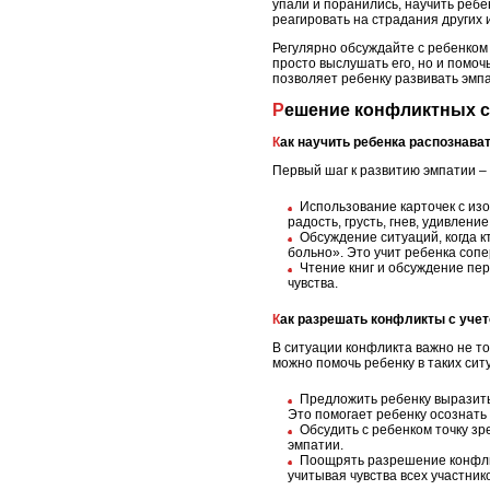
упали и поранились, научить ребен
реагировать на страдания других 
Регулярно обсуждайте с ребенком 
просто выслушать его, но и помочь
позволяет ребенку развивать эмпа
Решение конфликтных 
Как научить ребенка распознава
Первый шаг к развитию эмпатии –
Использование карточек с из
радость, грусть, гнев, удивление
Обсуждение ситуаций, когда к
больно». Это учит ребенка сопе
Чтение книг и обсуждение пер
чувства.
Как разрешать конфликты с уче
В ситуации конфликта важно не тол
можно помочь ребенку в таких сит
Предложить ребенку выразить 
Это помогает ребенку осознать
Обсудить с ребенком точку зре
эмпатии.
Поощрять разрешение конфлик
учитывая чувства всех участник