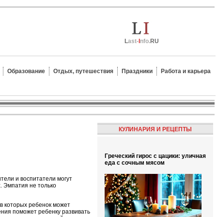
L
ast-
I
nfo.
RU
Образование
Отдых, путешествия
Праздники
Работа и карьера
КУЛИНАРИЯ И РЕЦЕПТЫ
Греческий гирос с цацики: уличная
еда с сочным мясом
ители и воспитатели могут
. Эмпатия не только
 в которых ребенок может
ения поможет ребенку развивать