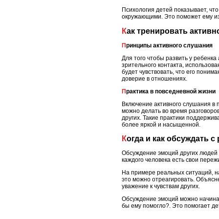
Психология детей показывает, что
окружающими. Это поможет ему из
Как тренировать актив
Принципы активного слушания
Для того чтобы развить у ребенка
зрительного контакта, использова
будет чувствовать, что его поним
доверие в отношениях.
Практика в повседневной жизни
Включение активного слушания в 
можно делать во время разговоров 
других. Такие практики поддержи
более яркой и насыщенной.
Когда и как обсуждать 
Обсуждение эмоций других людей с
каждого человека есть свои переж
На примере реальных ситуаций, на
это можно отреагировать. Объясне
уважение к чувствам других.
Обсуждение эмоций можно начинать
бы ему помогло?. Это помогает д