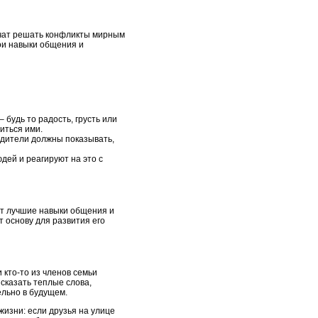
 учат решать конфликты мирным
вои навыки общения и
будь то радость, грусть или
иться ими.
одители должны показывать,
дей и реагируют на это с
еют лучшие навыки общения и
т основу для развития его
 кто-то из членов семьи
 сказать теплые слова,
ельно в будущем.
жизни: если друзья на улице