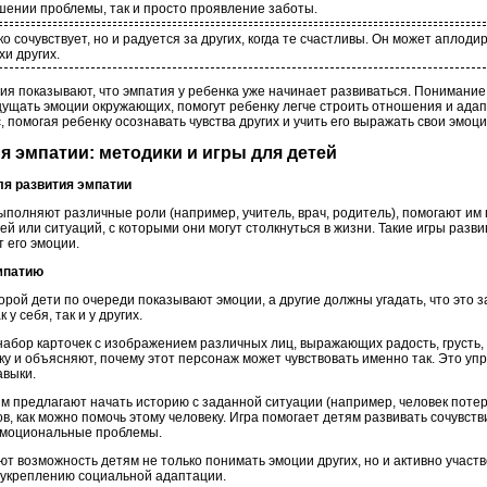
шении проблемы, так и просто проявление заботы.
ко сочувствует, но и радуется за других, когда те счастливы. Он может аплод
хи других.
ия показывают, что эмпатия у ребенка уже начинает развиваться. Понимание
щущать эмоции окружающих, помогут ребенку легче строить отношения и адап
 помогая ребенку осознавать чувства других и учить его выражать свои эмоц
ия эмпатии: методики и игры для детей
ля развития эмпатии
ыполняют различные роли (например, учитель, врач, родитель), помогают им 
 или ситуаций, с которыми они могут столкнуться в жизни. Такие игры разви
т его эмоции.
эмпатию
торой дети по очереди показывают эмоции, а другие должны угадать, что это з
у себя, так и у других.
набор карточек с изображением различных лиц, выражающих радость, грусть, 
у и объясняют, почему этот персонаж может чувствовать именно так. Это уп
авыки.
м предлагают начать историю с заданной ситуации (например, человек потер
в, как можно помочь этому человеку. Игра помогает детям развивать сочувств
эмоциональные проблемы.
ют возможность детям не только понимать эмоции других, но и активно участ
 укреплению социальной адаптации.