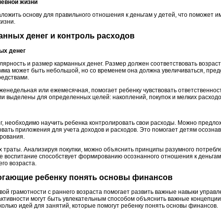
дневной жизни
ложить основу для правильного отношения к деньгам у детей, что поможет и
изни.
анных денег и контроль расходов
ных денег
улярность и размер карманных денег. Размер должен соответствовать возрас
мма может быть небольшой, но со временем она должна увеличиваться, пре
редствами.
еженедельная или ежемесячная, помогает ребенку чувствовать ответственнос
ли выделены для определенных целей: накоплений, покупок и мелких расходо
, необходимо научить ребенка контролировать свои расходы. Можно предло
ать приложения для учета доходов и расходов. Это помогает детям осознават
рования.
их траты. Анализируя покупки, можно объяснить принципы разумного потребл
е воспитание способствует формированию осознанного отношения к деньгам
го возраста.
омогающие ребенку понять основы финансов
ой грамотности с раннего возраста помогает развить важные навыки управл
активности могут быть увлекательным способом объяснить важные концепции,
колько идей для занятий, которые помогут ребенку понять основы финансов.