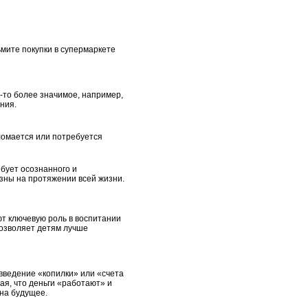
ьмите покупки в супермаркете
о-то более значимое, например,
ния.
ломается или потребуется
ебует осознанного и
зны на протяжении всей жизни.
т ключевую роль в воспитании
позволяет детям лучше
 введение «копилки» или «счета
ая, что деньги «работают» и
 на будущее.