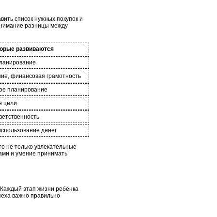
вить список нужных покупок и
понимание разницы между
торые развиваются
планирование
ие, финансовая грамотность
ое планирование
е цели
ветственность
использование денег
то не только увлекательные
гами и умение принимать
. Каждый этап жизни ребенка
пеха важно правильно