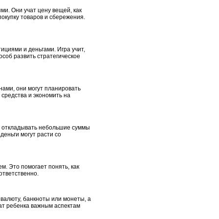
ми. Они учат цену вещей, как
покупку товаров и сбережения.
циями и деньгами. Игра учит,
пособ развить стратегическое
нами, они могут планировать
 средства и экономить на
ут откладывать небольшие суммы
 деньги могут расти со
м. Это помогает понять, как
ответственно.
валюту, банкноты или монеты, а
чат ребенка важным аспектам