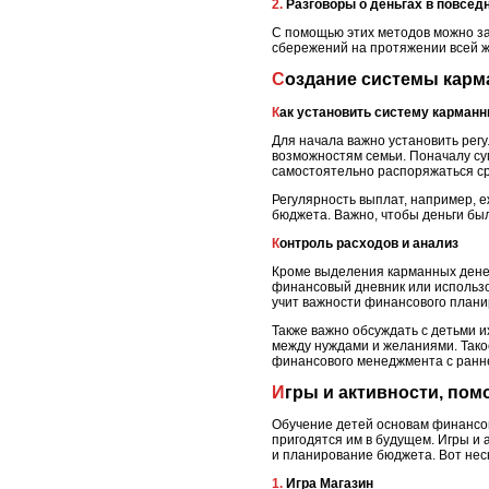
2. Разговоры о деньгах в повсе
С помощью этих методов можно за
сбережений на протяжении всей ж
Создание системы карм
Как установить систему карман
Для начала важно установить рег
возможностям семьи. Поначалу су
самостоятельно распоряжаться с
Регулярность выплат, например, 
бюджета. Важно, чтобы деньги бы
Контроль расходов и анализ
Кроме выделения карманных денег
финансовый дневник или использов
учит важности финансового плани
Также важно обсуждать с детьми 
между нуждами и желаниями. Тако
финансового менеджмента с ранне
Игры и активности, п
Обучение детей основам финансов
пригодятся им в будущем. Игры и 
и планирование бюджета. Вот нес
1. Игра Магазин