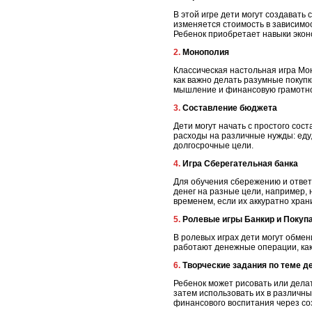
В этой игре дети могут создавать
изменяется стоимость в зависимос
Ребенок приобретает навыки экон
2. Монополия
Классическая настольная игра Мо
как важно делать разумные покупки
мышление и финансовую грамотно
3. Составление бюджета
Дети могут начать с простого сос
расходы на различные нужды: еду,
долгосрочные цели.
4. Игра Сберегательная банка
Для обучения сбережению и ответ
денег на разные цели, например, н
временем, если их аккуратно хран
5. Ролевые игры Банкир и Покуп
В ролевых играх дети могут обмен
работают денежные операции, каки
6. Творческие задания по теме д
Ребенок может рисовать или делат
затем использовать их в различны
финансового воспитания через со