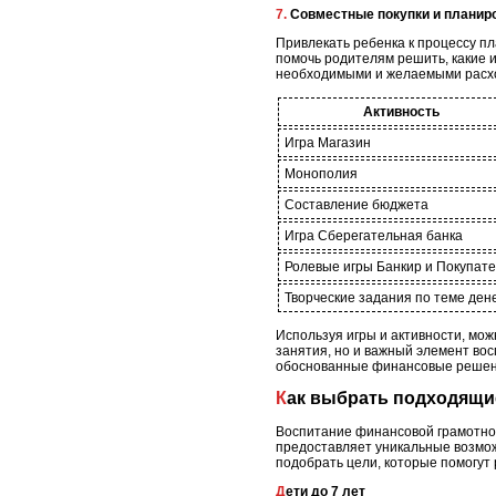
7. Совместные покупки и плани
Привлекать ребенка к процессу пл
помочь родителям решить, какие 
необходимыми и желаемыми расх
Активность
Игра Магазин
Монополия
Составление бюджета
Игра Сберегательная банка
Ролевые игры Банкир и Покупат
Творческие задания по теме ден
Используя игры и активности, мож
занятия, но и важный элемент во
обоснованные финансовые решен
Как выбрать подходящи
Воспитание финансовой грамотнос
предоставляет уникальные возмо
подобрать цели, которые помогут
Дети до 7 лет