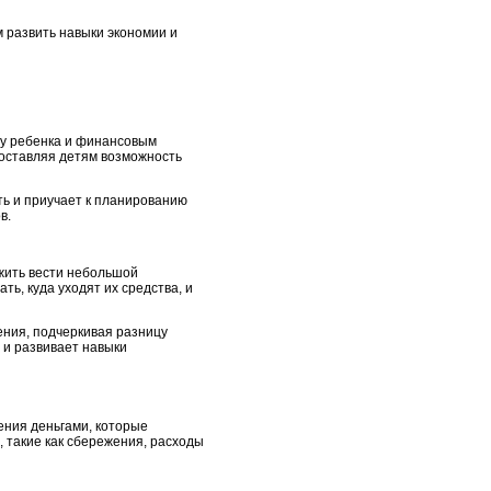
м развить навыки экономии и
ту ребенка и финансовым
доставляя детям возможность
ть и приучает к планированию
в.
жить вести небольшой
ь, куда уходят их средства, и
ения, подчеркивая разницу
 и развивает навыки
ения деньгами, которые
 такие как сбережения, расходы