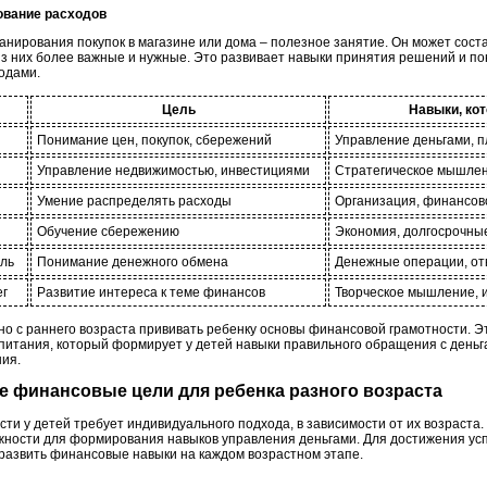
рование расходов
анирования покупок в магазине или дома – полезное занятие. Он может соста
из них более важные и нужные. Это развивает навыки принятия решений и 
одами.
Цель
Навыки, ко
Понимание цен, покупок, сбережений
Управление деньгами, 
Управление недвижимостью, инвестициями
Стратегическое мышлен
Умение распределять расходы
Организация, финансов
Обучение сбережению
Экономия, долгосрочны
ель
Понимание денежного обмена
Денежные операции, от
ег
Развитие интереса к теме финансов
Творческое мышление, 
но с раннего возраста прививать ребенку основы финансовой грамотности. Э
спитания, который формирует у детей навыки правильного обращения с день
ия.
е финансовые цели для ребенка разного возраста
ти у детей требует индивидуального подхода, в зависимости от их возраста
жности для формирования навыков управления деньгами. Для достижения ус
 развить финансовые навыки на каждом возрастном этапе.