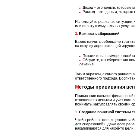
Доход – это деньги, которые 
Расход – это деньги, которые 
Используйте реальные ситуации, ч
или оплату коммунальных услуг к
3. Важность сбережений
Важно научить ребенка не тратить
на покупку дорогостоящей игрушки
Покажите на примере своей се
Обсудите, как сбережения по
лечение.
Таким образом, с самого раннего в
ответственного подхода. Воспита
Методы прививания це
Прививание навыков финансовой г
отношения к деньгам и учат важн
понимать, как управлять своими с
1. Создание понятной системы 
Чтобы ребенок понял ценность сбе
для сбережений». Даже если ребе
накапливаются для какой-то цели.