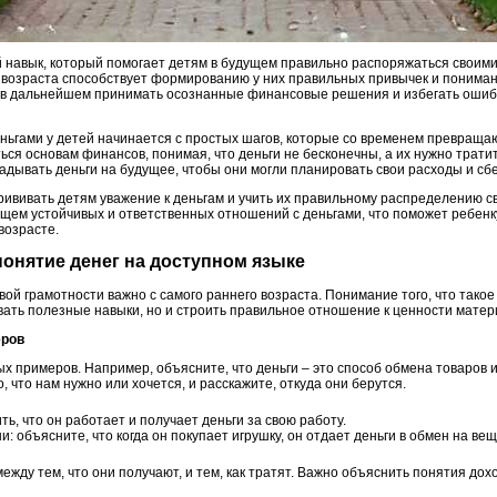
 навык, который помогает детям в будущем правильно распоряжаться своими
возраста способствует формированию у них правильных привычек и понимани
м в дальнейшем принимать осознанные финансовые решения и избегать ошибок
ньгами у детей начинается с простых шагов, которые со временем превращаю
ься основам финансов, понимая, что деньги не бесконечны, а их нужно трати
кладывать деньги на будущее, чтобы они могли планировать свои расходы и с
рививать детям уважение к деньгам и учить их правильному распределению с
щем устойчивых и ответственных отношений с деньгами, что поможет ребенк
возрасте.
 понятие денег на доступном языке
й грамотности важно с самого раннего возраста. Понимание того, что такое 
вать полезные навыки, но и строить правильное отношение к ценности матер
еров
х примеров. Например, объясните, что деньги – это способ обмена товаров и 
, что нам нужно или хочется, и расскажите, откуда они берутся.
ь, что он работает и получает деньги за свою работу.
: объясните, что когда он покупает игрушку, он отдает деньги в обмен на вещ
ежду тем, что они получают, и тем, как тратят. Важно объяснить понятия дох