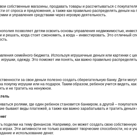
 свои собственные магазины, продавать товары и рассчитываться с покупателя
ти от спроса и предложения, а также как правильно распределять деньги на 
омии и управления средствами через игровую деятельность.
нополия позволяет детям освоить основы управления недвижимостью, инвести
 и решать, когда стоит сэкономить, а когда – инвестировать. Это отличный с
сть.
тавления семейного бюджета. Используя игрушечные деньги или картинки с це
 игрушки, одежду. Это поможет им понять, как важно правильно распределять
ственности за свои деньги полезно создать сберегательную банку. Дети мог
а покупку игрушки или на подарок. Таким образом, ребенок учится видеть, как
ить и не тратить на ненужное.
атель
иваться ролями, где один ребенок становится банкиром, а другой – покупателе
е бывают виды платежей, а также как важно зарабатывать и тратить деньги 
енег
ь поделки на тему финансов. Например, он может создать свою собственную 
х играх. Эти активности не только развивают творческие способности, но и у
здание и использование денег.