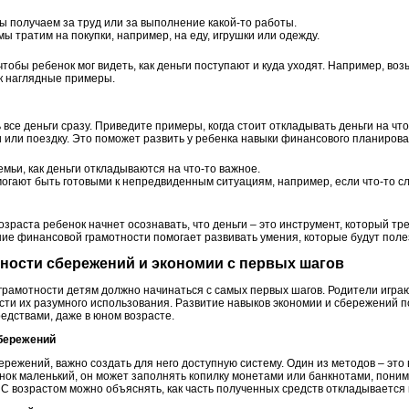
мы получаем за труд или за выполнение какой-то работы.
мы тратим на покупки, например, на еду, игрушки или одежду.
тобы ребенок мог видеть, как деньги поступают и куда уходят. Например, воз
ак наглядные примеры.
 все деньги сразу. Приведите примеры, когда стоит откладывать деньги на чт
 или поездку. Это поможет развить у ребенка навыки финансового планирова
мьи, как деньги откладываются на что-то важное.
могают быть готовыми к непредвиденным ситуациям, например, если что-то с
озраста ребенок начнет осознавать, что деньги – это инструмент, который тр
ние финансовой грамотности помогает развивать умения, которые будут поле
нности сбережений и экономии с первых шагов
рамотности детям должно начинаться с самых первых шагов. Родители играю
ости их разумного использования. Развитие навыков экономии и сбережений 
редствами, даже в юном возрасте.
сбережений
режений, важно создать для него доступную систему. Один из методов – это
нок маленький, он может заполнять копилку монетами или банкнотами, поним
 С возрастом можно объяснять, как часть полученных средств откладывается