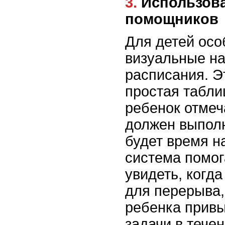
3. Использование визуальных
помощников
Для детей осо
визуальные н
расписания. Э
простая табли
ребенок отмеча
должен выполн
будет время н
система помог
увидеть, когд
для перерыва,
ребенка привы
задачи в течен