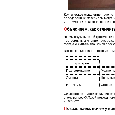
Критическое мышление
– это не 
определенные материалы могут бы
инструмент для безопасного и ос
Объясняем, как отличи
Чтобы научить детей критически о
подтвердить, а мнение – это резу
факт, а Я считаю, что Земля плоск
Вот несколько шагов, которые пом
Критерий
Подтверждение
Можно пр
Эмоции
Не вызыв
Источники
Опираетс
Объясняя детям эти различия, ва
этому вопросу?. Такой подход по
интернете.
Показываем, почему ва