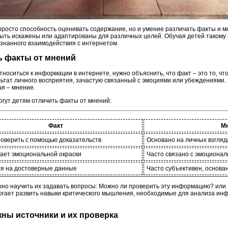
просто способность оценивать содержание, но и умение различать факты и мн
ть искажены или адаптированы для различных целей. Обучая детей такому 
ознанного взаимодействия с интернетом.
ть факты от мнений
тноситься к информации в интернете, нужно объяснить, что факт – это то, чт
льтат личного восприятия, зачастую связанный с эмоциями или убеждениями. 
ая – мнение.
огут детям отличить факты от мнений:
Факт
М
оверить с помощью доказательств
Основано на личных взгляд
ает эмоциональной окраски
Часто связано с эмоциона
я на достоверные данные
Часто субъективен, основа
жно научить их задавать вопросы: Можно ли проверить эту информацию? или 
могает развить навыки критического мышления, необходимые для анализа инф
жны источники и их проверка