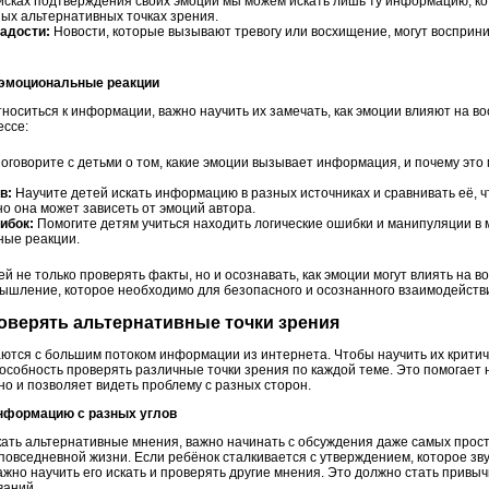
исках подтверждения своих эмоций мы можем искать лишь ту информацию, к
ых альтернативных точках зрения.
адости:
Новости, которые вызывают тревогу или восхищение, могут восприни
ь эмоциональные реакции
носиться к информации, важно научить их замечать, как эмоции влияют на во
ессе:
оговорите с детьми о том, какие эмоции вызывает информация, и почему это
в:
Научите детей искать информацию в разных источниках и сравнивать её, ч
о она может зависеть от эмоций автора.
ибок:
Помогите детям учиться находить логические ошибки и манипуляции в 
ные реакции.
ей не только проверять факты, но и осознавать, как эмоции могут влиять на
мышление, которое необходимо для безопасного и осознанного взаимодейств
оверять альтернативные точки зрения
ются с большим потоком информации из интернета. Чтобы научить их критич
особность проверять различные точки зрения по каждой теме. Это помогает
о и позволяет видеть проблему с разных сторон.
 информацию с разных углов
скать альтернативные мнения, важно начинать с обсуждения даже самых прос
повседневной жизни. Если ребёнок сталкивается с утверждением, которое зву
жно научить его искать и проверять другие мнения. Это должно стать привычк
ваний.