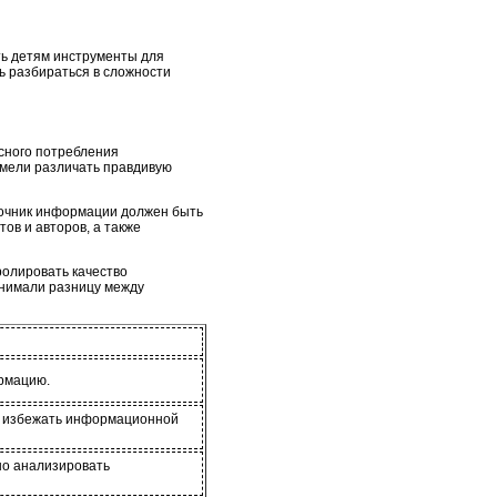
ть детям инструменты для
ь разбираться в сложности
асного потребления
умели различать правдивую
сточник информации должен быть
ов и авторов, а также
тролировать качество
онимали разницу между
ормацию.
бы избежать информационной
тно анализировать