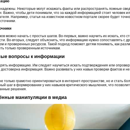
мацию
о надежны. Некоторые могут искажать факты или распространять ложные све
. Важно, чтобы дети понимали, что за каждой информацией стоит человек или
теля. Например, статья на известном новостном портале скорее будет точно
источники.
точники
в можно начать с простых шагов. Во-первых, важно научить их искать, кто сто
асти. Во-вторых, следует объяснить, что информацию нужно сопоставлять с д
ем и проверенных ресурсов. Такой подход поможет детям понимать, как раз
ть только проверенным источникам.
ьные вопросы к информации
ерять информацию. Им следует научиться искать подтверждения или опровер
ко достоверна информация. Важно развивать у них навык проверки фактов и 
не только грамотно ориентироваться в интернет-пространстве, но и стать б
жный шаг в формировании у них навыков критического мышления, что позволи
анные решения.
нённые манипуляции в медиа