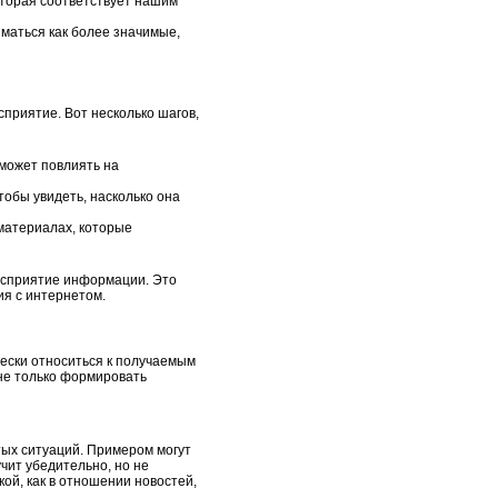
оторая соответствует нашим
маться как более значимые,
сприятие. Вот несколько шагов,
 может повлиять на
тобы увидеть, насколько она
материалах, которые
 восприятие информации. Это
ия с интернетом.
ески относиться к получаемым
 не только формировать
тых ситуаций. Примером могут
чит убедительно, но не
ой, как в отношении новостей,