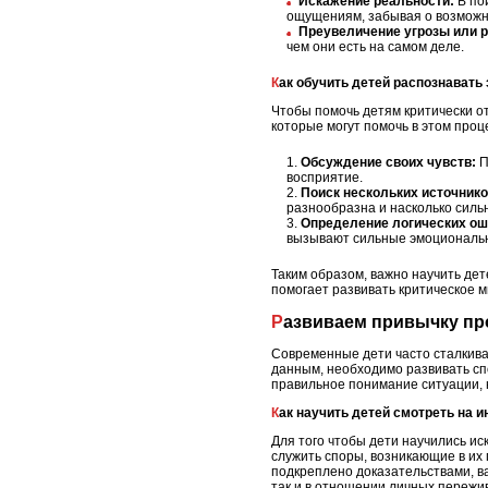
Искажение реальности:
В по
ощущениям, забывая о возможн
Преувеличение угрозы или р
чем они есть на самом деле.
Как обучить детей распознават
Чтобы помочь детям критически от
которые могут помочь в этом проц
Обсуждение своих чувств:
П
восприятие.
Поиск нескольких источнико
разнообразна и насколько сильн
Определение логических ош
вызывают сильные эмоциональ
Таким образом, важно научить дет
помогает развивать критическое 
Развиваем привычку пр
Современные дети часто сталкива
данным, необходимо развивать сп
правильное понимание ситуации, н
Как научить детей смотреть на
Для того чтобы дети научились и
служить споры, возникающие в их 
подкреплено доказательствами, ва
так и в отношении личных пережи