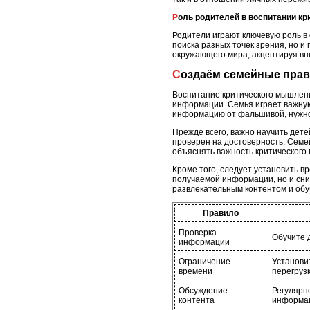
Роль родителей в воспитании к
Родители играют ключевую роль в
поиска разных точек зрения, но и
окружающего мира, акцентируя вни
Создаём семейные пра
Воспитание критического мышлени
информации. Семья играет важную
информацию от фальшивой, нужно 
Прежде всего, важно научить дет
проверен на достоверность. Семей
объяснять важность критического
Кроме того, следует установить в
получаемой информации, но и сни
развлекательным контентом и об
Правило
Проверка
Обучите д
информации
Ограничение
Установи
времени
перегрузк
Обсуждение
Регулярн
контента
информа