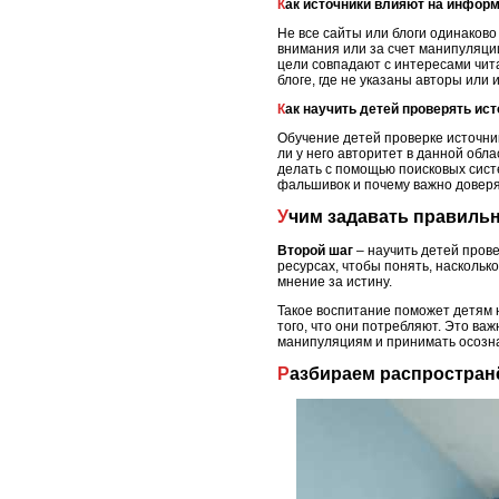
Как источники влияют на инфор
Не все сайты или блоги одинаков
внимания или за счет манипуляции
цели совпадают с интересами чита
блоге, где не указаны авторы или 
Как научить детей проверять ис
Обучение детей проверке источнико
ли у него авторитет в данной обл
делать с помощью поисковых сист
фальшивок и почему важно доверя
Учим задавать правил
Второй шаг
– научить детей пров
ресурсах, чтобы понять, насколь
мнение за истину.
Такое воспитание поможет детям 
того, что они потребляют. Это ва
манипуляциям и принимать осозн
Разбираем распростра