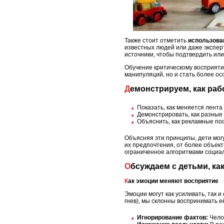
Также стоит отметить
использова
известных людей или даже экспер
источники, чтобы подтвердить ил
Обучение критическому восприяти
манипуляций, но и стать более о
Демонстрируем, как ра
Показать, как меняется лента 
Демонстрировать, как разные 
Объяснить, как рекламные пос
Объясняя эти принципы, дети мог
их предпочтения, от более объек
ограниченное алгоритмами социал
Обсуждаем с детьми, к
Как эмоции меняют восприятие
Эмоции могут как усиливать, так 
гнев), мы склонны воспринимать е
Игнорирование фактов:
Челов