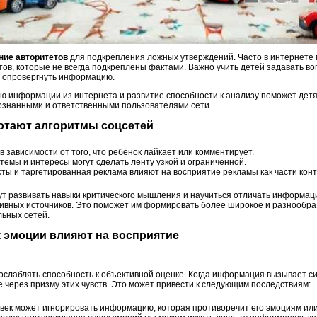
ние авторитетов
для подкрепления ложных утверждений. Часто в интернете 
тов, которые не всегда подкреплены фактами. Важно учить детей задавать в
и опровергнуть информацию.
ю информации из интернета и развитие способности к анализу поможет детя
сознанными и ответственными пользователями сети.
ботают алгоритмы соцсетей
в зависимости от того, что ребёнок лайкает или комментирует.
темы и интересы могут сделать ленту узкой и ограниченной.
ты и таргетированная реклама влияют на восприятие рекламы как части конт
ут развивать навыки критического мышления и научиться отличать информац
тивных источников. Это поможет им формировать более широкое и разнообра
ьных сетей.
ак эмоции влияют на восприятие
и ослаблять способность к объективной оценке. Когда информация вызывает си
ё через призму этих чувств. Это может привести к следующим последствиям:
ек может игнорировать информацию, которая противоречит его эмоциям или