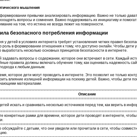
ритического мышления
 формировании привычки анализировать информацию. Важно не только дава
 поощрять вопросы и сомнения. Важно поддерживать их инициативу и помогат
мание на том, что истина не всегда лежит на поверхности.
вила безопасного потребления информации
я у детей в условиях интернета требует установления четких правил безоп
 роль в формировании отношения к тому, что доступно онлайн. Чтобы дети 
выработать несколько основных принципов безопасности в интернете.
ей задавать вопросы о содержании, которое они встречают в сети. Каждый и
ные правила должны включать обучение тому, как оценивать надежность сайт
 подхода к любым данным.
ремя, которое дети могут проводить в интернете. Это позволит не только кон
зить влияние излишней информации на психику детей. Важно, чтобы дети п
учающими материалами.
Описание
етей искать и сравнивать несколько источников перед тем, как верить в инф
те конкретные рамки для времени, которое дети проводят в интернете, что
и.
о обсуждайте с детьми, что они увидели или прочитали в сети, чтобы совмес
цию.