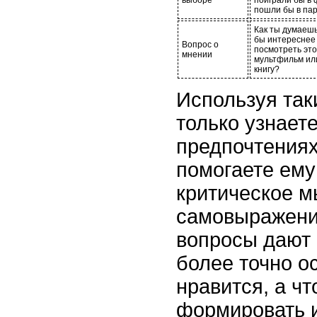
выборе
поиграли бы в 
пошли бы в па
Как ты думаешь
бы интереснее
Вопрос о
посмотреть это
мнении
мультфильм ил
книгу?
Используя так
только узнает
предпочтениях
помогаете ему
критическое 
самовыражени
вопросы дают
более точно ос
нравится, а чт
формировать 