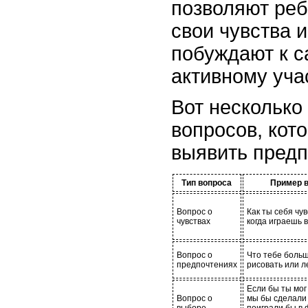
позволяют реб
свои чувства 
побуждают к 
активному уча
Вот несколько
вопросов, кот
выявить предп
Тип вопроса
Пример 
Вопрос о
Как ты себя чу
чувствах
когда играешь в
Вопрос о
Что тебе больш
предпочтениях
рисовать или л
Если бы ты мог
Вопрос о
мы бы сделали 