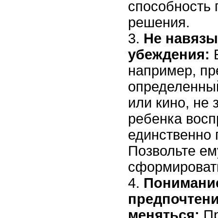
способность 
решения.
Не навязы
убеждения:
Е
например, пр
определенны
или кино, не 
ребенка восп
единственно 
Позвольте ем
сформировать
Понимание
предпочтени
меняться:
Пр