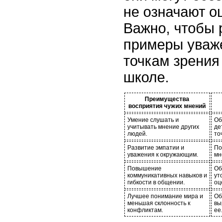
не означают о
Важно, чтобы 
примеры уваж
точкам зрения 
школе.
Преимущества
восприятия чужих мнений
Умение слушать и
Об
учитывать мнение других
де
людей.
то
Развитие эмпатии и
По
уважения к окружающим.
мн
Повышение
Об
коммуникативных навыков и
ут
гибкости в общении.
оц
Лучшее понимание мира и
Об
меньшая склонность к
вы
конфликтам.
ее