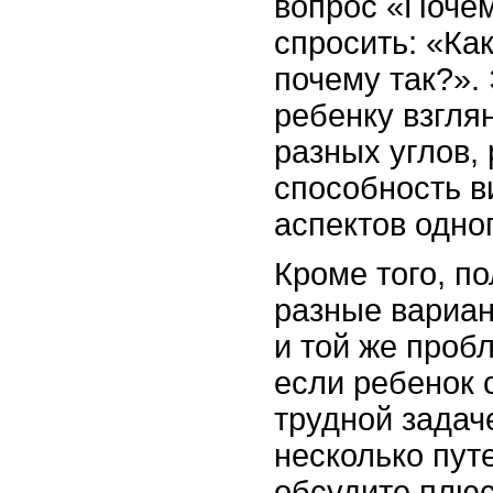
вопрос «Почем
спросить: «Ка
почему так?».
ребенку взгля
разных углов,
способность в
аспектов одно
Кроме того, п
разные вариа
и той же проб
если ребенок 
трудной задач
несколько пут
обсудите плю