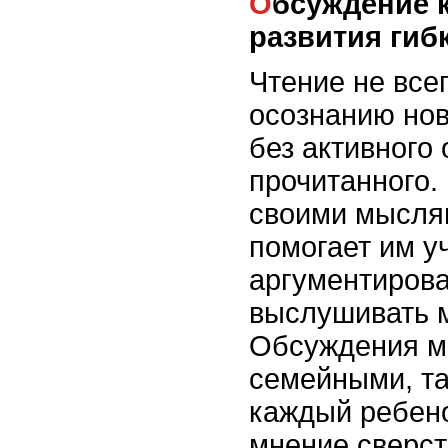
Обсуждение книг как способ
развития ги
Чтение не все
осознанию нов
без активного
прочитанного.
своими мыслям
помогает им у
аргументирова
выслушивать м
Обсуждения мо
семейными, так
каждый ребен
мнение сверст