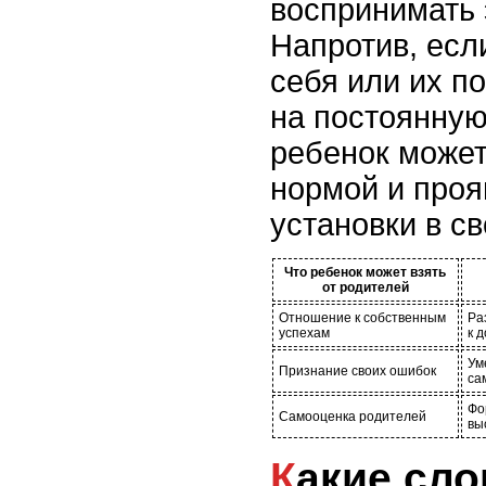
воспринимать э
Напротив, есл
себя или их п
на постоянную
ребенок может
нормой и проя
установки в с
Что ребенок может взять
от родителей
Отношение к собственным
Ра
успехам
к 
Ум
Признание своих ошибок
са
Фо
Самооценка родителей
вы
Какие слова и фразы