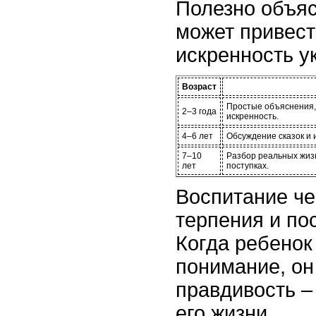
Полезно объяс
может привест
искренность у
Возраст
Простые объяснения, 
2–3 года
искренность.
4–6 лет
Обсуждение сказок и и
7–10
Разбор реальных жиз
лет
поступках.
Воспитание че
терпения и по
Когда ребенок
понимание, он 
правдивость –
его жизни.