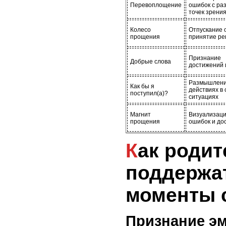
Перевоплощение
ошибок с ра
точек зрени
Колесо
Отпускание 
прощения
принятие р
Признание
Добрые слова
достижений 
Размышлени
Как бы я
действиях в
поступил(а)?
ситуациях
Магнит
Визуализац
прощения
ошибок и до
Как родителям
поддержат
моменты 
Признание э