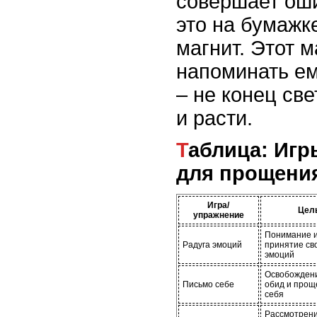
совершает оши
это на бумажк
магнит. Этот м
напоминать ем
– не конец све
и расти.
Таблица: Игры и упражнения
для прощени
Игра/
Цел
упражнение
Понимание 
Радуга эмоций
принятие св
эмоций
Освобожден
Письмо себе
обид и прощ
себя
Рассмотрен