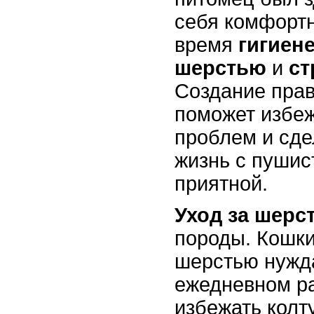
себя комфортн
время
гигиен
шерстью
и
ст
Создание пра
поможет избе
проблем и сде
жизнь с пушис
приятной.
Уход за шерс
породы. Кошки
шерстью нужд
ежедневном р
избежать колту