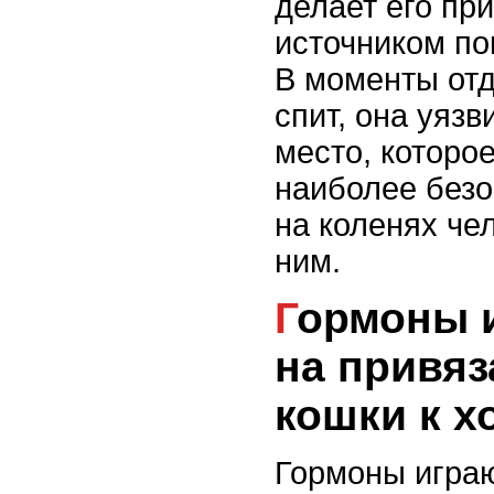
делает его пр
источником по
В моменты отд
спит, она уязв
место, которо
наиболее безо
на коленях че
ним.
Гормоны и их влияние
на привяз
кошки к х
Гормоны играю