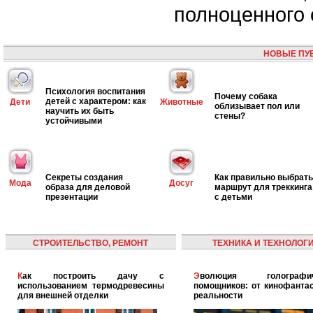
полноценного 
НОВЫЕ ПУ
Психология воспитания
Почему собака
детей с характером: как
Дети
Животные
облизывает пол или
научить их быть
стены?
устойчивыми
Секреты создания
Как правильно выбрать
Мода
Досуг
образа для деловой
маршрут для треккинга
презентации
с детьми
СТРОИТЕЛЬСТВО, РЕМОНТ
ТЕХНИКА И ТЕХНОЛОГ
Как построить дачу с
Эволюция голографических
использованием термодревесины
помощников: от кинофантас
для внешней отделки
реальности