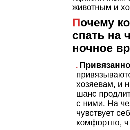
животным и хо
Почему кошка может
спать на 
ночное в
Привязанно
привязываютс
хозяевам, и 
шанс продлит
с ними. На ч
чувствует се
комфортно, ч