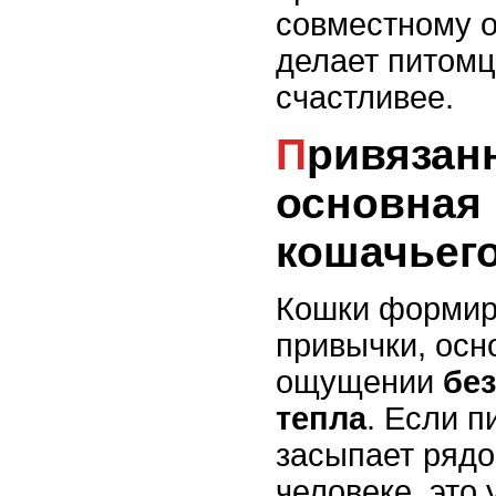
совместному о
делает питомц
счастливее.
Привязанность как
основная
кошачьег
Кошки формир
привычки, осн
ощущении
бе
тепла
. Если п
засыпает рядо
человеке, это 