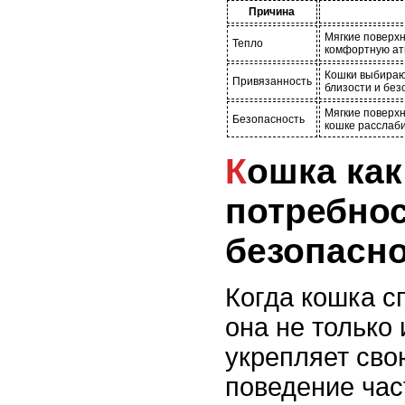
Причина
Мягкие поверхн
Тепло
комфортную ат
Кошки выбирают
Привязанность
близости и без
Мягкие поверх
Безопасность
кошке расслаби
Кошка как охотник:
потребнос
безопасно
Когда кошка с
она не только 
укрепляет сво
поведение час