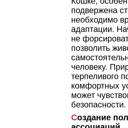
Кошке, особен
подвержена ст
необходимо в
адаптации. На
не форсировать
позволить жив
самостоятельн
человеку. При
терпеливого п
комфортных ус
может чувство
безопасности.
Создание положительных
ассоциаций