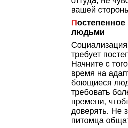
оттуда, не чув
вашей сторон
Постепенное знакомство с
людьми
Социализация
требует посте
Начните с того
время на адап
боющиеся люд
требовать бол
времени, чтоб
доверять. Не 
питомца общат