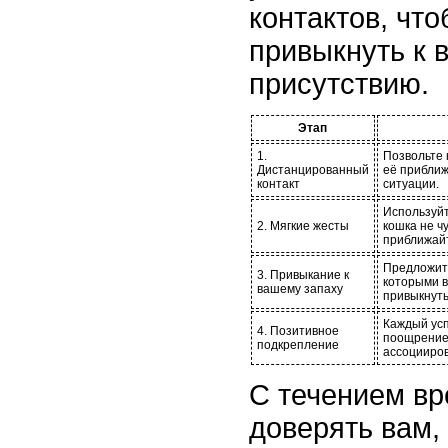
контактов, чт
привыкнуть к 
присутствию.
Этап
1.
Позвольте 
Дистанцированный
её приближ
контакт
ситуации.
Используйт
2. Мягкие жесты
кошка не ч
приближайт
Предложите
3. Привыкание к
которыми в
вашему запаху
привыкнуть
Каждый ус
4. Позитивное
поощрением
подкрепление
ассоцииров
С течением вр
доверять вам,