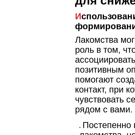
для сниже
Использование лакомств для
формировани
Лакомства мог
роль в том, ч
ассоциировать
позитивным о
помогают созд
контакт, при к
чувствовать с
рядом с вами.
Постепенно 
лакомства, н