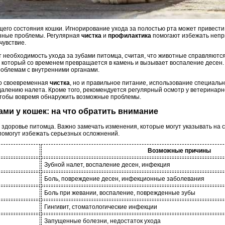
бщего состояния кошки. Игнорирование ухода за полостью рта может привест
зные проблемы. Регулярная
чистка
и
профилактика
помогают избежать непр
чувствие.
необходимость ухода за зубами питомца, считая, что животные справляются
, который со временем превращается в камень и вызывает воспаление десен.
роблемам с внутренними органами.
ко своевременная
чистка
, но и правильное питание, использование специальн
алению налета. Кроме того, рекомендуется регулярный осмотр у ветеринарн
чтобы вовремя обнаружить возможные проблемы.
бами у кошек: на что обратить внимание
 здоровье питомца. Важно замечать изменения, которые могут указывать на 
помогут избежать серьезных осложнений.
Возможные причины
Зубной налет, воспаление десен, инфекция
Боль, повреждение десен, инфекционные заболевания
Боль при жевании, воспаление, поврежденные зубы
Гингивит, стоматологические инфекции
Запущенные болезни, недостаток ухода