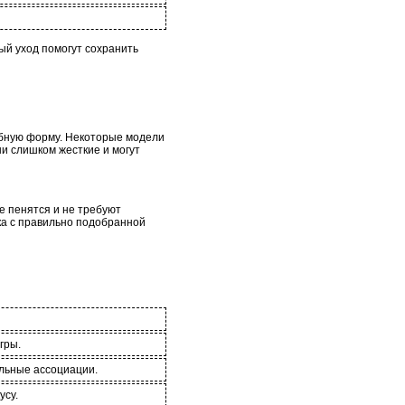
ый уход помогут сохранить
обную форму. Некоторые модели
ни слишком жесткие и могут
е пенятся и не требуют
ка с правильно подобранной
гры.
льные ассоциации.
усу.