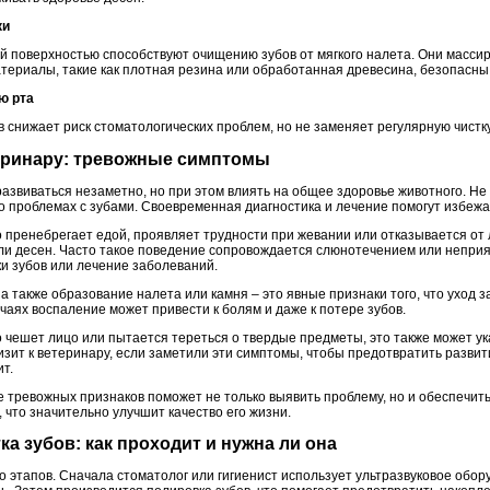
ки
 поверхностью способствуют очищению зубов от мягкого налета. Они масси
ериалы, такие как плотная резина или обработанная древесина, безопасны
ю рта
 снижает риск стоматологических проблем, но не заменяет регулярную чистку
теринару: тревожные симптомы
развиваться незаметно, но при этом влиять на общее здоровье животного. Не
 о проблемах с зубами. Своевременная диагностика и лечение помогут избеж
о пренебрегает едой, проявляет трудности при жевании или отказывается от
или десен. Часто такое поведение сопровождается слюнотечением или неприя
и зубов или лечение заболеваний.
а также образование налета или камня – это явные признаки того, что уход 
аях воспаление может привести к болям и даже к потере зубов.
о чешет лицо или пытается тереться о твердые предметы, это также может у
изит к ветеринару, если заметили эти симптомы, чтобы предотвратить разви
т.
е тревожных признаков поможет не только выявить проблему, но и обеспечит
 что значительно улучшит качество его жизни.
ка зубов: как проходит и нужна ли она
о этапов. Сначала стоматолог или гигиенист использует ультразвуковое обо