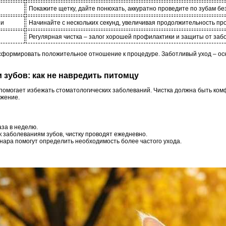
Покажите щетку, дайте понюхать, аккуратно проведите по зубам бе
ни
Начинайте с нескольких секунд, увеличивая продолжительность пр
Регулярная чистка – залог хорошей профилактики и защиты от заб
сформировать положительное отношение к процедуре. Заботливый уход – ос
ки зубов: как не навредить питомцу
 помогает избежать стоматологических заболеваний. Чистка должна быть ком
ржение.
аза в неделю.
 к заболеваниям зубов, чистку проводят ежедневно.
нара помогут определить необходимость более частого ухода.