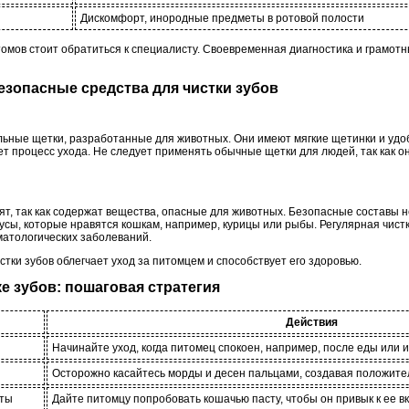
Дискомфорт, инородные предметы в ротовой полости
мов стоит обратиться к специалисту. Своевременная диагностика и грамотн
безопасные средства для чистки зубов
льные щетки, разработанные для животных. Они имеют мягкие щетинки и уд
ет процесс ухода. Не следует применять обычные щетки для людей, так как о
т, так как содержат вещества, опасные для животных. Безопасные составы н
усы, которые нравятся кошкам, например, курицы или рыбы. Регулярная чист
матологических заболеваний.
тки зубов облегчает уход за питомцем и способствует его здоровью.
ке зубов: пошаговая стратегия
Действия
Начинайте уход, когда питомец спокоен, например, после еды или и
Осторожно касайтесь морды и десен пальцами, создавая положите
сты
Дайте питомцу попробовать кошачью пасту, чтобы он привык к ее вк