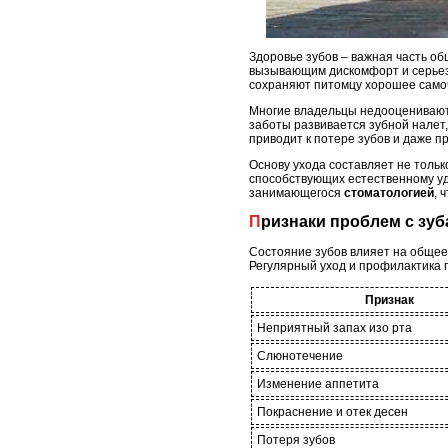
Здоровье зубов – важная часть о
вызывающим дискомфорт и серье
сохраняют питомцу хорошее само
Многие владельцы недооценивают 
заботы развивается зубной налет
приводит к потере зубов и даже п
Основу ухода составляет не толь
способствующих естественному уд
занимающегося
стоматологией
, 
Признаки проблем с зу
Состояние зубов влияет на общее
Регулярный уход и профилактика 
Признак
Неприятный запах изо рта
Слюнотечение
Изменение аппетита
Покраснение и отек десен
Потеря зубов