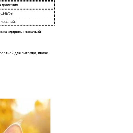
з давления.
оцедуры.
олеваний.
нова здоровья кошачьей
фортной для питомца, иначе