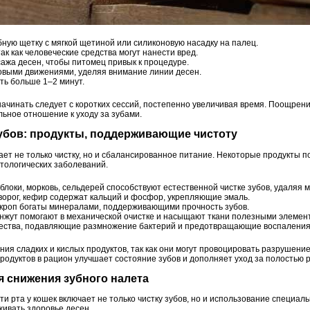
ную щетку с мягкой щетиной или силиконовую насадку на палец.
ак как человеческие средства могут нанести вред.
сажа десен, чтобы питомец привык к процедуре.
овыми движениями, уделяя внимание линии десен.
ть больше 1–2 минут.
 начинать следует с коротких сессий, постепенно увеличивая время. Поощре
ное отношение к уходу за зубами.
зубов: продукты, поддерживающие чистоту
ает не только чистку, но и сбалансированное питание. Некоторые продукты 
атологических заболеваний.
блоки, морковь, сельдерей способствуют естественной чистке зубов, удаляя м
ворог, кефир содержат кальций и фосфор, укрепляющие эмаль.
укроп богаты минералами, поддерживающими прочность зубов.
унжут помогают в механической очистке и насыщают ткани полезными элемен
ества, подавляющие размножение бактерий и предотвращающие воспаления
ия сладких и кислых продуктов, так как они могут провоцировать разрушение
одуктов в рацион улучшает состояние зубов и дополняет уход за полостью р
ля снижения зубного налета
 рта у кошек включает не только чистку зубов, но и использование специаль
живать здоровье десен.