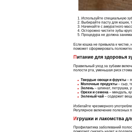
Используйте специальную зуб
Выбирайте пасту для кошек, т
Начинайте с аккуратного мас
Осторожно чистите зубы круг
Процедура не должна занима
Если кошка не привыкла к чистке,
поможет сформировать положитель
Питание для здоровья 
Правильный уход за зубами включ
полости рта, уменьшая риск стом
Твердые овощи и фрукты
– я
Молочные продукты
– сыр, т
Зелень
– шпинат, петрушка, 
Орехи и семена
– миндаль, к
Зеленый чай
– содержит вещ
Избегайте чрезмерного употреблен
Регулярное включение полезных пр
Игрушки и лакомства д
Профилактика заболеваний полости
помогают снизить налет и поддер