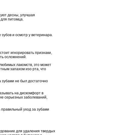
руют десны, улучшая
 для питомца.
 зубов и осмотр у ветеринара.
 стоит игнорировать признаки,
ать осложнений.
 любимых лакомств, это может
тным запахом изо рта, что
за зубами не был достаточно
казывать на дискомфорт в
тие серьезных заболеваний,
ь правильный уход за зубами
рудование для удаления твердых