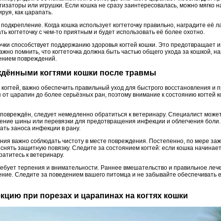
изаторы или игрушки. Если кошка не сразу заинтересовалась, можно мягко н
руя, как царапать.
одкрепление. Когда кошка использует когтеточку правильно, наградите её л
ь когтеточку с чем-то приятным и будет использовать её более охотно.
чки способствует поддержанию здоровья когтей кошки. Это предотвращает их
ажно помнить, что когтеточка должна быть частью общего ухода за кошкой, н
чением повреждений.
еждёнными когтями кошки после травмы
 когтей, важно обеспечить правильный уход для быстрого восстановления и
 от царапин до более серьёзных ран, поэтому внимание к состоянию когтей 
о повреждён, следует немедленно обратиться к ветеринару. Специалист мож
жение шины или перевязки для предотвращения инфекции и облегчения боли.
ать заноса инфекции в рану.
я важно соблюдать чистоту в месте повреждения. Постепенно, по мере заж
 снять защитную повязку. Следите за состоянием когтей: если кошка начинае
атитесь к ветеринару.
требует терпения и внимательности. Раннее вмешательство и правильное леч
ение. Следите за поведением вашего питомца и не забывайте обеспечивать 
екцию при порезах и царапинах на когтях кошки