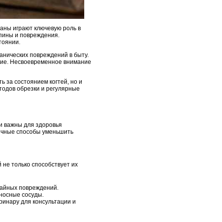
ганы играют ключевую роль в
апины и повреждения.
тоянии.
анических повреждений в быту.
ние. Несвоевременное внимание
 за состоянием когтей, но и
тодов обрезки и регулярные
 и важны для здоровья
личные способы уменьшить
 не только способствует их
чайных повреждений.
еносные сосуды.
ринару для консультации и