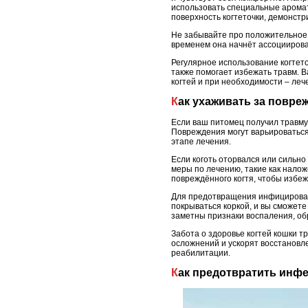
использовать специальные аромат
поверхность когтеточки, демонстри
Не забывайте про положительное п
временем она начнёт ассоциироват
Регулярное использование когтето
также помогает избежать травм. В
когтей и при необходимости – ле
Как ухаживать за повр
Если ваш питомец получил травму
Повреждения могут варьироваться
этапе лечения.
Если коготь оторвался или сильн
меры по лечению, такие как нало
повреждённого когтя, чтобы избеж
Для предотвращения инфицировани
покрываться коркой, и вы сможете
заметны признаки воспаления, обр
Забота о здоровье когтей кошки 
осложнений и ускорят восстановл
реабилитации.
Как предотвратить инф