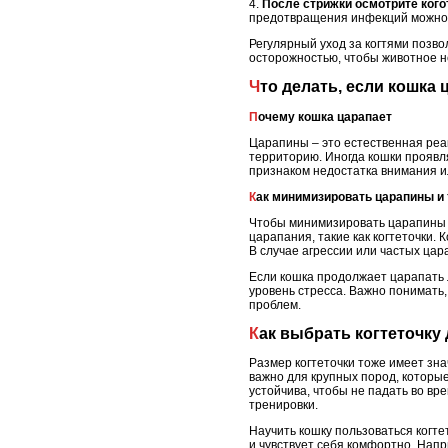
4.
После стрижки осмотрите кого
предотвращения инфекций можно и
Регулярный уход за когтями позв
осторожностью, чтобы животное н
Что делать, если кошк
Почему кошка царапает
Царапины – это естественная реа
территорию. Иногда кошки проявля
признаком недостатка внимания ил
Как минимизировать царапины и
Чтобы минимизировать царапины и
царапания, такие как когтеточки.
В случае агрессии или частых цар
Если кошка продолжает царапать 
уровень стресса. Важно понимать,
проблем.
Как выбрать когтеточку
Размер когтеточки тоже имеет зна
важно для крупных пород, которые
устойчива, чтобы не падать во вр
тренировки.
Научить кошку пользоваться когте
и чувствует себя комфортно. Напр