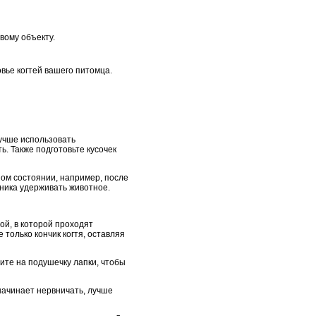
вому объекту.
ье когтей вашего питомца.
лучше использовать
. Также подготовьте кусочек
ном состоянии, например, после
щника удерживать животное.
ой, в которой проходят
только кончик когтя, оставляя
ите на подушечку лапки, чтобы
начинает нервничать, лучше