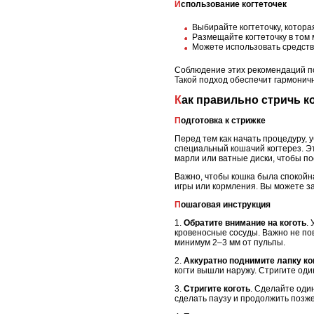
Использование когтеточек
Выбирайте когтеточку, котор
Размещайте когтеточку в том 
Можете использовать средства
Соблюдение этих рекомендаций по
Такой подход обеспечит гармонич
Как правильно стричь 
Подготовка к стрижке
Перед тем как начать процедуру, 
специальный кошачий когтерез. Эт
марли или ватные диски, чтобы по
Важно, чтобы кошка была спокойна
игры или кормления. Вы можете з
Пошаговая инструкция
1.
Обратите внимание на коготь
.
кровеносные сосуды. Важно не пов
минимум 2–3 мм от пульпы.
2.
Аккуратно поднимите лапку к
когти вышли наружу. Стригите один
3.
Стригите коготь
. Сделайте оди
сделать паузу и продолжить позже