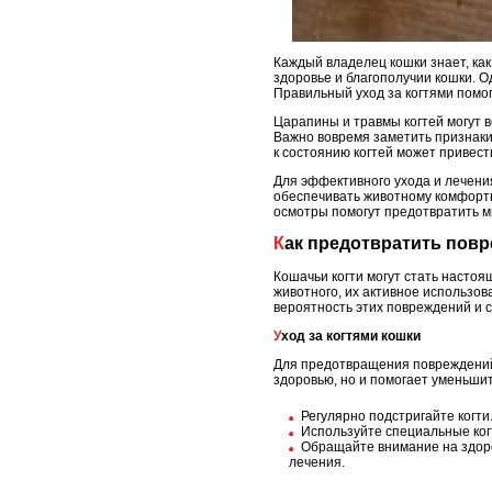
Каждый владелец кошки знает, как
здоровье и благополучии кошки. О
Правильный уход за когтями помо
Царапины и травмы когтей могут в
Важно вовремя заметить признак
к состоянию когтей может привест
Для эффективного ухода и лечения
обеспечивать животному комфортн
осмотры помогут предотвратить мн
Как предотвратить пов
Кошачьи когти могут стать насто
животного, их активное использо
вероятность этих повреждений и 
Уход за когтями кошки
Для предотвращения повреждений 
здоровью, но и помогает уменьшит
Регулярно подстригайте когт
Используйте специальные когт
Обращайте внимание на здоро
лечения.