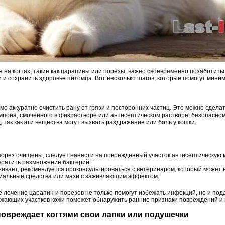
 на когтях, такие как царапины или порезы, важно своевременно позаботить
и сохранить здоровье питомца. Вот несколько шагов, которые помогут миним
о аккуратно очистить рану от грязи и посторонних частиц. Это можно сдела
ампона, смоченного в физрастворе или антисептическом растворе, безопасно
, так как эти вещества могут вызвать раздражение или боль у кошки.
 порез очищены, следует нанести на поврежденный участок антисептическую 
вратить размножение бактерий.
аживает, рекомендуется проконсультироваться с ветеринаром, который может
риальные средства или мази с заживляющим эффектом.
 лечение царапин и порезов не только помогут избежать инфекций, но и под
ружающих участков кожи поможет обнаружить ранние признаки повреждений и 
 повреждает когтями свои лапки или подушечки