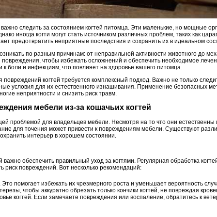
 важно следить за состоянием когтей питомца. Эти маленькие, но мощные ор
днако иногда когти могут стать источником различных проблем, таких как цар
гает предотвратить неприятные последствия и сохранить их в идеальном сос
озникать по разным причинам: от неправильной активности животного до мех
и повреждения, чтобы избежать осложнений и обеспечить необходимое лече
и к боли и инфекциям, что повлияет на здоровье вашего питомца.
 повреждений когтей требуется комплексный подход. Важно не только следить
ые условия для их естественного изнашивания. Применение безопасных ме
огие неприятности и снизить риск травм.
реждения мебели из-за кошачьих когтей
ящей проблемой для владельцев мебели. Несмотря на то что они естественны
вание для точения может привести к повреждениям мебели. Существуют раз
сохранить интерьер в хорошем состоянии.
важно обеспечить правильный уход за когтями. Регулярная обработка когтей
ь риск повреждений. Вот несколько рекомендаций:
и. Это помогает избежать их чрезмерного роста и уменьшает вероятность слу
ерезы, чтобы аккуратно обрезать только кончики когтей, не повреждая кров
вье когтей. Если замечаете повреждения или воспаление, обратитесь к вете