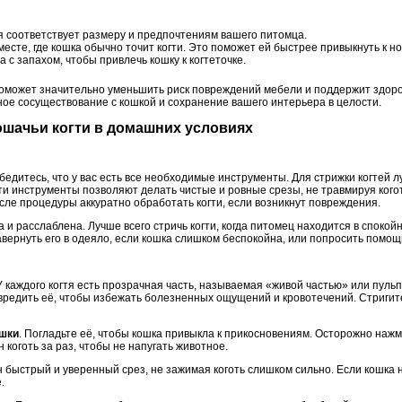
ая соответствует размеру и предпочтениям вашего питомца.
месте, где кошка обычно точит когти. Это поможет ей быстрее привыкнуть к но
 с запахом, чтобы привлечь кошку к когтеточке.
может значительно уменьшить риск повреждений мебели и поддержит здоров
ное сосуществование с кошкой и сохранение вашего интерьера в целости.
кошачьи когти в домашних условиях
убедитесь, что у вас есть все необходимые инструменты. Для стрижки когтей 
и инструменты позволяют делать чистые и ровные срезы, не травмируя коготь
сле процедуры аккуратно обработать когти, если возникнут повреждения.
 и расслаблена. Лучше всего стричь когти, когда питомец находится в спокой
авернуть его в одеяло, если кошка слишком беспокойна, или попросить помо
 У каждого когтя есть прозрачная часть, называемая «живой частью» или пульп
редить её, чтобы избежать болезненных ощущений и кровотечений. Стригите 
ошки
. Погладьте её, чтобы кошка привыкла к прикосновениям. Осторожно нажм
 коготь за раз, чтобы не напугать животное.
н быстрый и уверенный срез, не зажимая коготь слишком сильно. Если кошка 
.