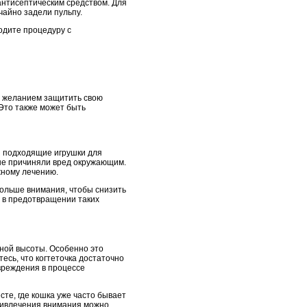
антисептическим средством. Для
айно задели пульпу.
одите процедуру с
и желанием защитить свою
 Это также может быть
й подходящие игрушки для
 не причиняли вред окружающим.
жному лечению.
больше внимания, чтобы снизить
ь в предотвращении таких
чной высоты. Особенно это
есь, что когтеточка достаточно
овреждения в процессе
сте, где кошка уже часто бывает
привлечения внимания можно