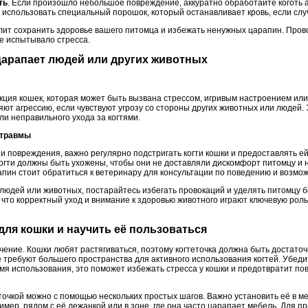
ть
. Если произошло небольшое повреждение, аккуратно обработайте коготь 
спользовать специальный порошок, который останавливает кровь, если случ
олит сохранить здоровье вашего питомца и избежать ненужных царапин. Пров
е испытывало стресса.
а царапает людей или других животных
кция кошек, которая может быть вызвана стрессом, игривым настроением ил
ют агрессию, если чувствуют угрозу со стороны других животных или людей.
и неправильного ухода за когтями.
 травмы
 повреждения, важно регулярно подстригать когти кошки и предоставлять е
 Когти должны быть ухожены, чтобы они не доставляли дискомфорт питомцу и
апин стоит обратиться к ветеринару для консультации по поведению и возмо
людей или животных, постарайтесь избегать провокаций и уделять питомцу 
 что корректный уход и внимание к здоровью животного играют ключевую рол
 для кошки и научить её пользоваться
чение. Кошки любят растягиваться, поэтому когтеточка должна быть достато
 требуют большего пространства для активного использования когтей. Убедит
емя использования, это поможет избежать стресса у кошки и предотвратит п
точкой можно с помощью нескольких простых шагов. Важно установить её в ме
имер, рядом с её лежанкой или в зоне, где она часто царапает мебель. Для 