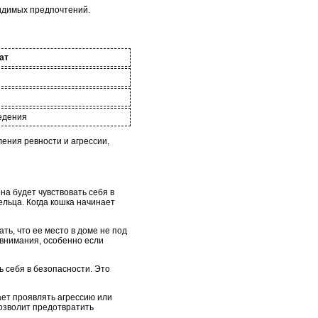
видимых предпочтений.
ат
едения
ения ревности и агрессии,
на будет чувствовать себя в
ельца. Когда кошка начинает
ть, что ее место в доме не под
а внимания, особенно если
ь себя в безопасности. Это
ает проявлять агрессию или
позволит предотвратить