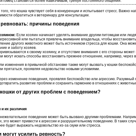
итомец становится более навязчивым, требуя постоянного общения.
 того, что кошка чувствует себя в конкуренции и испытывает стресс. Важно н
имости обратиться к ветеринару для консультации.
т ревновать: причины поведения
озяином:
Если хозяин начинает уделять внимание другим питомцам или людя
ь агрессивной или пытаться привлечь внимание владельца, чтобы восстановить
ение другого животного может быть источником стресса для кошки. Она может
ние и заботу хозяев.
ривязываются к своему хозяину, и отсутствие внимания с его стороны может 
ки могут искать способы восстановить прежнее отношение, например, через 
и изменения в привычной обстановке также могут вызвать у кошки беспокойс
или прятаться, проявляя недовольство новыми условиями.
ерез изменение поведения, проявляя беспокойство или агрессию. Разумный 
дотвратить развитие проблем и сохранить гармонию в отношениях с животны
ь кошки от других проблем с поведением?
 и их различия
и нежелательное поведение может быть вызвано другими проблемами. Наприм
, это может привести к агрессии и разрушительному поведению. В таких слу
ее будет выражать недовольство из-за скуки или стресса.
и могут усилить ревность?