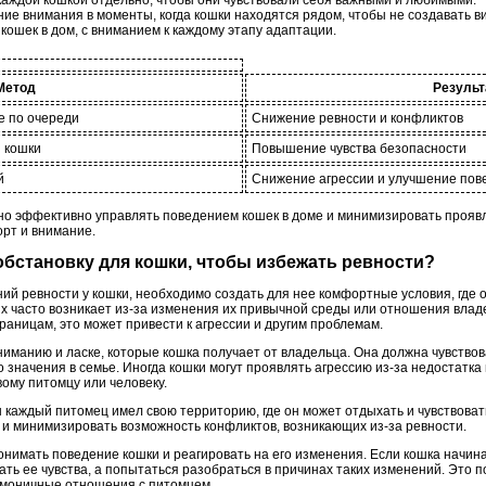
е внимания в моменты, когда кошки находятся рядом, чтобы не создавать 
ошек в дом, с вниманием к каждому этапу адаптации.
Метод
Результ
е по очереди
Снижение ревности и конфликтов
 кошки
Повышение чувства безопасности
й
Снижение агрессии и улучшение пов
о эффективно управлять поведением кошек в доме и минимизировать проявл
рт и внимание.
 обстановку для кошки, чтобы избежать ревности?
ий ревности у кошки, необходимо создать для нее комфортные условия, где о
ых часто возникает из-за изменения их привычной среды или отношения влад
границам, это может привести к агрессии и другим проблемам.
иманию и ласке, которые кошка получает от владельца. Она должна чувствова
го значения в семье. Иногда кошки могут проявлять агрессию из-за недостатк
ому питомцу или человеку.
ы каждый питомец имел свою территорию, где он может отдыхать и чувствоват
а и минимизировать возможность конфликтов, возникающих из-за ревности.
онимать поведение кошки и реагировать на его изменения. Если кошка начин
ать ее чувства, а попытаться разобраться в причинах таких изменений. Это 
рмоничные отношения с питомцем.