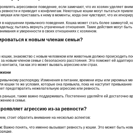
роявлять агрессивное поведение, если замечают, что их хозяин уделяет вни
ва ревности и приводит к конфликтам. Некоторые кошки могут пытаться привл
мяукая или приставать к нему в моменты, когда они чувствуют, что их игнорир
 в нарушении привычного поведения. Кошка может стать более замкнутой, на
ладельцу, пытаясь вернуть утраченные отношения. Такие действия могут быт
внимания и уверенности в своих отношениях с хозяином.
тироваться к новым членам семьи?
 кошки, знакомство с новым человеком или животным должно происходить п
за новым членом семьи с безопасного расстояния. Это поможет ей адаптиров
контакта, так как это может вызвать агрессию или страх.
 жизни
ривычному распорядку. Изменения в питании, времени игры или укромных мес
ля кошки те же условия, которые она привыкла, пока не наступит привыкание 
ожет предотвратить нежелательную агрессию или ревность.
а раньше, также важно поддерживать. Постепенно уделяйте ей достаточно в
ожению в семье.
 проявляет агрессию из-за ревности?
ем, стоит обратить внимание на несколько аспектов:
и:
Важно понять, что именно вызывает ревность у кошки. Это может быть нов
орядке.