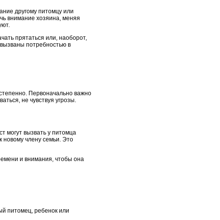
мание другому питомцу или
ечь внимание хозяина, меняя
уют.
чать прятаться или, наоборот,
ь вызваны потребностью в
остепенно. Первоначально важно
аться, не чувствуя угрозы.
т могут вызвать у питомца
к новому члену семьи. Это
ремени и внимания, чтобы она
ый питомец, ребенок или