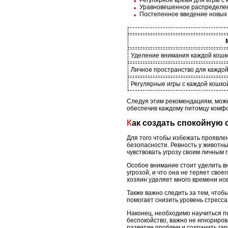
Уравновешенное распределени
Постепенное введение новых к
Уделение внимания каждой кошк
Личное пространство для каждой
Регулярные игры с каждой кошко
Следуя этим рекомендациям, можн
обеспечив каждому питомцу комфо
Как создать спокойную
Для того чтобы избежать проявлен
безопасности. Ревность у животн
чувствовать угрозу своим личным 
Особое внимание стоит уделить вн
угрозой, и что она не теряет свое
хозяин уделяет много времени нов
Также важно следить за тем, чтоб
помогает снизить уровень стресс
Наконец, необходимо научиться п
беспокойство, важно не игнориров
развитие проблем и сохранить га