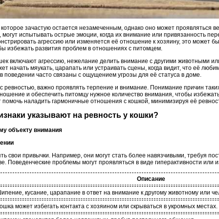
, которое зачастую остается незамеченным, однако оно может проявляться ве
, могут испытывать острые эмоции, когда их внимание или привязанность пер
онстрировать агрессию или изменяется её отношение к хозяину, это может бы
бы избежать развития проблем в отношениях с питомцем.
шек включают агрессию, нежелание делить внимание с другими животными ил
ет начать мяукать, царапать или устраивать сцены, когда видит, что её лю
я в поведении часто связаны с ощущением угрозы для её статуса в доме.
с ревностью, важно проявлять терпение и внимание. Понимание причин таки
тношение и обеспечить питомцу нужное количество внимания, чтобы избежать
 помочь наладить гармоничные отношения с кошкой, минимизируя её ревнос
ризнаки указывают на ревность у кошки?
вому объекту внимания
дении
ть свои привычки. Например, они могут стать более навязчивыми, требуя по
ве. Поведенческие проблемы могут проявляться в виде гиперактивности или 
Описание
ипение, кусание, царапание в ответ на внимание к другому животному или че
ошка может избегать контакта с хозяином или скрываться в укромных местах.