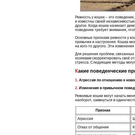
Ревность у кошек – это поведение
и известны своей независимостью
другое. Когда кошка начинает дем
поведение требует внимания, что
Основные признаки ревности у ко
привычек и настроения. Кошка мож
на кого-то другого. Эти изменени
Для решения проблем, связанных 
хозяевам скорректировать своё о
стресса. Следующие методы могут
Какие поведенческие п
1. Агрессия по отношению к но
2. Изменения в привычном пове
Ревнивые кошки могут начать меня
наоборот, замкнуться в одиночест
Признак
Агрессия
Ш
Отказ от общения
К