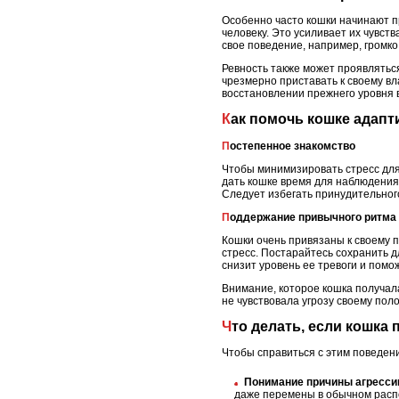
Особенно часто кошки начинают п
человеку. Это усиливает их чувст
свое поведение, например, громко 
Ревность также может проявляться
чрезмерно приставать к своему в
восстановлении прежнего уровня 
Как помочь кошке адап
Постепенное знакомство
Чтобы минимизировать стресс для
дать кошке время для наблюдения 
Следует избегать принудительного 
Поддержание привычного ритма
Кошки очень привязаны к своему п
стресс. Постарайтесь сохранить д
снизит уровень ее тревоги и пом
Внимание, которое кошка получал
не чувствовала угрозу своему пол
Что делать, если кошка
Чтобы справиться с этим поведени
Понимание причины агресси
даже перемены в обычном расп