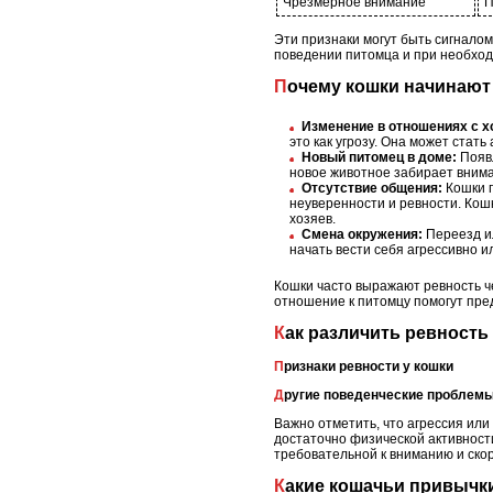
Чрезмерное внимание
П
Эти признаки могут быть сигналом
поведении питомца и при необход
Почему кошки начинаю
Изменение в отношениях с х
это как угрозу. Она может стат
Новый питомец в доме:
Появл
новое животное забирает внима
Отсутствие общения:
Кошки п
неуверенности и ревности. Кош
хозяев.
Смена окружения:
Переезд ил
начать вести себя агрессивно 
Кошки часто выражают ревность ч
отношение к питомцу помогут пре
Как различить ревност
Признаки ревности у кошки
Другие поведенческие проблемы
Важно отметить, что агрессия ил
достаточно физической активности
требовательной к вниманию и скор
Какие кошачьи привычк