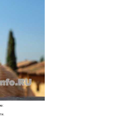
ме:
ти.