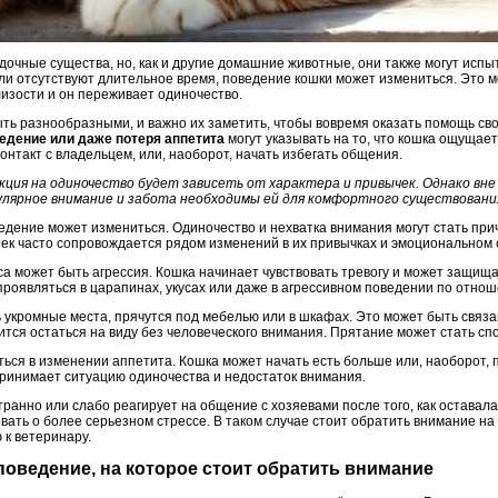
дочные существа, но, как и другие домашние животные, они также могут испы
ли отсутствуют длительное время, поведение кошки может измениться. Это мо
лизости и он переживает одиночество.
ыть разнообразными, и важно их заметить, чтобы вовремя оказать помощь св
ведение или даже потеря аппетита
могут указывать на то, что кошка ощущае
контакт с владельцем, или, наоборот, начать избегать общения.
акция на одиночество будет зависеть от характера и привычек. Однако вн
гулярное внимание и забота необходимы ей для комфортного существования
ведение может измениться. Одиночество и нехватка внимания могут стать пр
шек часто сопровождается рядом изменений в их привычках и эмоциональном 
а может быть агрессия. Кошка начинает чувствовать тревогу и может защища
роявляться в царапинах, укусах или даже в агрессивном поведении по отнош
укромные места, прячутся под мебелью или в шкафах. Это может быть связан
ится остаться на виду без человеческого внимания. Прятание может стать сп
ться в изменении аппетита. Кошка может начать есть больше или, наоборот, п
спринимает ситуацию одиночества и недостаток внимания.
транно или слабо реагирует на общение с хозяевами после того, как оставала
вать о более серьезном стрессе. В таком случае стоит обратить внимание на
 к ветеринару.
 поведение, на которое стоит обратить внимание