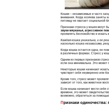
Кошки – независимые и часто зага
внимания. Когда хозяева заняты и
питомцу не хватает социальной б
Признаки стресса у кошек могут б
звуки мяуканья, агрессивное по
проявлять беспокойство и искать 
Каждая кошка уникальна, и ее ре
насколько кошка независима, ре
Когда кошка остается одна, ее по
в различных формах. Стресс у ко
Одним из первых признаков стресс
если она минимальна. Это может п
Некоторые кошки начинают искать 
чувствует себя неуверенно или бо
Кроме того, стресс может проявля
зависит от того, как животное во
Если кошка начинает вести себя с
времени, это может свидетельство
возможно, обратиться за помощью
Признаки одиночества: