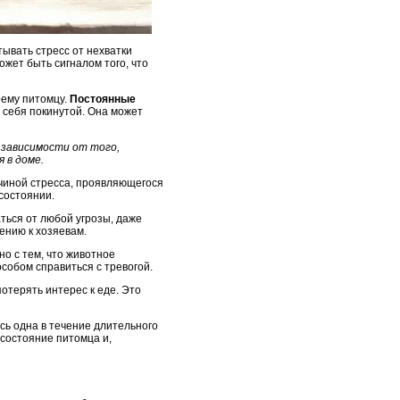
тывать стресс от нехватки
жет быть сигналом того, что
оему питомцу.
Постоянные
т себя покинутой. Она может
е зависимости от того,
 в доме.
ичиной стресса, проявляющегося
состоянии.
ться от любой угрозы, даже
ению к хозяевам.
о с тем, что животное
особом справиться с тревогой.
отерять интерес к еде. Это
сь одна в течение длительного
 состояние питомца и,