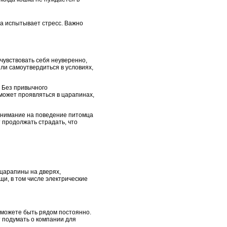
на испытывает стресс. Важно
чувствовать себя неуверенно,
ли самоутвердиться в условиях,
. Без привычного
может проявляться в царапинах,
внимание на поведение питомца
 продолжать страдать, что
 царапины на дверях,
щи, в том числе электрические
 можете быть рядом постоянно.
т подумать о компании для