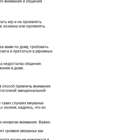
ого внимания и общения
ать игр и не проявлять
ие хозяина или проявлять
за вами по дому, требовать
нтакта и прятаться в укромных
за недостатка общения.
монию в доме.
ак способ привлечь внимание
остаточной эмоциональной
В таких случаях мяуканье
» хозяев, надеясь, что их
а нехватки внимания. Важно
ет громкое мяуканье как
когда кошка не нуждается в