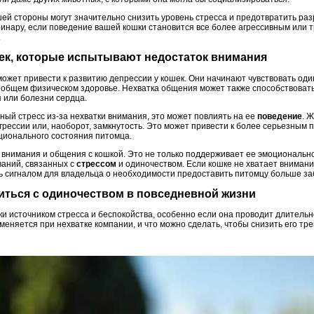
шей стороны могут значительно снизить уровень стресса и предотвратить ра
ринару, если поведение вашей кошки становится все более агрессивным или 
.
шек, которые испытывают недостаток внимания
может привести к развитию депрессии у кошек. Они начинают чувствовать оди
 общем физическом здоровье. Нехватка общения может также способствоват
я или болезни сердца.
ный стресс из-за нехватки внимания, это может повлиять на ее
поведение
. 
рессии или, наоборот, замкнутость. Это может привести к более серьезным 
ционального состояния питомца.
 внимания и общения с кошкой. Это не только поддерживает ее эмоционально
аний, связанных с
стрессом
и одиночеством. Если кошке не хватает внимани
ть сигналом для владельца о необходимости предоставить питомцу больше за
виться с одиночеством в повседневной жизни
ки источником стресса и беспокойства, особенно если она проводит длитель
меняется при нехватке компании, и что можно сделать, чтобы снизить его тре