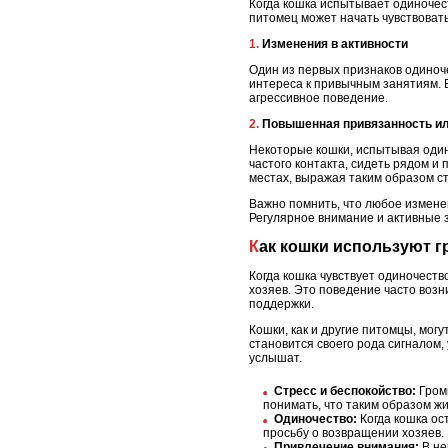
Когда кошка испытывает одиночес
питомец может начать чувствовать
1. Изменения в активности
Один из первых признаков одиноче
интереса к привычным занятиям. В
агрессивное поведение.
2. Повышенная привязанность и
Некоторые кошки, испытывая одино
частого контакта, сидеть рядом и 
местах, выражая таким образом ст
Важно помнить, что любое изменен
Регулярное внимание и активные 
Как кошки используют 
Когда кошка чувствует одиночеств
хозяев. Это поведение часто возн
поддержки.
Кошки, как и другие питомцы, могу
становится своего рода сигналом,
услышат.
Стресс и беспокойство:
Громк
понимать, что таким образом ж
Одиночество:
Когда кошка ос
просьбу о возвращении хозяев.
Привлечение внимания:
В не