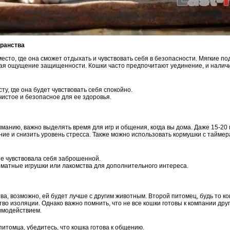
транства
есто, где она сможет отдыхать и чувствовать себя в безопасности. Мягкие п
вая ощущение защищенности. Кошки часто предпочитают уединение, и наличи
ту, где она будет чувствовать себя спокойно.
чистое и безопасное для ее здоровья.
манию, важно выделять время для игр и общения, когда вы дома. Даже 15-20 
ние и снизить уровень стресса. Также можно использовать кормушки с таймер
не чувствовала себя заброшенной.
матные игрушки или лакомства для дополнительного интереса.
ва, возможно, ей будет лучше с другим животным. Второй питомец, будь то ко
во изоляции. Однако важно помнить, что не все кошки готовы к компании дру
имодействием.
питомца, убедитесь, что кошка готова к общению.