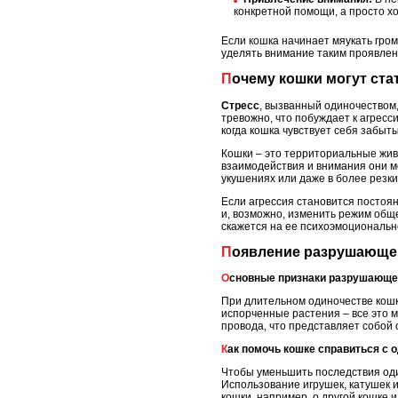
конкретной помощи, а просто хо
Если кошка начинает мяукать гром
уделять внимание таким проявлен
Почему кошки могут ст
Стресс
, вызванный одиночеством
тревожно, что побуждает к агресс
когда кошка чувствует себя забыт
Кошки – это территориальные жив
взаимодействия и внимания они мо
укушениях или даже в более резки
Если агрессия становится постоян
и, возможно, изменить режим обще
скажется на ее психоэмоциональн
Появление разрушающег
Основные признаки разрушающе
При длительном одиночестве кошк
испорченные растения – все это м
провода, что представляет собой 
Как помочь кошке справиться с
Чтобы уменьшить последствия оди
Использование игрушек, катушек и
кошки, например, о другой кошке 