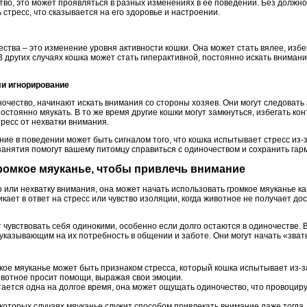
тво, это может проявляться в разных изменениях в её поведении. Без должн
 стресс, что сказывается на его здоровье и настроении.
ства – это изменение уровня активности кошки. Она может стать вялее, избег
 других случаях кошка может стать гиперактивной, постоянно искать вниман
ли игнорирование
чество, начинают искать внимания со стороны хозяев. Они могут следовать 
постоянно мяукать. В то же время другие кошки могут замкнуться, избегать ко
ресс от нехватки внимания.
ие в поведении может быть сигналом того, что кошка испытывает стресс из-
занятия помогут вашему питомцу справиться с одиночеством и сохранить гар
громкое мяуканье, чтобы привлечь внимание
о или нехватку внимания, она может начать использовать громкое мяуканье к
икает в ответ на стресс или чувство изоляции, когда животное не получает д
т чувствовать себя одинокими, особенно если долго остаются в одиночестве. 
 указывающим на их потребность в общении и заботе. Они могут начать «звать
ое мяуканье может быть признаком стресса, который кошка испытывает из-з
ивотное просит помощи, выражая свои эмоции.
тается одна на долгое время, она может ощущать одиночество, что провоциру
которых случаях мяуканье служит способом привлекать внимание даже тогда, 