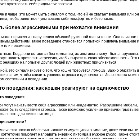
чет чувствовать себя рядом с человеком.
че и чаще, это может быть сигналом о том, что ей не хватает внимания или о
иям, чтобы животное чувствовало себя комфортно и безопасно.
ать более агрессивными при нехватке внимания
, может привести к нарушению обычной рутинной жизни кошки. Она начинает 
ивным действиям. Такое поведение становится попыткой привлечь внимание и
ым или неважным.
отные. Когда они остаются без компании, их инстинкты могут быть нарушены
гут начать проявлять агрессию, чтобы выразить свою обеспокоенность. Это 
х реакциях на попытки других людей или животных приблизиться.
ной, это сигнализирует о том, что кошке требуется
помощь
. Важно обратить 
ния с ним, чтобы снизить уровень стресса и одиночества. Иначе кошка может
ом состоянии и поведении.
о поведения: как кошки реагируют на одиночество
го поведения
и могут начать вести себя агрессивно или неадекватно. Разрушение мебели,
ожет быть следствием стресса. Также возможно усиление привычки грызть ве
опасность для жизни питомца.
 одиночеством?
ночества, важно обеспечить кошке стимуляцию и внимание, даже если вы не
 когтеточек помогает направить энергию питомца в нужное русло. Также стои
или даже других животных, с которыми она могла бы социализироваться.