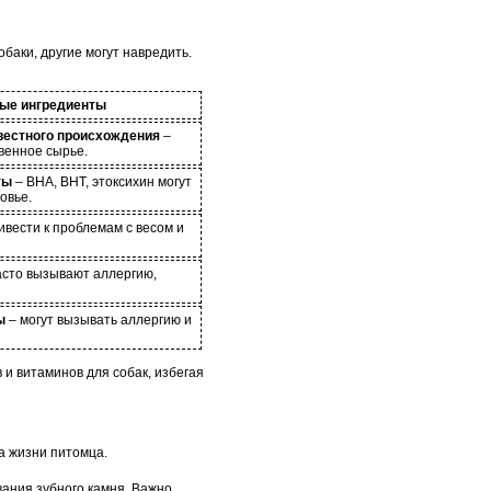
баки, другие могут навредить.
ые ингредиенты
вестного происхождения
–
венное сырье.
ты
– BHA, BHT, этоксихин могут
овье.
ивести к проблемам с весом и
асто вызывают аллергию,
ы
– могут вызывать аллергию и
и витаминов для собак, избегая
а жизни питомца.
вания зубного камня. Важно