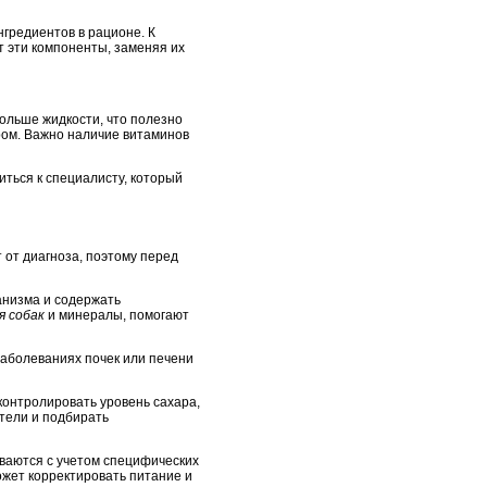
гредиентов в рационе. К
т эти компоненты, заменяя их
больше жидкости, что полезно
ром. Важно наличие витаминов
ться к специалисту, который
от диагноза, поэтому перед
анизма и содержать
я собак
и минералы, помогают
заболеваниях почек или печени
контролировать уровень сахара,
тели и подбирать
ываются с учетом специфических
ожет корректировать питание и