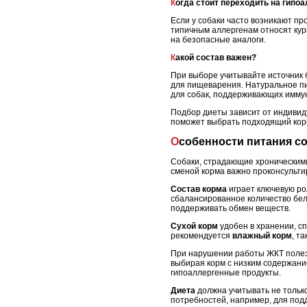
Когда стоит переходить на гип
Если у собаки часто возникают п
типичным аллергенам относят кур
на безопасные аналоги.
Какой состав важен?
При выборе учитывайте источник 
для пищеварения. Натуральное пи
для собак, поддерживающих иммун
Подбор диеты зависит от индивид
поможет выбрать подходящий кор
Особенности питания с
Собаки, страдающие хроническими
сменой корма важно проконсульти
Состав корма
играет ключевую ро
сбалансированное количество бел
поддерживать обмен веществ.
Сухой корм
удобен в хранении, с
рекомендуется
влажный корм
, т
При нарушении работы ЖКТ полезн
выбирая корм с низким содержани
гипоаллергенные продукты.
Диета
должна учитывать не только
потребностей, например, для под