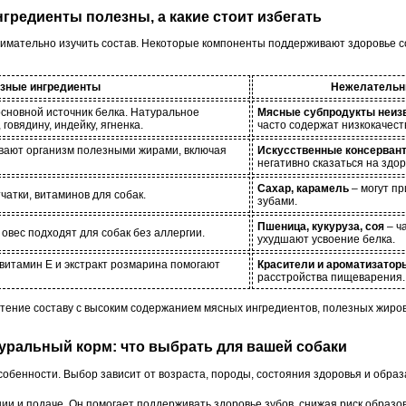
ингредиенты полезны, а какие стоит избегать
нимательно изучить состав. Некоторые компоненты поддерживают здоровье со
зные ингредиенты
Нежелательн
сновной источник белка. Натуральное
Мясные субпродукты неиз
говядину, индейку, ягненка.
часто содержат низкокачест
вают организм полезными жирами, включая
Искусственные консерван
негативно сказаться на здор
Сахар, карамель
– могут пр
чатки, витаминов для собак.
зубами.
Пшеница, кукуруза, соя
– ч
, овес подходят для собак без аллергии.
ухудшают усвоение белка.
витамин Е и экстракт розмарина помогают
Красители и ароматизатор
расстройства пищеварения.
тение составу с высоким содержанием мясных ингредиентов, полезных жиров 
туральный корм: что выбрать для вашей собаки
обенности. Выбор зависит от возраста, породы, состояния здоровья и образ
ии и подаче. Он помогает поддерживать здоровье зубов, снижая риск образо