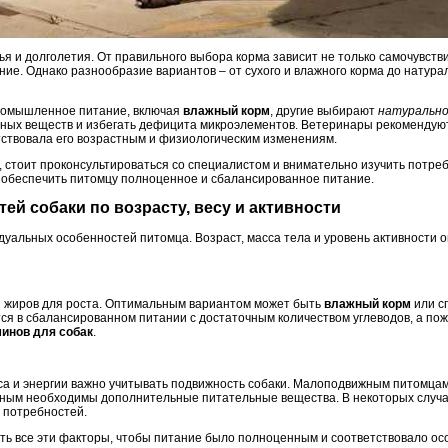
ья и долголетия. От правильного выбора корма зависит не только самочувствие
ие. Однако разнообразие вариантов – от сухого и влажного корма до натура
ромышленное питание, включая
влажный корм
, другие выбирают
натурально
ьных веществ и избегать дефицита микроэлементов. Ветеринары рекомендую
тствовала его возрастным и физиологическим изменениям.
 стоит проконсультироваться со специалистом и внимательно изучить потреб
 обеспечить питомцу полноценное и сбалансированное питание.
тей собаки по возрасту, весу и активности
дуальных особенностей питомца. Возраст, масса тела и уровень активности 
и жиров для роста. Оптимальным вариантом может быть
влажный корм
или с
ся в сбалансированном питании с достаточным количеством углеводов, а п
инов для собак
.
са и энергии важно учитывать подвижность собаки. Малоподвижным питомца
ивным необходимы дополнительные питательные вещества. В некоторых случ
 потребностей.
ть все эти факторы, чтобы питание было полноценным и соответствовало ос