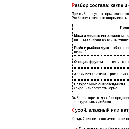
Разбор состава: какие 
При выборе сухого корма важно в
Разберем ключевые ингредиенты.
Поле
Мясо и мясные ингредиенты
– о
питание должно включать курицу, 
Рыба и рыбная мука
– обеспечи
омега-3.
Овощи и фрукты
– источник клет
Злаки без глютена
– рис, гречка
Натуральные антиоксиданты
– 
сохранить свежесть корма.
Выбирая корм, отдавайте предпоч
ненатуральных добавок.
Сухой, влажный или на
Каждый тип питания имеет свои ос
Сухой корм
– удобен в хранен