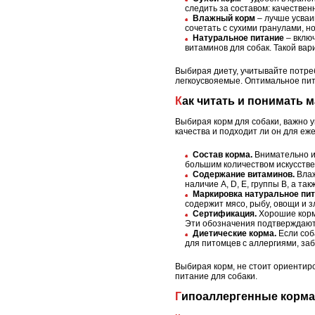
следить за составом: качестве
Влажный корм
– лучше усваи
сочетать с сухими гранулами, н
Натуральное питание
– включ
витаминов для собак. Такой вар
Выбирая диету, учитывайте потре
легкоусвояемые. Оптимальное пит
Как читать и понимать
Выбирая корм для собаки, важно у
качества и подходит ли он для еж
Состав корма.
Внимательно из
большим количеством искусстве
Содержание витаминов.
Влаж
наличие A, D, E, группы B, а т
Маркировка натуральное пит
содержит мясо, рыбу, овощи и з
Сертификация.
Хорошие корм
Эти обозначения подтверждают
Диетические корма.
Если соба
для питомцев с аллергиями, за
Выбирая корм, не стоит ориентир
питание для собаки.
Гипоаллергенные корма