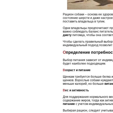
Рацион собаки – основа ее здоров
состояние шерсти и даже настроен
поставить владельца в тупик.
Одни владельцы предпочитают п
важно соблюдать баланс питател
диету
питомца, чтобы она соотве
Чтобы сделать правильный выбор,
индивидуальный подход позволит
Определение потребнос
Выбор питания зависит от индиви
будет наиболее подходящим.
Возраст и питание
Щенкам требуется больше белка 
щенков. Взрослые собаки нуждают
меньше калорий, но больше
витам
Вес и активность
Для поддержания нормального ве
содержание жиров, тогда как акт
питание
с учетом индивидуальных
Выбирая рацион, следует учитыва