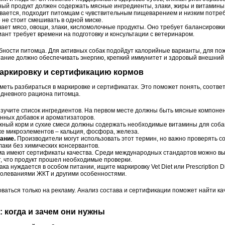
нный продукт должен содержать мясные ингредиенты, злаки, жиры и витамины 
вается, подходит питомцам с чувствительным пищеварением и низким потре
о не стоит смешивать в одной миске.
ает мясо, овощи, злаки, кисломолочные продукты. Оно требует балансировк
иант требует времени на подготовку и консультации с ветеринаром.
бности питомца. Для активных собак подойдут калорийные варианты, для п
ание должно обеспечивать энергию, крепкий иммунитет и здоровый внешний 
 маркировку и сертификацию кормов
меть разбираться в маркировке и сертификатах. Это поможет понять, соотве
едневного рациона питомца.
учите список ингредиентов. На первом месте должны быть мясные компонен
нных добавок и ароматизаторов.
ный корм и сухие смеси должны содержать необходимые витамины для соба
акже микроэлементов – кальция, фосфора, железа.
ание.
Производители могут использовать этот термин, но важно проверять с
лаки без химических консервантов.
а имеют сертификаты качества. Среди международных стандартов можно выд
, что продукт прошел необходимые проверки.
ка нуждается в особом питании, ищите маркировку Vet Diet или Prescription D
болеваниями ЖКТ и другими особенностями.
оваться только на рекламу. Анализ состава и сертификации поможет найти к
: когда и зачем они нужны