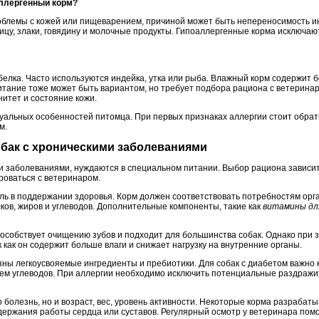
оаллергенный корм?
роблемы с кожей или пищеварением, причиной может быть непереносимость ин
ицу, злаки, говядину и молочные продукты. Гипоаллергенные корма исключаю
белка. Часто используются индейка, утка или рыба. Влажный корм содержит 
тание тоже может быть вариантом, но требует подбора рациона с ветерина
итет и состояние кожи.
уальных особенностей питомца. При первых признаках аллергии стоит обрати
м.
обак с хроническими заболеваниями
 заболеваниями, нуждаются в специальном питании. Выбор рациона зависит 
роваться с ветеринаром.
ль в поддержании здоровья. Корм должен соответствовать потребностям орг
ков, жиров и углеводов. Дополнительные компоненты, такие как
витамины дл
пособствует очищению зубов и подходит для большинства собак. Однако при 
ак как он содержит больше влаги и снижает нагрузку на внутренние органы.
ы легкоусвояемые ингредиенты и пребиотики. Для собак с диабетом важно 
ем углеводов. При аллергии необходимо исключить потенциальные раздражи
 болезнь, но и возраст, вес, уровень активности. Некоторые корма разрабат
держания работы сердца или суставов. Регулярный осмотр у ветеринара пом