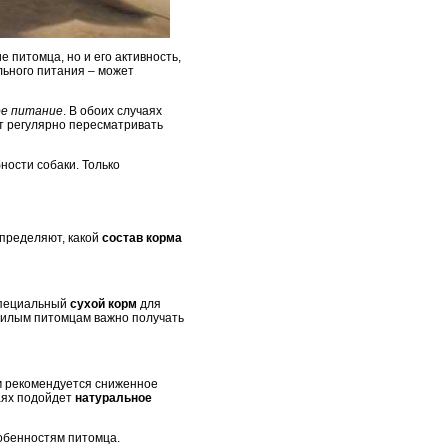
 питомца, но и его активность,
льного питания – может
е питание
. В обоих случаях
т регулярно пересматривать
ности собаки. Только
определяют, какой
состав корма
пециальный
сухой корм
для
ожилым питомцам важно получать
м рекомендуется сниженное
аях подойдет
натуральное
обенностям питомца.