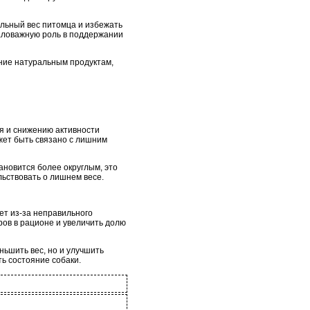
льный вес питомца и избежать
маловажную роль в поддержании
ение натуральным продуктам,
я и снижению активности
ожет быть связано с лишним
ановится более округлым, это
льствовать о лишнем весе.
ет из-за неправильного
ров в рационе и увеличить долю
ньшить вес, но и улучшить
ь состояние собаки.