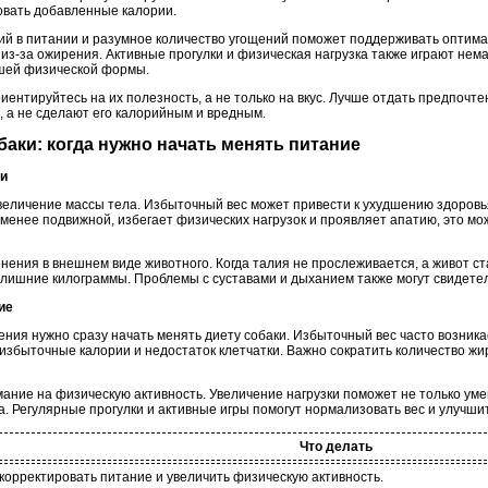
овать добавленные калории.
й в питании и разумное количество угощений поможет поддерживать оптима
ь из-за ожирения. Активные прогулки и физическая нагрузка также играют не
шей физической формы.
иентируйтесь на их полезность, а не только на вкус. Лучше отдать предпочт
, а не сделают его калорийным и вредным.
баки: когда нужно начать менять питание
ки
величение массы тела. Избыточный вес может привести к ухудшению здоровь
 менее подвижной, избегает физических нагрузок и проявляет апатию, это м
ения в внешнем виде животного. Когда талия не прослеживается, а живот ст
а лишние килограммы. Проблемы с суставами и дыханием также могут свидете
ие
ния нужно сразу начать менять диету собаки. Избыточный вес часто возника
 избыточные калории и недостаток клетчатки. Важно сократить количество жи
мание на физическую активность. Увеличение нагрузки поможет не только уме
 Регулярные прогулки и активные игры помогут нормализовать вес и улучшит
Что делать
корректировать питание и увеличить физическую активность.