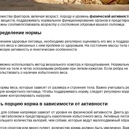
ожества факторов, включая возраст, породу и уровень
физической активност
н веществ, поддерживать нормальное функционирование органов и предотвр
лжны соответствовать возрасту и состоянию здоровья вашего питомца.
определение нормы
оянием здоровья питомца, необходимо регулярно оценивать его вес и поддер
го веса и связанных с ним проблем со здоровьем. На состояние массы тела 
ескую активность и генетические особенности.
 можно использовать метод визуального осмотра и прощупывания. Нормальн
слоя на теле и четко осязаемыми ребрами при легком нажатии. Если ребра не
ельствовать о наличии избыточного веса.
нормы веса, которые зависят от размера и строения тела. Важно учитывать 
ля конкретного питомца. Чтобы поддерживать норму, следует регулярно корр
также контролировать нагрузки.
ть порцию корма в зависимости от активности
для собаки напрямую зависит от уровня ее физической активности. Диета д
 метаболизм и предотвращать накопление избыточного веса. Активные пито
ольшего количества калорий, чем собаки, которые ведут малоподвижный обра
тся спортом или много гуляет, количество корма должно быть увеличено. Важ