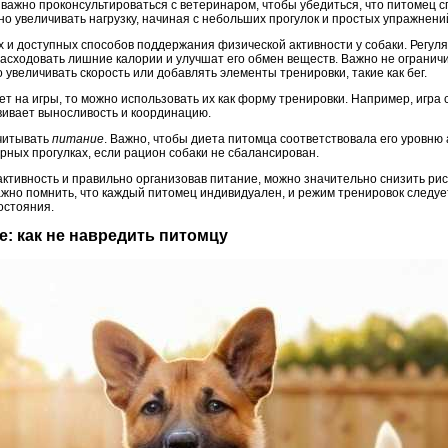
важно проконсультироваться с ветеринаром, чтобы убедиться, что питомец с
но увеличивать нагрузку, начиная с небольших прогулок и простых упражнени
х и доступных способов поддержания физической активности у собаки. Регул
асходовать лишние калории и улучшат его обмен веществ. Важно не ограничи
 увеличивать скорость или добавлять элементы тренировки, такие как бег.
т на игры, то можно использовать их как форму тренировки. Например, игра
вивает выносливость и координацию.
учитывать
питание
. Важно, чтобы диета питомца соответствовала его уровню
рных прогулках, если рацион собаки не сбалансирован.
ктивность и правильно организовав питание, можно значительно снизить рис
ажно помнить, что каждый питомец индивидуален, и режим тренировок следуе
остояния.
е: как не навредить питомцу