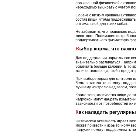
повышенной физической активности
необходимо выбирать с учетом по
Собаке с низким уровнем активно
состав пищи, чтобы поддерживать
оптимальной для таких собак.
Не забывайте, что правильно подо
животного. Понимание потребност
поддерживать его физическую фор
Выбор корма: что важн
Для поддержания нормального вес
значительно различаться. Наприм
усваивать больше калорий. В то в
количеством пищи, чтобы предот
При выборе корма для контроля в
белка и клетчатки, помогут подде
лучшему контролю над весом, поз
Кроме того, количество пищи долж
нагрузкой могут набрать избыточн
зависимости от потребностей жив
Как наладить регулярн
Физическая активность играет ва
может привести к избыточному вес
нагрузки помогут поддерживать н