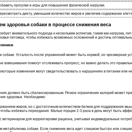
обавить прогулки и игры для повышения физической нагрузки.
ересмотреть диету, уменьшив количество жиров и увеличив содержание клетч
ием здоровья собаки в процессе снижения веса
ребует внимательного подхода к нескольким аспектам, таким как нагрузка, пи
ровья питомца, чтобы избежать возможных осложнений и достичь оптимальны
тоянием
и собаки. Усталость после упражнений может быть нормой, но чрезмерная уст
е взвешивания помогут отслеживать прогресс, но важно делать это правильн
екоторые изменения могут свидетельствовать о нарушениях в питании или н
ения должно быть сбалансированным. Резкое ограничение калорий может пр
ния здоровья. Необходимо:
ержанием жиров, но с достаточным количеством белков для поддержания мы
чтобы избежать переедания. Малые порции 2-3 раза в день могут быть эффе
 с ветеринаром для корректировки рациона, учитывая индивидуальные потреб
ем метаболизма собаки. Если снижение веса идет слишком быстро или слишк