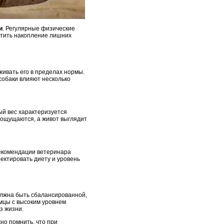
и
. Регулярные физические
атить накопление лишних
живать его в пределах нормы.
собаки влияют несколько
ый вес характеризуется
 ощущаются, а живот выглядит
рекомендации ветеринара
ектировать диету и уровень
олжна быть сбалансированной,
мцы с высоким уровнем
з жизни.
но помнить, что при