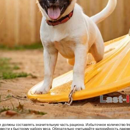
е должны составлять значительную часть рациона. Избыточное количество tr
ивести к быстрому набору веса. Обязательно учитывайте калорийность лаком