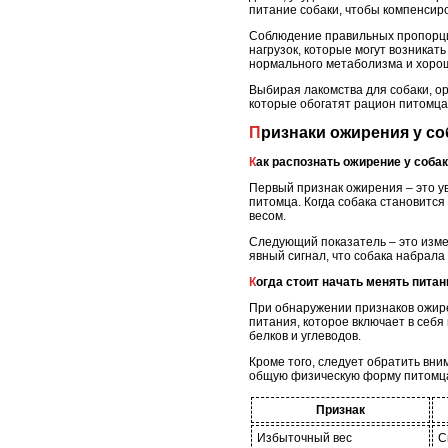
питание собаки, чтобы компенсир
Соблюдение правильных пропорци
нагрузок, которые могут возникат
нормального метаболизма и хоро
Выбирая лакомства для собаки, ор
которые обогатят рацион питомца
Признаки ожирения у со
Как распознать ожирение у соба
Первый признак ожирения – это у
питомца. Когда собака становится
весом.
Следующий показатель – это измен
явный сигнал, что собака набрал
Когда стоит начать менять питан
При обнаружении признаков ожире
питания, которое включает в себя
белков и углеводов.
Кроме того, следует обратить вни
общую физическую форму питомца.
Признак
Избыточный вес
С