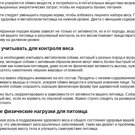
 ускоряется обмен веществ, и потребность в питательных веществах возраст
вышенных энергетических затрат, чтобы не нарушить баланс питания.
сти следует уменьшить порцию корма, чтобы избежать лишнего набора веса. 
 здоровье и метаболизм питомца на нужном уровне. Диета с меньшим содерж
бранная порция корма зависит не только от активности, но и от породы, воз
ей вашего питомца и регулярный контроль за его весом поможет предотврат
му на должном уровне.
о учитывать для контроля веса
а необходимо учитывать метаболизм собаки, который у разных пород и возр
ер, молодые собаки с активным образом жизни могут иметь более быстрый об
ремя как пожилым питомцам, даже если их физическая активность высока, ну
вратить накопление лишних жировых отложений.
еса важно обращать внимание на его состав. Продукты с низким содержанием
рживать мышцы в тонусе, ускоряя обмен веществ и улучшая усвоение пищи. Т
воляя собаке сохранять хорошую физическую форму при адекватной нагрузке
но быть скорректировано в зависимости от активности вашего питомца. Соба
ый вес, если их кормить по обычной норме. Важно строго следить за размером
отного.
ые физические нагрузки для питомца
жную роль в поддержании здорового веса и общего состояния здоровья вашей
у, что увеличивает риск различных заболеваний, таких как диабет и проблем
ормальную массу тела и улучшить самочувствие питомца.