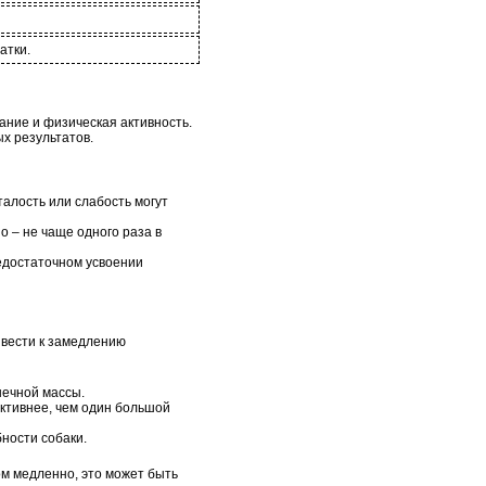
атки.
тание и физическая активность.
х результатов.
алость или слабость могут
о – не чаще одного раза в
едостаточном усвоении
ивести к замедлению
шечной массы.
ктивнее, чем один большой
ности собаки.
ом медленно, это может быть