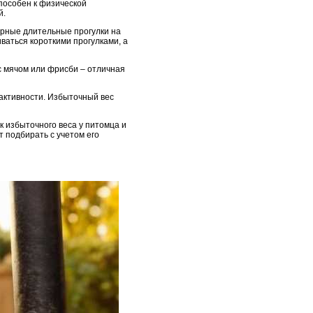
пособен к физической
й.
ярные длительные прогулки на
ваться короткими прогулками, а
 с мячом или фрисби – отличная
 активности. Избыточный вес
к избыточного веса у питомца и
т подбирать с учетом его