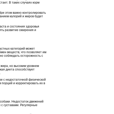
ает. В таких случаях корм
При этом важно контролировать
анием калорий и жиров будет
раста и состояния здоровья
ить развитие ожирения и
астных категорий может
мен веществ, что позволяет им
жно соблюдать осторожность с
 жира, но высоким уровнем
акая диета способствует
.
ки с недостаточной физической
 порций и корректировать их в
 собаки. Недостаток движений
ы с суставами. Регулярные