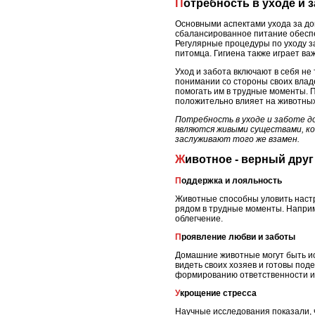
Потребность в уходе и 
Основными аспектами ухода за до
сбалансированное питание обеспе
Регулярные процедуры по уходу з
питомца. Гигиена также играет важ
Уход и забота включают в себя н
понимании со стороны своих владе
помогать им в трудные моменты. 
положительно влияет на животных 
Потребность в уходе и заботе д
являются живыми существами, ко
заслуживают того же взамен.
Животное - верный друг
Поддержка и лояльность
Животные способны уловить настр
рядом в трудные моменты. Наприм
облегчение.
Проявление любви и заботы
Домашние животные могут быть ис
видеть своих хозяев и готовы под
формированию ответственности и 
Укрощение стресса
Научные исследования показали, ч