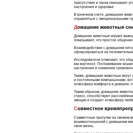
присутствие и ласка оказывают у
настроения и здоровье.
В конечном счете, домашние живо
справляться с эмоциональными тр
Домашние животные сн
Домашние животные играют важную
показывают, что простое общение
Взаимодействие с домашним питом
сфокусироваться на положительны
Исследователи отмечают, что общ
как кортизол. Поглаживание кошки
настроения и снижению тревожно
Также, домашние животные могут 
и постоянными компаньонами, кот
атмосферу комфорта и доверия, чт
Таким образом, домашние животны
стресс, способствуют расслабле
эмоции и создает атмосферу любв
Совместное времяпреп
Совместные прогулки на свежем во
взаимоотношений с домашним живо
свою жизнь.