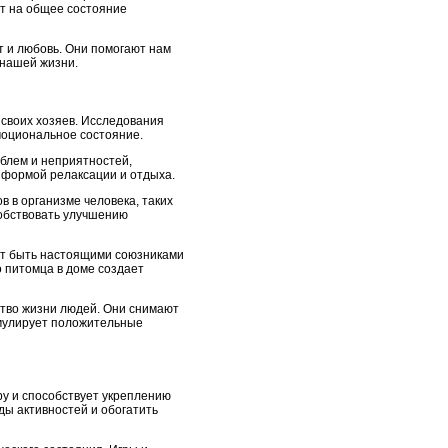
ет на общее состояние
 и любовь. Они помогают нам
 нашей жизни.
 своих хозяев. Исследования
моциональное состояние.
облем и неприятностей,
 формой релаксации и отдыха.
 в организме человека, таких
собствовать улучшению
ут быть настоящими союзниками
 питомца в доме создает
ство жизни людей. Они снимают
имулирует положительные
ру и способствует укреплению
ы активностей и обогатить