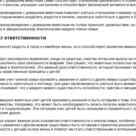
с домашним животным также способствует улучшению физического и психич
о стрессом, улучшают настроение и способствуют физической активности все
провождение с домашним животным помогает учиться отношению к живому су
оторым можно разделить радости и печали, научиться заботиться о других и б
препровождение с домашним животным не только приносит удовольствие, но 
 и эмоциональному благополучию каждого члена семьи.
т ответственности
носят радость и ласку в семейную жизнь, но и способствуют развитию важны
ет регулярного кормления, ухода за шерстью, очистки лотка или выгула на п
ыполнять свои обязанности вовремя. Они узнают, что животные полностью зав
овью и благополучию. Это важный урок ответственности, который проникает в
ь нравственные принципы у детей.
е учит членов семьи проявлять уважение и заботу о других живых существах
жность заботиться о питомце, они дают им возможность учиться быть внима
онимают, что у каждого живого существа есть потребности, чувства и эмоции
омашних животных учит детей принимать решения и быть готовыми к тому, чт
жертвы. Например, это может быть необходимость лечить болезнь животного 
е и социализацию. Эти ситуации учат детей быть сильными и справляться с т
учия других.
 играют важную роль в развитии ответственности у членов семьи, особенно 
ть уважение к другим живым существам и быть готовыми к принятию решений 
танутся с детьми на всю жизнь и помогут им стать ответственными и успешны