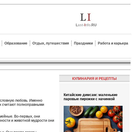
L
ast-
I
nfo.
RU
Образование
Отдых, путешествия
Праздники
Работа и карьера
КУЛИНАРИЯ И РЕЦЕПТЫ
Китайские димсам: маленькие
паровые пирожки с начинкой
езусловную любовь. Именно
ых считают полноправными
мейные. Во-первых, они
нности и животной мудрости они