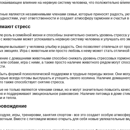
спокаивающее влияние на нервную систему человека, что положительно влия
тные являются незаменимыми членами семьи, которые приносят радость, уют
удностями, учат ответственности и создают атмосферу гармонии и счастья в
имают стресс
 роль в семейной жизни и способны значительно снизить уровень стресса у
 с животными может успокаивать нервную систему человека и улучшать его э
цем вызывает у человека улыбку и радость. Оно позволяет отвлечься от пр
х эмоциях. Игра с животным или просто любовь к нему может стать отличной
ение с домашними животными способно снижать уровень стрессовых гормонов
 или собаки, игра с ними, а также просто наличие животного рядом могут спо
сти.
быть формой психологической поддержки в трудные периоды жизни. Они мог
орые всегда готовы выслушать и утешить своего хозяина. Наличие домашнего
о также способствует снятию стресса.
е не только являются членами семьи, но и могут значительно повысить каче
нию и поддерживают эмоциональное равновесие. Наличие питомца в доме ст
и и тепла.
ровождение
здухе, игры, тренировки, занятия спортом - все это создает особую атмосфе
тным. Вместе с питомцем можно открыть для себя новые увлекательные вид