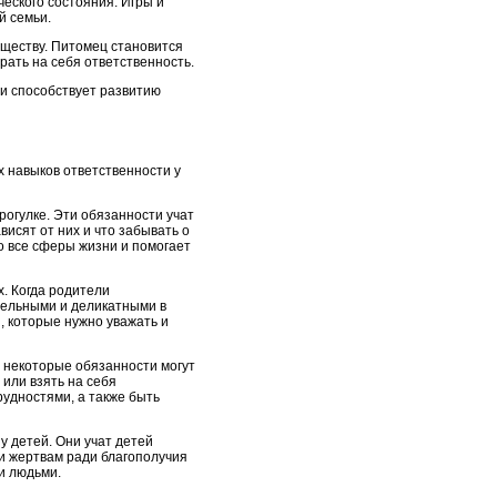
еского состояния. Игры и
й семьи.
ществу. Питомец становится
рать на себя ответственность.
и способствует развитию
х навыков ответственности у
рогулке. Эти обязанности учат
исят от них и что забывать о
о все сферы жизни и помогает
. Когда родители
тельными и деликатными в
, которые нужно уважать и
о некоторые обязанности могут
или взять на себя
рудностями, а также быть
у детей. Они учат детей
и жертвам ради благополучия
ми людьми.