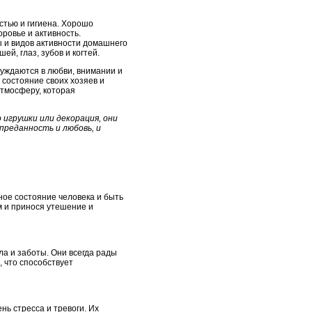
тью и гигиена. Хорошо
ровье и активность.
ы и видов активности домашнего
й, глаз, зубов и когтей.
нуждаются в любви, внимании и
 состояние своих хозяев и
атмосферу, которая
 игрушки или декорация, они
преданность и любовь, и
ное состояние человека и быть
м и принося утешение и
а и заботы. Они всегда рады
, что способствует
нь стресса и тревоги. Их