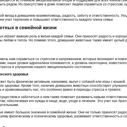
ановятся источником эмоциональной опоры и поддержки для всех членов семь
быть рядом. Их присутствие в доме помогает людям справиться со стрессом,
вой вклад в домашнюю взаимопомощь, радость, заботу и ответственность. Ухо
Они учат терпению и повышают ответственность каждого члена семьи.
вотных в семейной жизни
х играют важную роль в жизни каждой семьи. Они приносят радость и хороше
 любви и тепла. Но помимо этого, домашние животные также имеют целый 
очь нам справиться со стрессом и напряжением, которые возникают в повсе
ми, наши уровни адреналина понижаются, а уровень окситоцина, известного 
стресса и улучшению нашего эмоционального состояния.
ческого здоровья
т быть физически активным, например, выгул с собакой или игры с кошкой. 
е здоровье. Кроме того, наличие домашних животных способствует улучшени
ь и уравновешивать нас, что особенно важно в периоды стресса и тревоги.
уществом и заботиться о нем также помогает развивать навыки ответственно
ве, обеспечивая его нужды в пище, воде, уходе и лечении. Это учит нас брат
мательными.
е имеют большое значение в семейной жизни. Они не только приносят радо
ашему физическому и психическому здоровью, развивают ответственность и 