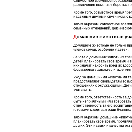
Совместное времяпрепровождение 
развлечения помогают бороться с
Кроме того, совместное времяпре
надежным другом и спутником, с к
Таким образом, совместное время
семейных отношений, физическому
Домашние животные уча
Домашние животные не только при
членов семьи, особенно у детей.
Забота о домашних животных требу
детей планировать свое время и в
них значит наносить вред их здор
формировать характер и укреплят
Уход за домашними животными такж
предоставляют своим детям возмо
отношениях с окружающими. Дети п
учитывать.
Кроме того, ответственность за д
быть неприятными или требовать 
ответственность за его воспитани
готовыми к жертвам ради благопол
Таким образом, домашние животные
планировать свое время, проявля
других. Эти навыки и качества ос