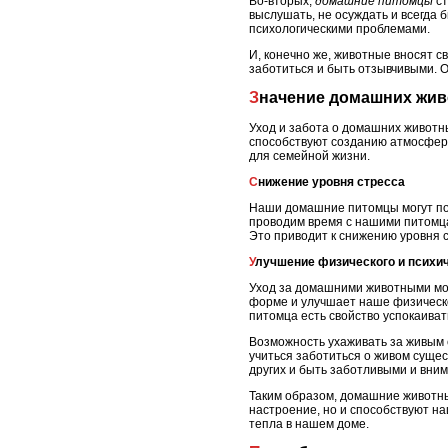
Во-вторых,
домашние питомцы
ст
выслушать, не осуждать и всегда 
психологическими проблемами.
И, конечно же, животные вносят с
заботиться и быть отзывчивыми. 
Значение домашних жи
Уход и забота о домашних животны
способствуют созданию атмосферы
для семейной жизни.
Снижение уровня стресса
Наши домашние питомцы могут пом
проводим время с нашими питомца
Это приводит к снижению уровня 
Улучшение физического и психи
Уход за домашними животными може
форме и улучшает наше физическо
питомца есть свойство успокаиват
Возможность ухаживать за живым с
учиться заботиться о живом сущест
других и быть заботливыми и вни
Таким образом, домашние животны
настроение, но и способствуют н
тепла в нашем доме.