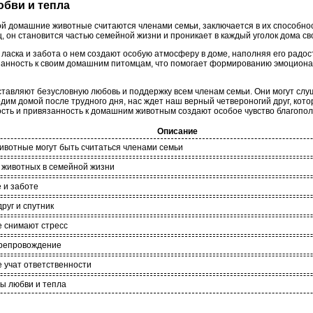
юбви и тепла
рой домашние животные считаются членами семьи, заключается в их способн
ец, он становится частью семейной жизни и проникает в каждый уголок дома с
ласка и забота о нем создают особую атмосферу в доме, наполняя его радост
занность к своим домашним питомцам, что помогает формированию эмоциона
авляют безусловную любовь и поддержку всем членам семьи. Они могут сл
дим домой после трудного дня, нас ждет наш верный четвероногий друг, кот
ть и привязанность к домашним животным создают особое чувство благополу
Описание
вотные могут быть считаться членами семьи
 животных в семейной жизни
 и заботе
руг и спутник
 снимают стресс
репровождение
учат ответственности
ы любви и тепла