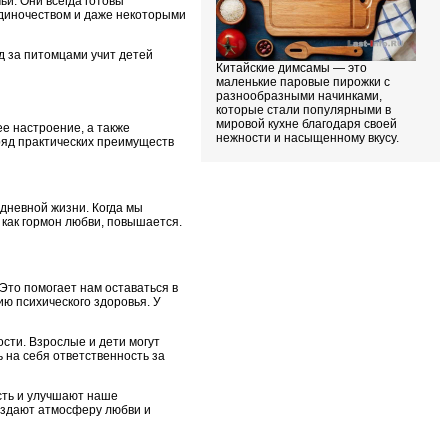
и. Они всегда готовы
 одиночеством и даже некоторыми
д за питомцами учит детей
Китайские димсамы — это
маленькие паровые пирожки с
разнообразными начинками,
которые стали популярными в
мировой кухне благодаря своей
е настроение, а также
нежности и насыщенному вкусу.
ряд практических преимуществ
дневной жизни. Когда мы
как гормон любви, повышается.
Это помогает нам оставаться в
ю психического здоровья. У
сти. Взрослые и дети могут
ь на себя ответственность за
сть и улучшают наше
создают атмосферу любви и