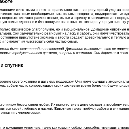
заботе
машними животными являются правильное питание, регулярный уход за шерс
чивает животным необходимые питательные вещества, поддерживает их здо
а шерстью включают расчесывание, мытье и стрижку, в зависимости от пород
ную роль в здоровье и благополучии животных, включая регулярную очистку уше
е только физическое благополучие, но и эмоциональное. Домашние животные 
льцев. Они замечательно реагируют на ласку и заботу, они могут чувствовать
Постоянное присутствие хозяина и забота создают доверительную и теплую 
и помогает им чувствовать себя частью семьи.
олжна быть осознанной и постоянной. Домашние животные - это не просто
торые требуют нашего времени, энергии и внимания. Они дарят нам свою 
 и спутник
оение своего хозяина и дать ему поддержку. Они могут ощущать эмоциональ
ер, собаки часто сопровождают своих хозяев во время болезни, будучи рядо
точником безусловной любви. Их присутствие в доме создает атмосферу тепл
елиться своей любовью и лаской. Животные также требуют заботы и внимания
эмпатии у членов семьи.
то домашние животные, такие как кошки и собаки, способны уменьшить урове