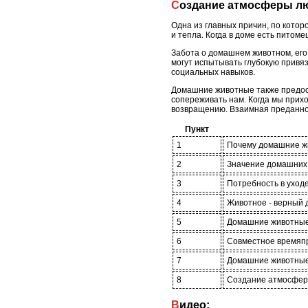
Создание атмосферы л
Одна из главных причин, по кото
и тепла. Когда в доме есть питом
Забота о домашнем животном, его 
могут испытывать глубокую привя
социальных навыков.
Домашние животные также предост
сопереживать нам. Когда мы прихо
возвращению. Взаимная преданнос
Пункт
1
Почему домашние жи
2
Значение домашних
3
Потребность в уходе
4
Животное - верный д
5
Домашние животные
6
Совместное времяп
7
Домашние животные 
8
Создание атмосфер
Видео: