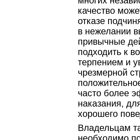
многих незави
качество може
отказе подчин
в нежелании 
привычные де
подходить к в
терпением и у
чрезмерной ст
положительно
часто более э
наказания, д
хорошего пове
Владельцам та
необходимо по