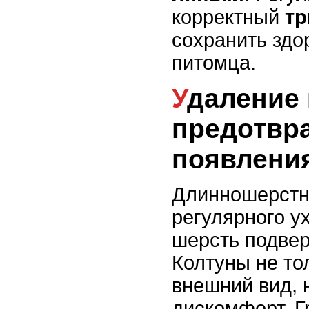
корректный
тр
сохранить здо
питомца.
Удаление колтунов и
предотвр
появлени
Длинношерстн
регулярного ух
шерсть подве
Колтуны не то
внешний вид, 
дискомфорт. Г