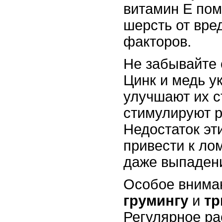
витамин E пом
шерсть от вре
факторов.
Не забывайте
Цинк и медь у
улучшают их ст
стимулируют р
Недостаток эт
привести к ло
даже выпаден
Особое вниман
грумингу
и
тр
Регулярное р