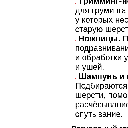
Тримминг-н
для груминга
у которых не
старую шерст
Ножницы.
П
подравниван
и обработки у
и ушей.
Шампунь и 
Подбираются 
шерсти, помо
расчёсывани
спутывание.