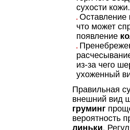
сухости кожи.
Оставление 
что может сп
появление
ко
Пренебреже
расчесывание
из-за чего ше
ухоженный ви
Правильная с
внешний вид ш
груминг
проще
вероятность п
линьки
. Регу