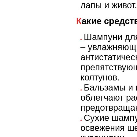
лапы и живот.
Какие средс
Шампуни дл
– увлажняющ
антистатичес
препятствую
колтунов.
Бальзамы и 
облегчают ра
предотвраща
Сухие шампу
освежения ш