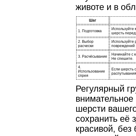
животе и в обл
Шаг
Используйте 
1. Подготовка
шерсть перед
2. Выбор
Используйте р
расчески
повреждений 
Начинайте с к
3. Расчёсывание
Не спешите.
4.
Если шерсть с
Использование
распутывания
спрея
Регулярный гр
внимательное 
шерсти вашего
сохранить её 
красивой, без