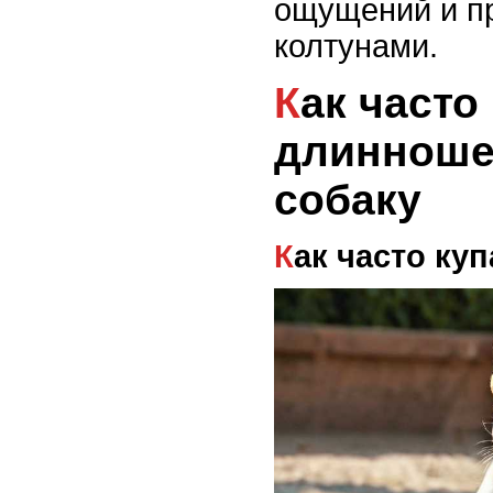
ощущений и п
колтунами.
Как часто и чем купать
длинноше
собаку
Как часто ку