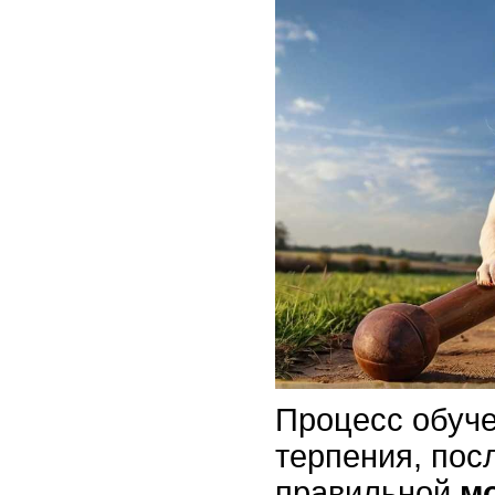
Процесс обуче
терпения, пос
правильной
м