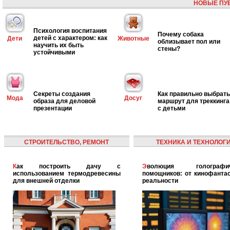
НОВЫЕ ПУ
Психология воспитания
Почему собака
детей с характером: как
Дети
Животные
облизывает пол или
научить их быть
стены?
устойчивыми
Секреты создания
Как правильно выбрать
Мода
Досуг
образа для деловой
маршрут для треккинга
презентации
с детьми
СТРОИТЕЛЬСТВО, РЕМОНТ
ТЕХНИКА И ТЕХНОЛОГ
Как построить дачу с
Эволюция голографических
использованием термодревесины
помощников: от кинофантас
для внешней отделки
реальности