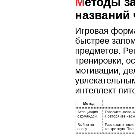
Методы закрепления
названий 
Игровая форма
быстрее запом
предметов. Ре
тренировки, о
мотивации, де
увлекательным
интеллект пит
Метод
Ассоциация
Говорите названи
с командой
Повторяйте неско
Выбор по
Разложите неско
слову
конкретную. Поо