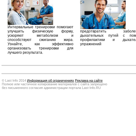
Интервальные тренировки помогают
улучшить физическую форму,
предотвратить заболев
ускоряют метаболизм и
дыхательных путей с по
способствуют сжиганию жира.
профилактики и дыхател
Узнайте, как эффективно
упражнений
организовать тренировки для
лучшего результата.
© Last Info 2014
Информация об ограничениях
Реклама на сайте
Полное или частичное копирование материалов с сайта запрещено
без письменного согласия администрации портала Last-Info.RU