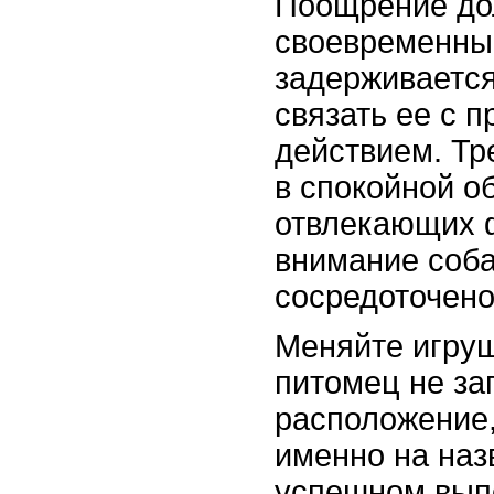
Поощрение до
своевременны
задерживается
связать ее с 
действием. Тр
в спокойной о
отвлекающих 
внимание соб
сосредоточено
Меняйте игруш
питомец не за
расположение,
именно на наз
успешном вып