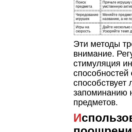
Поиск
Прячьте игрушку 
предмета
умственную актив
Чередование
Меняйте предмет
игрушек
названию, а не 
Игры на
Дайте несколько 
скорость
Ускоряйте темп д
Эти методы тр
внимание. Рег
стимуляция и
способностей 
способствует
запоминанию 
предметов.
Использование
поощрени