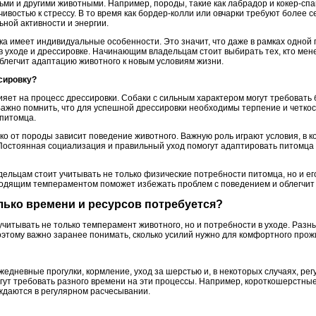
ьми и другими животными. Например, породы, такие как лабрадор и кокер-сп
востью к стрессу. В то время как бордер-колли или овчарки требуют более 
ьной активности и энергии.
ка имеет индивидуальные особенности. Это значит, что даже в рамках одной
 уходе и дрессировке. Начинающим владельцам стоит выбирать тех, кто мене
блегчит адаптацию животного к новым условиям жизни.
ссировку?
яет на процесс дрессировки. Собаки с сильным характером могут требовать
Важно помнить, что для успешной дрессировки необходимы терпение и четкос
 питомца.
ько от породы зависит поведение животного. Важную роль играют условия, в к
Постоянная социализация и правильный уход помогут адаптировать питомца к
ельцам стоит учитывать не только физические потребности питомца, но и е
дящим темпераментом поможет избежать проблем с поведением и облегчит 
олько времени и ресурсов потребуется?
учитывать не только темперамент животного, но и потребности в уходе. Раз
оэтому важно заранее понимать, сколько усилий нужно для комфортного прож
ежедневные прогулки, кормление, уход за шерстью и, в некоторых случаях, рег
огут требовать разного времени на эти процессы. Например, короткошерстны
ждаются в регулярном расчесывании.