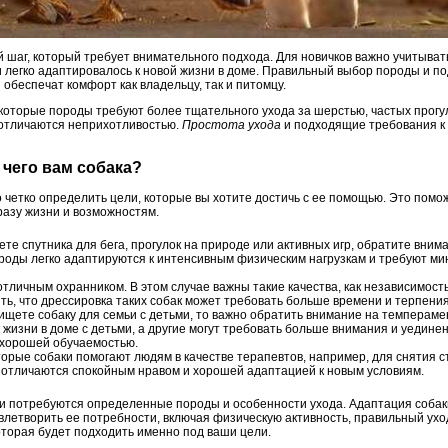
 шаг, который требует внимательного подхода. Для новичков важно учитыват
 и легко адаптировалось к новой жизни в доме. Правильный выбор породы и 
обеспечат комфорт как владельцу, так и питомцу.
екоторые породы требуют более тщательного ухода за шерстью, частых прогу
е отличаются неприхотливостью.
Простота ухода
и подходящие требования к 
 чего вам собака?
 четко определить цели, которые вы хотите достичь с ее помощью. Это помо
разу жизни и возможностям.
те спутника для бега, прогулок на природе или активных игр, обратите вним
роды легко адаптируются к интенсивным физическим нагрузкам и требуют ми
тличным охранником. В этом случае важны такие качества, как независимость
ть, что дрессировка таких собак может требовать больше времени и терпения
ищете собаку для семьи с детьми, то важно обратить внимание на темперам
 жизни в доме с детьми, а другие могут требовать больше внимания и уедин
хорошей обучаемостью.
орые собаки помогают людям в качестве терапевтов, например, для снятия 
о отличаются спокойным нравом и хорошей адаптацией к новым условиям.
и потребуются определенные породы и особенности ухода. Адаптация собаки 
летворить ее потребности, включая физическую активность, правильный уход
оторая будет подходить именно под ваши цели.