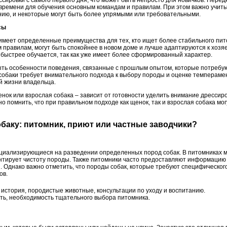
ировки с самого первого дня, что может быть непросто для новичков. Неред
времени для обучения основным командам и правилам. При этом важно учитыв
нию, и некоторые могут быть более упрямыми или требовательными.
сы
 имеет определенные преимущества для тех, кто ищет более стабильного пит
 правилам, могут быть спокойнее в новом доме и лучше адаптируются к хозя
 быстрее обучается, так как уже имеет более сформированный характер.
быть особенности поведения, связанные с прошлым опытом, которые потребу
 собаки требует внимательного подхода к выбору породы и оценке темпераме
й жизни владельца.
нок или взрослая собака – зависит от готовности уделить внимание дрессир
о помнить, что при правильном подходе как щенок, так и взрослая собака мо
собаку: питомник, приют или частные заводчики?
ециализирующиеся на разведении определенных пород собак. В питомниках 
антирует чистоту породы. Также питомники часто предоставляют информацию
 Однако важно отметить, что породы собак, которые требуют специфического
ов.
история, породистые животные, консультации по уходу и воспитанию.
ть, необходимость тщательного выбора питомника.