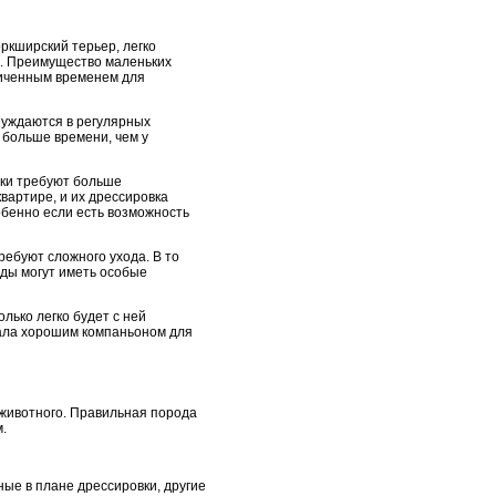
оркширский терьер, легко
ой. Преимущество маленьких
аниченным временем для
 нуждаются в регулярных
 больше времени, чем у
рки требуют больше
вартире, и их дрессировка
обенно если есть возможность
ребуют сложного ухода. В то
оды могут иметь особые
лько легко будет с ней
тала хорошим компаньоном для
 животного. Правильная порода
.
ые в плане дрессировки, другие