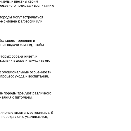
аниель, известны своим
серьезного подхода к воспитанию
 породы могут встречаться
е склонен к агрессии или
 большего терпения и
ть в подаче команд, чтобы
оторых собака живет, и
 жизни в доме и улучшить его
го эмоциональные особенности.
процесс ухода и воспитания.
ные породы требуют различного
ивания с питомцем.
улярные визиты к ветеринару. В
е породы легче ухаживаются,