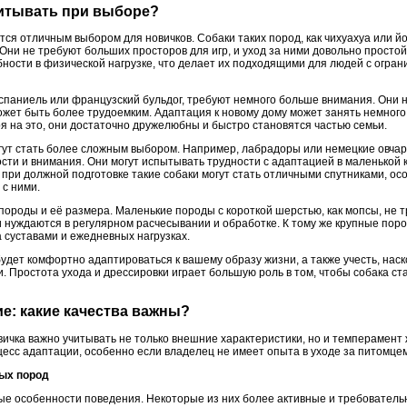
учитывать при выборе?
тся отличным выбором для новичков. Собаки таких пород, как чихуахуа или й
 Они не требуют больших просторов для игр, и уход за ними довольно прост
ебности в физической нагрузке, что делает их подходящими для людей с огр
ер-спаниель или французский бульдог, требуют немного больше внимания. Они
может быть более трудоемким. Адаптация к новому дому может занять немного
я на это, они достаточно дружелюбны и быстро становятся частью семьи.
ут стать более сложным выбором. Например, лабрадоры или немецкие овча
сти и внимания. Они могут испытывать трудности с адаптацией в маленькой к
при должной подготовке такие собаки могут стать отличными спутниками, ос
 с ними.
 породы и её размера. Маленькие породы с короткой шерстью, как мопсы, не т
 нуждаются в регулярном расчесывании и обработке. К тому же крупные пор
а суставами и ежедневных нагрузках.
удет комфортно адаптироваться к вашему образу жизни, а также учесть, наско
и. Простота ухода и дрессировки играет большую роль в том, чтобы собака с
ие: какие качества важны?
вичка важно учитывать не только внешние характеристики, но и темперамент
цесс адаптации, особенно если владелец не имеет опыта в уходе за питомцем
ных пород
е особенности поведения. Некоторые из них более активные и требовательн