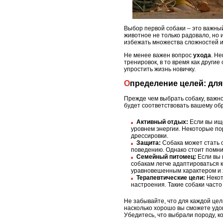
Выбор первой собаки – это важный
животное не только радовало, но
избежать множества сложностей и 
Не менее важен вопрос
ухода
. Н
тренировок, в то время как други
упростить жизнь новичку.
Определение целей: для
Прежде чем выбрать собаку, важно
будет соответствовать вашему об
Активный отдых:
Если вы ище
уровнем энергии. Некоторые по
дрессировки.
Защита:
Собака может стать о
поведению. Однако стоит помни
Семейный питомец:
Если вы 
собакам легче адаптироваться к
уравновешенным характером и 
Терапевтические цели:
Некот
настроения. Такие собаки част
Не забывайте, что для каждой цел
насколько хорошо вы сможете удов
Убедитесь, что выбрали породу, к