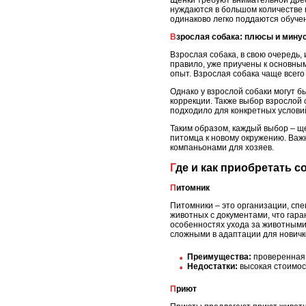
Щенки требуют внимательной дресс
нуждаются в большом количестве 
одинаково легко поддаются обуче
Взрослая собака: плюсы и мину
Взрослая собака, в свою очередь,
правило, уже приучены к основным
опыт. Взрослая собака чаще всего
Однако у взрослой собаки могут 
коррекции. Также выбор взрослой
подходило для конкретных услови
Таким образом, каждый выбор – ще
питомца к новому окружению. Важн
компаньонами для хозяев.
Где и как приобретать 
Питомник
Питомники – это организации, сп
животных с документами, что гар
особенностях ухода за животными.
сложными в адаптации для новичк
Преимущества:
проверенная 
Недостатки:
высокая стоимос
Приют