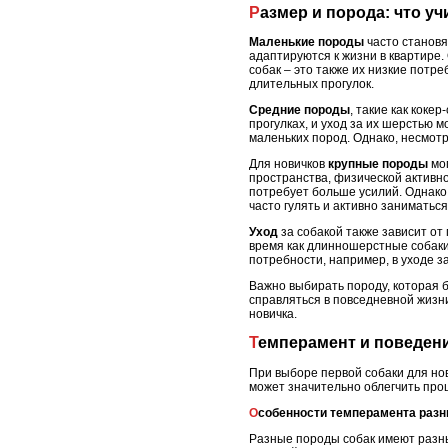
Размер и порода: что 
Маленькие породы
часто становя
адаптируются к жизни в квартире.
собак – это также их низкие потр
длительных прогулок.
Средние породы
, такие как кок
прогулках, и уход за их шерстью 
маленьких пород. Однако, несмотр
Для новичков
крупные породы
мог
пространства, физической активно
потребует больше усилий. Однако 
часто гулять и активно заниматься
Уход
за собакой также зависит от
время как длинношерстные собаки
потребности, например, в уходе з
Важно выбирать породу, которая б
справляться в повседневной жизн
новичка.
Темперамент и поведен
При выборе первой собаки для но
может значительно облегчить про
Особенности темперамента раз
Разные породы собак имеют разны