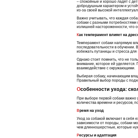
– спокойные и хорошо ладят с дет
добродушным характером и устойчи
из-за своей высокой интеллектуал
Важно учитывать, что каждая соба
собаки с разными потребностями в
излишней настороженности, что о
Как темперамент влияет на дре
Темперамент собаки напрямую вли
последовательности в обучении. 
избежать путаницы и стресса для
Однако стоит помнить, что не тол
внимание, которое ей уделяется. 
взаимодействие с окружающими.
Выбирая собаку, начинающим влад
Правильный выбор породы с подхо
Особенности ухода: ск
При выборе первой собаки важно 
количества времени и ресурсов, п
Время на уход
Уход за собакой включает в себя 
зависимости от породы, собаки м
чем длинношерстные, которые ну
Ресурсы и адаптация