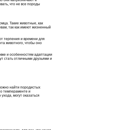
ко они капризничают и
ать, что не все породы
омца. Такие животные, как
евам, так как имеют жизненный
ют терпения и времени для
нта животного, чтобы оно
овке и особенностям адаптации
гут стать отличными друзьями и
можно найти породистых
 о темпераменте и
 ухода, могут оказаться