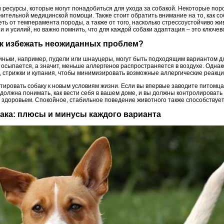
и ресурсы, которые могут понадобиться для ухода за собакой. Некоторые п
ительной медицинской помощи. Также стоит обратить внимание на то, как со
ть от темперамента породы, а также от того, насколько стрессоустойчиво жи
 и усилий, но важно помнить, что для каждой собаки адаптация – это ключев
как избежать неожиданных проблем?
ньки, например, пудели или шнауцеры, могут быть подходящим вариантом дл
осыпается, а значит, меньше аллергенов распространяется в воздухе. Однак
, стрижки и купания, чтобы минимизировать возможные аллергические реакци
тировать собаку к новым условиям жизни. Если вы впервые заводите питомца
должна понимать, как вести себя в вашем доме, и вы должны контролировать
со здоровьем. Спокойное, стабильное поведение животного также способству
бака: плюсы и минусы каждого варианта