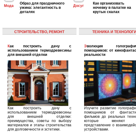
Образ для праздничного
Как организовать
Мода
Досуг
ужина: элегантность в
ночевку в палатке на
деталях
крутых скалах
СТРОИТЕЛЬСТВО, РЕМОНТ
ТЕХНИКА И ТЕХНОЛОГ
Как построить дачу с
Эволюция голографических
использованием термодревесины
помощников: от кинофантас
для внешней отделки
реальности
Как построить дачу с
Изучите развитие голографи
использованием термодревесины
помощников от фантасти
для внешней отделки:
фильмов до реальных техно
преимущества, советы по выбору
которые меняют 
материалов и этапы строительства
представление о взаимодейс
для долговечности и эстетики.
устройствами.