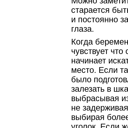
Можно заметит
старается быт
и постоянно з
глаза.
Когда береме
чувствует что 
начинает иска
место. Если т
было подготов
залезать в шк
выбрасывая из
не задерживаяс
выбирая боле
уголок. Если 