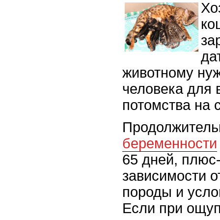
Хо
ко
за
да
животному ну
человека для 
потомства на с
Продолжитель
беременности
65 дней, плюс
зависимости о
породы и усло
Если при ощу