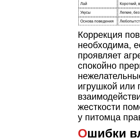
Лай
Короткий, 
Укусы
Легкие, бе
Основа поведения
Любопытств
Коррекция по
необходима, е
проявляет агр
спокойно прер
нежелательные
игрушкой или 
взаимодействи
жесткости по
у питомца пра
Ошибки владельцев,