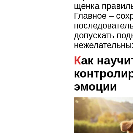
щенка правил
Главное – сох
последователь
допускать под
нежелательных
Как научить щенка
контроли
эмоции