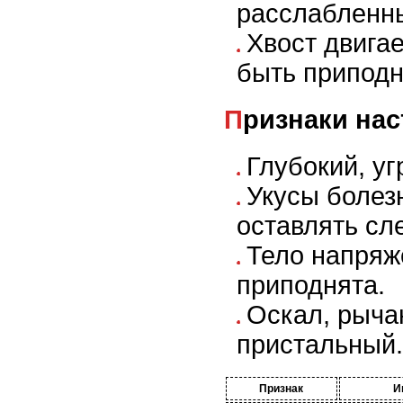
расслабленн
Хвост двигае
быть приподн
Признаки на
Глубокий, у
Укусы болез
оставлять сл
Тело напряж
приподнята.
Оскал, рыча
пристальный.
Признак
И