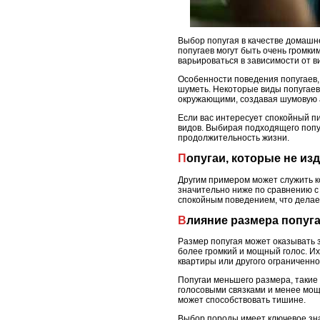
Выбор попугая в качестве домашне
попугаев могут быть очень громки
варьироваться в зависимости от в
Особенности поведения попугаев, т
шуметь. Некоторые виды попугаев,
окружающими, создавая шумовую 
Если вас интересует спокойный пи
видов. Выбирая подходящего попуга
продолжительность жизни.
Попугаи, которые не из
Другим примером может служить к
значительно ниже по сравнению с 
спокойным поведением, что делае
Влияние размера попуг
Размер попугая может оказывать з
более громкий и мощный голос. Их
квартиры или другого ограниченно
Попугаи меньшего размера, такие 
голосовыми связками и менее мощ
может способствовать тишине.
Выбор породы имеет ключевое знач