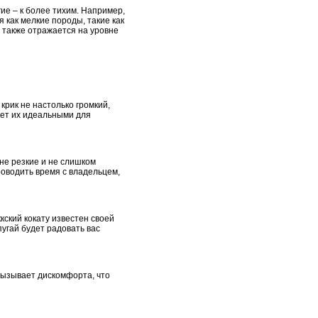
гие – к более тихим. Например,
 как мелкие породы, такие как
ь также отражается на уровне
крик не настолько громкий,
ает их идеальными для
не резкие и не слишком
роводить время с владельцем,
кский кокату известен своей
пугай будет радовать вас
 вызывает дискомфорта, что