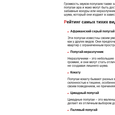
Громкость звуков попугаев также 
попугаи ара и жако могут быть до
забавные конуры или неразлучники
шума, который они издают в завис
Рейтинг самых тихих в
Африканский серый попугай
Эти попугаи известны своим умо
как у других видов. Они предп
квартир с ограниченным простр
Попугай-неразлучник
Неразлучники – это небольшие 
громкие, и они могут стать от
не создавая лишнего шума.
Кокату
Попугаи кокату бывают разных в
склонностью к тишине, особенно
своим поведением, не причиняя
Цикадный попугай
Цикадные попугаи – это маленьк
делает их отличным выбором д
Палявый попугай