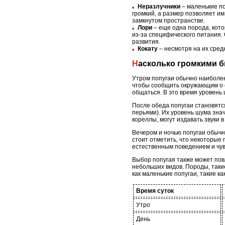
Неразлучники
– маленькие по
громкий, а размер позволяет и
замкнутом пространстве.
Лори
– еще одна порода, кото
из-за специфического питания. 
развития.
Кокату
– несмотря на их сред
Насколько громкими 
Утром попугаи обычно наиболее 
чтобы сообщить окружающим о св
общаться. В это время уровень 
После обеда попугаи становятс
перьями). Их уровень шума зна
кореллы, могут издавать звуки 
Вечером и ночью попугаи обычн
стоит отметить, что некоторые п
естественным поведением и чув
Выбор попугая также может пов
небольших видов. Породы, такие 
как маленькие попугаи, такие к
Время суток
Утро
День