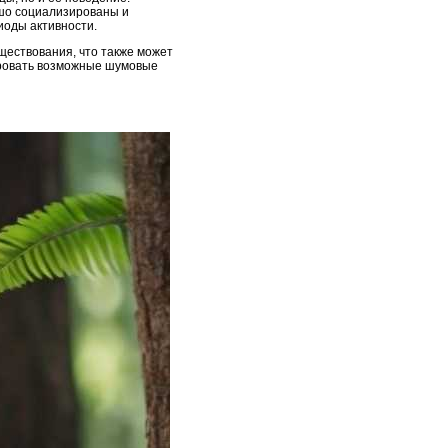
ошо социализированы и
иоды активности.
ществования, что также может
ировать возможные шумовые