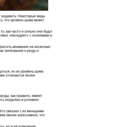
т издавать. Некоторые виды
ть, что уровень шума может
о, как часто и сильно они будут
ктивно «беседуют» с хозяевами и
братить внимание на несколько
ак требования к уходу и
аться, но их уровень шума
акже отличается более
роды, как правило, имеют
ыть неудобно в условиях
 Это связано с их меньшими
кже менее агрессивное, что
ы, но и её поведение.