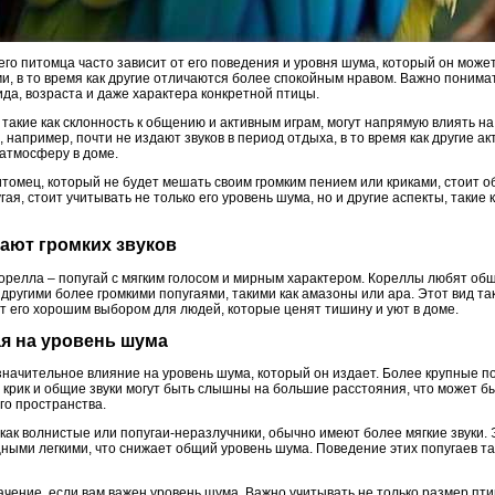
го питомца часто зависит от его поведения и уровня шума, который он може
ми, в то время как другие отличаются более спокойным нравом. Важно понима
ида, возраста и даже характера конкретной птицы.
акие как склонность к общению и активным играм, могут напрямую влиять на т
 например, почти не издают звуков в период отдыха, в то время как другие а
атмосферу в доме.
томец, который не будет мешать своим громким пением или криками, стоит о
я, стоит учитывать не только его уровень шума, но и другие аспекты, такие к
дают громких звуков
орелла – попугай с мягким голосом и мирным характером. Кореллы любят общ
другими более громкими попугаями, такими как амазоны или ара. Этот вид т
т его хорошим выбором для людей, которые ценят тишину и уют в доме.
ая на уровень шума
начительное влияние на уровень шума, который он издает. Более крупные по
 крик и общие звуки могут быть слышны на большие расстояния, что может б
го пространства.
как волнистые или попугаи-неразлучники, обычно имеют более мягкие звуки.
ными легкими, что снижает общий уровень шума. Поведение этих попугаев та
ение, если вам важен уровень шума. Важно учитывать не только размер птиц