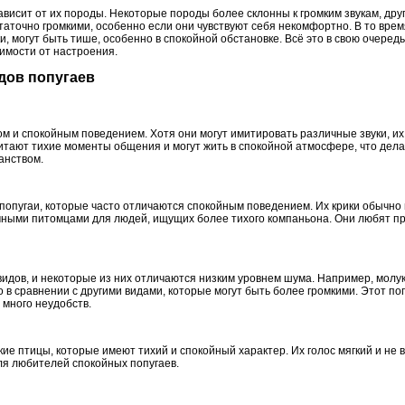
зависит от их породы. Некоторые породы более склонны к громким звукам, дру
статочно громкими, особенно если они чувствуют себя некомфортно. В то время
, могут быть тише, особенно в спокойной обстановке. Всё это в свою очеред
имости от настроения.
идов попугаев
м и спокойным поведением. Хотя они могут имитировать различные звуки, их 
очитают тихие моменты общения и могут жить в спокойной атмосфере, что дел
анством.
попугаи, которые часто отличаются спокойным поведением. Их крики обычно 
личными питомцами для людей, ищущих более тихого компаньона. Они любят п
идов, и некоторые из них отличаются низким уровнем шума. Например, молук
 в сравнении с другими видами, которые могут быть более громкими. Этот по
 много неудобств.
ие птицы, которые имеют тихий и спокойный характер. Их голос мягкий и не
ля любителей спокойных попугаев.