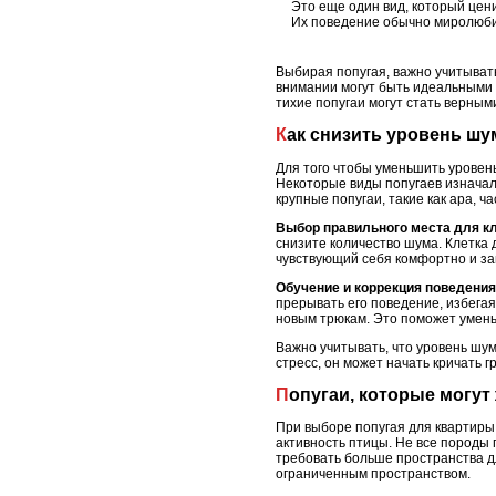
Это еще один вид, который цени
Их поведение обычно миролюбив
Выбирая попугая, важно учитывать
внимании могут быть идеальными 
тихие попугаи могут стать верны
Как снизить уровень ш
Для того чтобы уменьшить уровень
Некоторые виды попугаев изначал
крупные попугаи, такие как ара, 
Выбор правильного места для к
снизите количество шума. Клетка д
чувствующий себя комфортно и за
Обучение и коррекция поведения
прерывать его поведение, избегая
новым трюкам. Это поможет умень
Важно учитывать, что уровень шум
стресс, он может начать кричать 
Попугаи, которые могу
При выборе попугая для квартиры
активность птицы. Не все породы 
требовать больше пространства дл
ограниченным пространством.