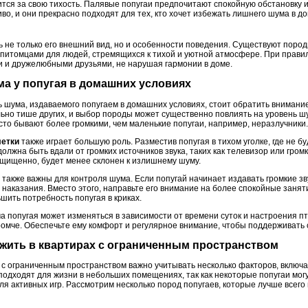
тся за свою тихость. Палявые попугаи предпочитают спокойную обстановку и
о, и они прекрасно подходят для тех, кто хочет избежать лишнего шума в до
 не только его внешний вид, но и особенности поведения. Существуют пород
питомцами для людей, стремящихся к тихой и уютной атмосфере. При прав
ми и дружелюбными друзьями, не нарушая гармонии в доме.
ума у попугая в домашних условиях
 шума, издаваемого попугаем в домашних условиях, стоит обратить внимание
ьно тише других, и выбор породы может существенно повлиять на уровень ш
часто бывают более громкими, чем маленькие попугаи, например, неразлучники.
летки
также играет большую роль. Разместив попугая в тихом уголке, где не 
олжна быть вдали от громких источников звука, таких как телевизор или гром
щищенно, будет менее склонен к излишнему шуму.
также важны для контроля шума. Если попугай начинает издавать громкие зв
 наказания. Вместо этого, направьте его внимание на более спокойные заняти
шить потребность попугая в криках.
а попугая может изменяться в зависимости от времени суток и настроения пт
громче. Обеспечьте ему комфорт и регулярное внимание, чтобы поддерживать
т жить в квартирах с ограниченным пространством
 с ограниченным пространством важно учитывать несколько факторов, включа
подходят для жизни в небольших помещениях, так как некоторые попугаи мог
я активных игр. Рассмотрим несколько пород попугаев, которые лучше всего 