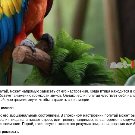
угай, может напрямую зависеть от его настроения. Когда птица находится в
бствует снижению громкости звуков. Однако, если попугай чувствует себя на
ь более громкие звуки, чтобы выразить свои эмоции.
строения
с его эмоциональным состоянием. В спокойном настроении попугай может быт
если птица испытывает стресс или тревогу, например, из-за перемен в окру
ая внимание. Порой, такие звуки становятся результатом разочарования или 
 громкость