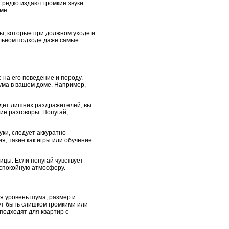
 редко издают громкие звуки.
ме.
ы, которые при должном уходе и
ильном подходе даже самые
 на его поведение и породу.
ума в вашем доме. Например,
будет лишних раздражителей, вы
кие разговоры. Попугай,
уки, следует аккуратно
я, такие как игры или обучение
ицы. Если попугай чувствует
 спокойную атмосферу.
я уровень шума, размер и
ут быть слишком громкими или
подходят для квартир с