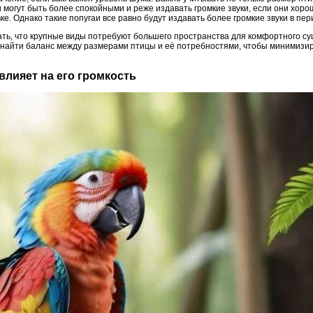
 могут быть более спокойными и реже издавать громкие звуки, если они хор
е. Однако такие попугаи все равно будут издавать более громкие звуки в пер
ать, что крупные виды потребуют большего пространства для комфортного су
о найти баланс между размерами птицы и её потребностями, чтобы минимиз
 влияет на его громкость