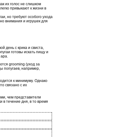
ак их голос не слишком
легко привыкают к жизни в
гаи, но требуют особого ухода
чно внимания и игрушек для
й день с крика и свиста,
пугаи готовы искать пищу и
 ара.
тся grooming (уход за
ы попугаев, например,
одится к минимуму. Однако
то связано с их
ими, чем представители
и в течение дня, в то время