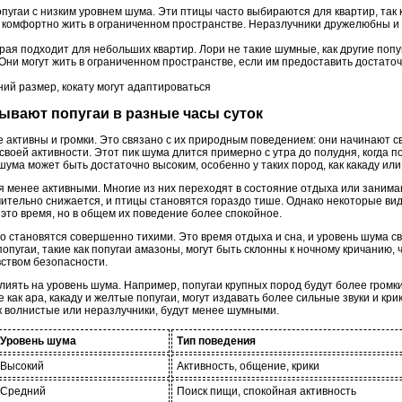
пугаи с низким уровнем шума. Эти птицы часто выбираются для квартир, так к
м комфортно жить в ограниченном пространстве. Неразлучники дружелюбны и 
рая подходит для небольших квартир. Лори не такие шумные, как другие попу
Они могут жить в ограниченном пространстве, если им предоставить достато
ний размер, кокату могут адаптироваться
бывают попугаи в разные часы суток
активны и громки. Это связано с их природным поведением: они начинают сво
оей активности. Этот пик шума длится примерно с утра до полудня, когда по
шума может быть достаточно высоким, особенно у таких пород, как какаду или
я менее активными. Многие из них переходят в состояние отдыха или занимаю
чительно снижается, и птицы становятся гораздо тише. Однако некоторые вид
в это время, но в общем их поведение более спокойное.
о становятся совершенно тихими. Это время отдыха и сна, и уровень шума св
опугаи, такие как попугаи амазоны, могут быть склонны к ночному кричанию, ч
ством безопасности.
лиять на уровень шума. Например, попугаи крупных пород будут более громк
как ара, какаду и желтые попугаи, могут издавать более сильные звуки и крик
ак волнистые или неразлучники, будут менее шумными.
Уровень шума
Тип поведения
Высокий
Активность, общение, крики
Средний
Поиск пищи, спокойная активность