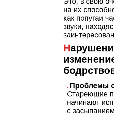
Это, в свою о
на их способно
как попугаи ча
звуки, находяс
заинтересован
Нарушения сна и
изменени
бодрство
Проблемы с
Стареющие п
начинают исп
с засыпанием