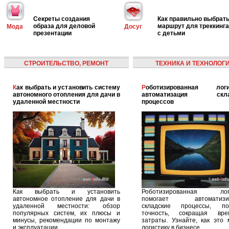
Секреты создания
Как правильно выбрат
образа для деловой
маршрут для треккинга
Мода
Досуг
презентации
с детьми
СТРОИТЕЛЬСТВО, РЕМОНТ
ТЕХНИКА И ТЕХНОЛОГ
Как выбрать и установить систему
Роботизированная логистика:
автономного отопления для дачи в
автоматизация скла
удаленной местности
процессов
Как выбрать и установить
Роботизированная логи
автономное отопление для дачи в
помогает автоматизир
удаленной местности: обзор
складские процессы, п
популярных систем, их плюсы и
точность, сокращая вр
минусы, рекомендации по монтажу
затраты. Узнайте, как это 
и эксплуатации.
логистику в бизнесе.