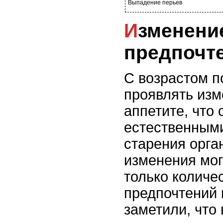
Выпадение перьев
Изменение в аппетите и
предпочте
С возрастом п
проявлять изм
аппетите, что 
естественным
старения орга
изменения мог
только количе
предпочтений 
заметили, что