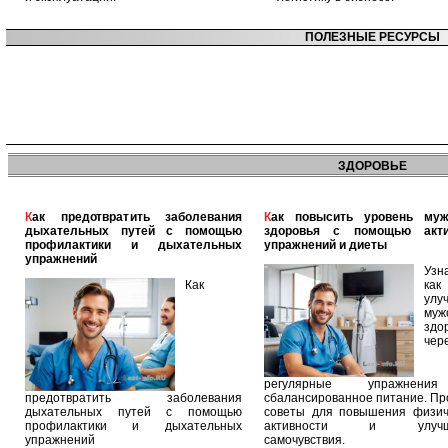
ПОЛЕЗНЫЕ РЕСУРСЫ
ЗДОРОВЬЕ
Как предотвратить заболевания
Как повысить уровень мужского
дыхательных путей с помощью
здоровья с помощью акт
профилактики и дыхательных
упражнений и диеты
упражнений
Узн
Как
как
улу
муж
здо
чер
регулярные упражнен
предотвратить заболевания
сбалансированное питание. П
дыхательных путей с помощью
советы для повышения физич
профилактики и дыхательных
активности и улучш
упражнений
самочувствия.