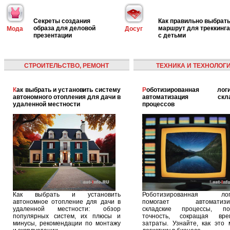
Секреты создания
Как правильно выбрат
образа для деловой
маршрут для треккинга
Мода
Досуг
презентации
с детьми
СТРОИТЕЛЬСТВО, РЕМОНТ
ТЕХНИКА И ТЕХНОЛОГ
Как выбрать и установить систему
Роботизированная логистика:
автономного отопления для дачи в
автоматизация скла
удаленной местности
процессов
Как выбрать и установить
Роботизированная логи
автономное отопление для дачи в
помогает автоматизир
удаленной местности: обзор
складские процессы, п
популярных систем, их плюсы и
точность, сокращая вр
минусы, рекомендации по монтажу
затраты. Узнайте, как это 