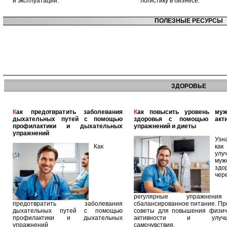
и эксплуатации.
логистику в бизнесе.
ПОЛЕЗНЫЕ РЕСУРСЫ
ЗДОРОВЬЕ
Как предотвратить заболевания
Как повысить уровень мужского
дыхательных путей с помощью
здоровья с помощью акт
профилактики и дыхательных
упражнений и диеты
упражнений
Узн
Как
как
улу
муж
здо
чер
регулярные упражнен
предотвратить заболевания
сбалансированное питание. П
дыхательных путей с помощью
советы для повышения физич
профилактики и дыхательных
активности и улучш
упражнений
самочувствия.