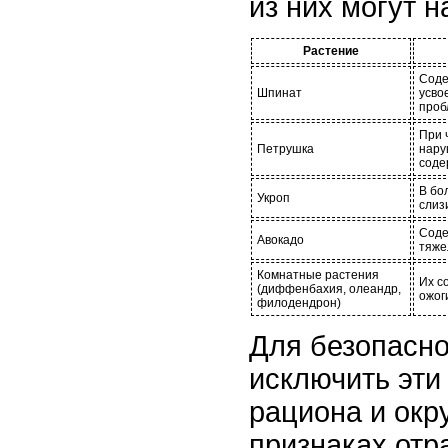
из них могут н
Растение
Соде
Шпинат
усво
проб
При 
Петрушка
нару
соде
В бо
Укроп
слиз
Соде
Авокадо
тяже
Комнатные растения
Их с
(диффенбахия, олеандр,
ожог
филодендрон)
Для безопасно
исключить эти 
рациона и окр
признаках отр