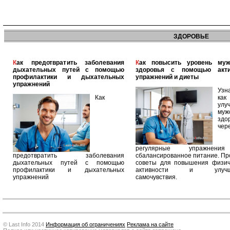
ЗДОРОВЬЕ
Как предотвратить заболевания
Как повысить уровень мужского
дыхательных путей с помощью
здоровья с помощью акт
профилактики и дыхательных
упражнений и диеты
упражнений
Узн
Как
как
улу
муж
здо
чер
регулярные упражнен
предотвратить заболевания
сбалансированное питание. П
дыхательных путей с помощью
советы для повышения физич
профилактики и дыхательных
активности и улучш
упражнений
самочувствия.
© Last Info 2014
Информация об ограничениях
Реклама на сайте