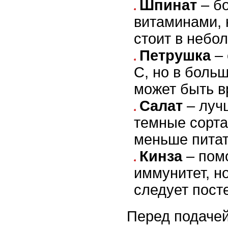
Шпинат
– бо
витаминами, 
стоит в небо
Петрушка
– 
C, но в боль
может быть в
Салат
– луч
темные сорта,
меньше питат
Кинза
– помо
иммунитет, н
следует пост
Перед подачей