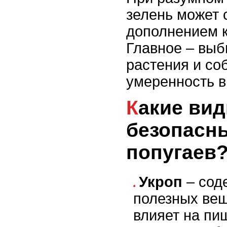
зелень может 
дополнением к
Главное – выб
растения и со
умеренность в
Какие виды зелени
безопасн
попугаев
Укроп
– сод
полезных вещ
влияет на пи