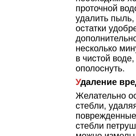
проточной вод
удалить пыль,
остатки удобр
дополнительно
несколько мин
в чистой воде
ополоснуть.
Удаление вр
Желательно ос
стебли, удаля
поврежденные
стебли петруш
можно измельч