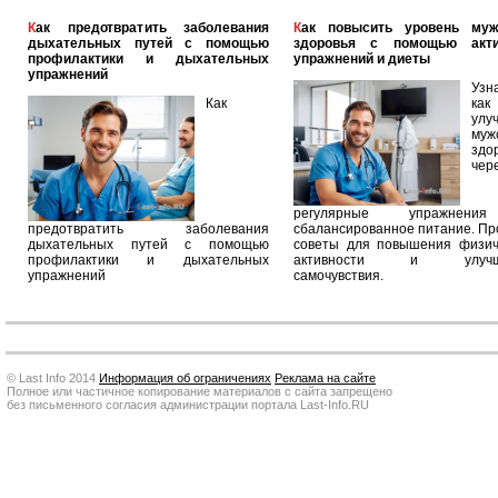
Как предотвратить заболевания
Как повысить уровень мужского
дыхательных путей с помощью
здоровья с помощью акт
профилактики и дыхательных
упражнений и диеты
упражнений
Узн
Как
как
улу
муж
здо
чер
регулярные упражнен
предотвратить заболевания
сбалансированное питание. П
дыхательных путей с помощью
советы для повышения физич
профилактики и дыхательных
активности и улучш
упражнений
самочувствия.
© Last Info 2014
Информация об ограничениях
Реклама на сайте
Полное или частичное копирование материалов с сайта запрещено
без письменного согласия администрации портала Last-Info.RU