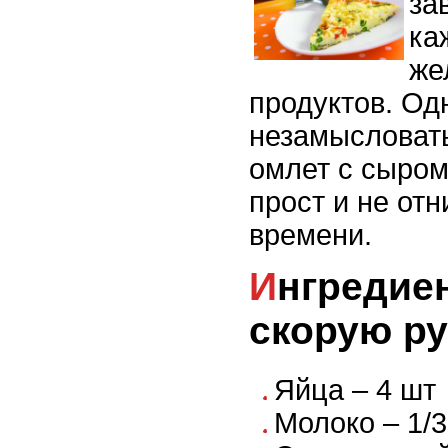
за
ка
же
продуктов. Од
незамысловат
омлет с сыром
прост и не от
времени.
Ингредиенты омлета на
скорую ру
Яйца – 4 шт
Молоко – 1/3