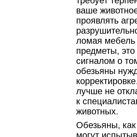
требует терпе
ваше животное
проявлять агр
разрушительно
ломая мебель 
предметы, это
сигналом о то
обезьяны нуж
корректировке
лучше не отк
к специалиста
животных.
Обезьяны, как
могут испытыв