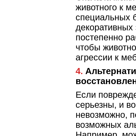
животного к м
специальных 
декоративных 
постепенно ра
чтобы животно
агрессии к ме
4. Альтернативы
восстановле
Если поврежд
серьезны, и в
невозможно, п
возможных аль
Например, мож