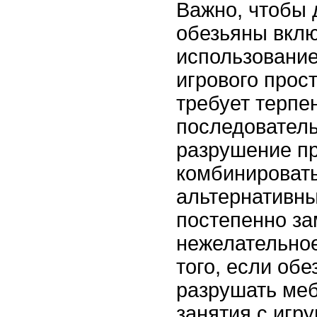
Важно, чтобы 
обезьяны вклю
использование
игрового прос
требует терпе
последователь
разрушение п
комбинироват
альтернативны
постепенно за
нежелательное
того, если обе
разрушать меб
занятия с игр