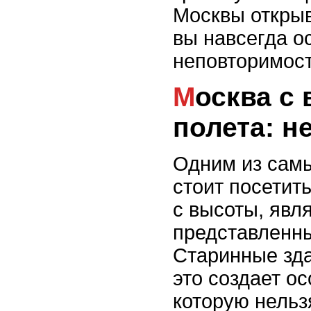
Москвы открыв
вы навсегда о
неповторимос
Москва с высоты птичьего
полета: н
Одним из самы
стоит посетит
с высоты, явл
представленны
Старинные зда
это создает о
которую нельз