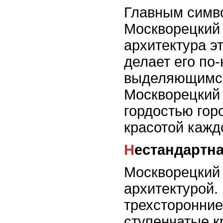
Главным симв
Москворецкий 
архитектура э
делает его по
выделяющимся
Москворецкий 
гордостью гор
красотой каждо
Нестандартн
Москворецкий 
архитектурой.
трехсторонни
ступенчатые к