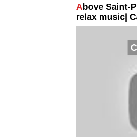
Above Saint-Petersburg video 4K (UltraHD) &
relax music| 
С