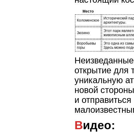
Место
Исторический пар
Коломенское
архитектуры.
Этот парк являет
Зюзино
живописным аллея
Воробьевы
Это одна из самы
горы
Здесь можно подн
Неизведанные 
открытие для т
уникальную ат
новой стороны
и отправиться
малоизвестным
Видео: