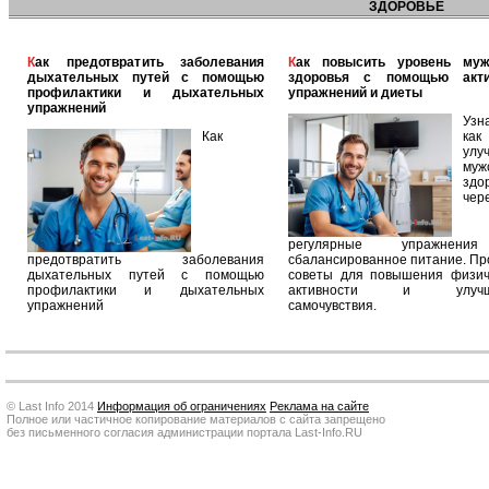
ЗДОРОВЬЕ
Как предотвратить заболевания
Как повысить уровень мужского
дыхательных путей с помощью
здоровья с помощью акт
профилактики и дыхательных
упражнений и диеты
упражнений
Узн
Как
как
улу
муж
здо
чер
регулярные упражнен
предотвратить заболевания
сбалансированное питание. П
дыхательных путей с помощью
советы для повышения физич
профилактики и дыхательных
активности и улучш
упражнений
самочувствия.
© Last Info 2014
Информация об ограничениях
Реклама на сайте
Полное или частичное копирование материалов с сайта запрещено
без письменного согласия администрации портала Last-Info.RU