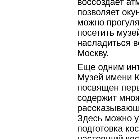
воссоздает ат
позволяет оку
можно прогуля
посетить музе
насладиться 
Москву.
Еще одним ин
Музей имени Ю
посвящен пер
содержит множ
рассказывающи
Здесь можно у
подготовка ко
настоящий кос