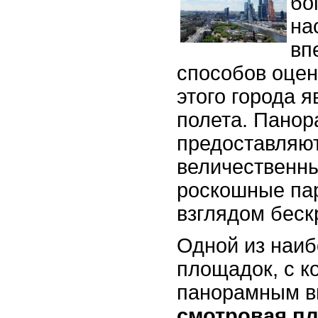
бо
на
вп
способов оцен
этого города я
полета. Панор
предоставляют
величественны
роскошные пар
взглядом беск
Одной из наиб
площадок, с к
панорамным ви
смотровая п