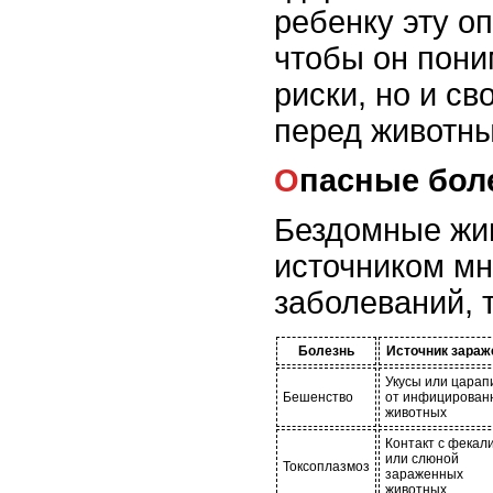
ребенку эту о
чтобы он пони
риски, но и св
перед животн
Опасные бол
Бездомные жи
источником м
заболеваний, т
Болезнь
Источник зараж
Укусы или цара
Бешенство
от инфицирован
животных
Контакт с фекал
или слюной
Токсоплазмоз
зараженных
животных