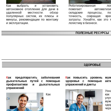
Как выбрать и установить
Роботизированная логи
автономное отопление для дачи в
помогает автоматизир
удаленной местности: обзор
складские процессы, п
популярных систем, их плюсы и
точность, сокращая вр
минусы, рекомендации по монтажу
затраты. Узнайте, как это 
и эксплуатации.
логистику в бизнесе.
ПОЛЕЗНЫЕ РЕСУРСЫ
ЗДОРОВЬЕ
Как предотвратить заболевания
Как повысить уровень мужского
дыхательных путей с помощью
здоровья с помощью акт
профилактики и дыхательных
упражнений и диеты
упражнений
Узн
Как
как
улу
муж
здо
чер