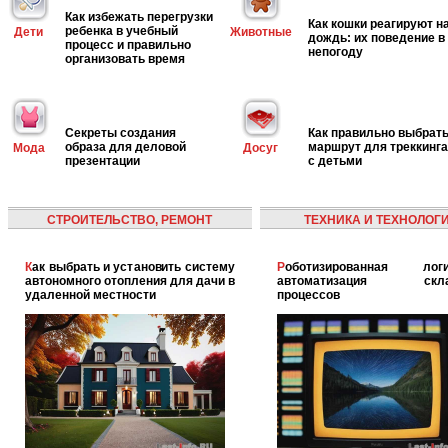
Как избежать перегрузки
Как кошки реагируют н
ребенка в учебный
Дети
Животные
дождь: их поведение в
процесс и правильно
непогоду
организовать время
Секреты создания
Как правильно выбрат
образа для деловой
маршрут для треккинга
Мода
Досуг
презентации
с детьми
СТРОИТЕЛЬСТВО, РЕМОНТ
ТЕХНИКА И ТЕХНОЛОГ
Как выбрать и установить систему
Роботизированная логистика:
автономного отопления для дачи в
автоматизация скла
удаленной местности
процессов