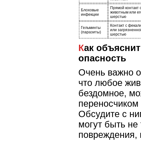
Прямой контакт 
Блоховые
животным или ег
инфекции
шерстью
Контакт с фекал
Гельминты
или загрязненно
(паразиты)
шерстью
Как объяснить ребенку
опасность
Очень важно о
что любое жив
бездомное, мо
переносчиком
Обсудите с ни
могут быть не
повреждения, 