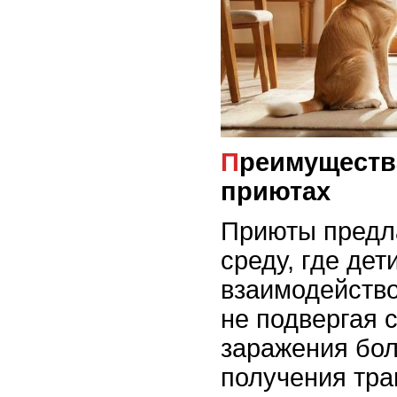
Преимущества помощи в
приютах
Приюты предл
среду, где дет
взаимодейство
не подвергая 
заражения бо
получения тра