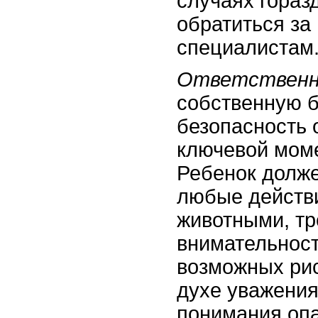
случаях гораз
обратиться за
специалистам
Ответствен
собственную б
безопасность 
ключевой моме
Ребенок долже
любые действи
животными, т
внимательност
возможных рис
духе уважения
понимания оп