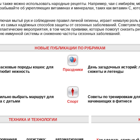
 также можно использовать народные рецепты. Например, чаи с имбирём, м
забывайте об укрепляющих витаминах и минералах, таких как витамин C, кот
включая мытьё рук и соблюдение правил личной гигиены, играет немалую роль 
 из самых надёжных способов защиты от сезонных заболеваний. Советуем пр
актические мероприятия, в том числе прививки, которые помогут снизить ри
нию иммунной системы и снижению частоты сезонных заболеваний.
НОВЫЕ ПУБЛИКАЦИИ ПО РУБРИКАМ
асковые породы кошек: для
День загадочных историй:
Праздники
 любит нежность
сюжеты и легенды
вильно выбрать маршрут для
Советы по тренировкам дл
га с детьми
начинающих в фитнесе
Спорт
ТЕХНИКА И ТЕХНОЛОГИИ