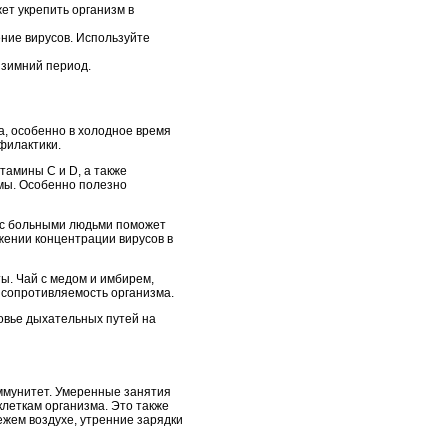
ет укрепить организм в
ние вирусов. Используйте
 зимний период.
а, особенно в холодное время
филактики.
амины C и D, а также
змы. Особенно полезно
а с больными людьми поможет
жении концентрации вирусов в
ы. Чай с медом и имбирем,
ь сопротивляемость организма.
овье дыхательных путей на
иммунитет. Умеренные занятия
клеткам организма. Это также
ежем воздухе, утренние зарядки