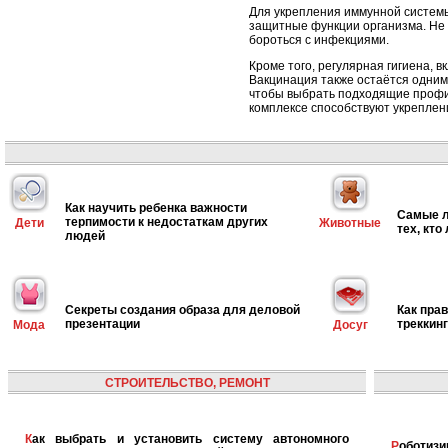
Для укрепления иммунной системы
защитные функции организма. Не 
бороться с инфекциями.
Кроме того, регулярная гигиена, 
Вакцинация также остаётся одним
чтобы выбрать подходящие профил
комплексе способствуют укрепле
Как научить ребенка важности
Самые л
терпимости к недостаткам других
Дети
Животные
тех, кто
людей
Секреты создания образа для деловой
Как пра
презентации
треккин
Мода
Досуг
СТРОИТЕЛЬСТВО, РЕМОНТ
Как выбрать и установить систему автономного
Роботизированная логистика: автоматизация