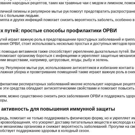
вание народных рецептов, таких как травяные чаи с медом и лимоном, помож
ичной гигиены и регулярное мытье рук помогут предотвратить распростране
кта с больными людьми.
риппа и других инфекций помогает снизить вероятность заболеть, особенно в
ых путей: простые способы профилактики ОРВИ
утей играет важную роль в предотвращении простудных заболеваний и грипп
жения ОРВИ, стоит использовать несколько простых и доступных методов про
помощью витаминов также способствует укреплению дыхательных путей. Вит
н, помогают организму бороться с инфекциями и укрепляют защитные механи
ими веществами, например, цитрусовые, ягоды, рыбу и зелень.
ену. Регулярное мытье рук, использование антисептиков и избегание контакт
Влажная уборка и проветривание помещений также играют важную роль в сни
филактики респираторных заболеваний многие используют народные рецепт
все эти средства обладают антисептическими свойствами и помогают повысит
иям, можно существенно снизить риск заболевания ОРВИ и поддержать здор
поры.
ая активность для повышения иммунной защиты
ередь, помогает не только поддерживать физическую форму, но и укрепляет 
кровообращения, что ускоряет доставку питательных веществ и кислорода к 
е механизмы организма и снижает вероятность заболеваний. Прогулки на св
особствует поддержанию здоровья в холодный сезон.