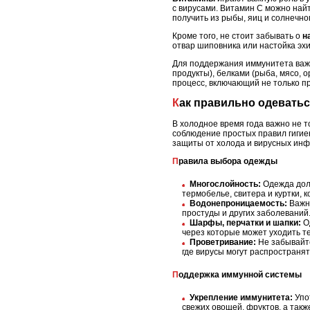
с вирусами. Витамин C можно найт
получить из рыбы, яиц и солнечног
Кроме того, не стоит забывать о
н
отвар шиповника или настойка эх
Для поддержания иммунитета важ
продукты), белками (рыба, мясо, 
процесс, включающий не только пр
Как правильно одевать
В холодное время года важно не 
соблюдение простых правил гигие
защиты от холода и вирусных инф
Правила выбора одежды
Многослойность:
Одежда долж
термобелье, свитера и куртки,
Водонепроницаемость:
Важно
простуды и других заболеваний
Шарфы, перчатки и шапки:
Од
через которые может уходить т
Проветривание:
Не забывайте
где вирусы могут распространят
Поддержка иммунной системы
Укрепление иммунитета:
Упо
свежих овощей, фруктов, а такж