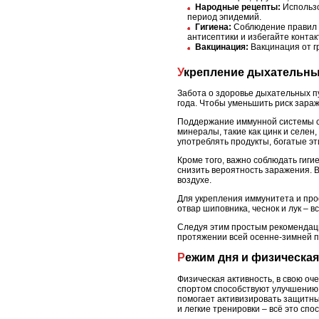
Народные рецепты:
Использо
период эпидемий.
Гигиена:
Соблюдение правил л
антисептики и избегайте конта
Вакцинация:
Вакцинация от г
Укрепление дыхательн
Забота о здоровье дыхательных п
года. Чтобы уменьшить риск зара
Поддержание иммунной системы с 
минералы, такие как цинк и селе
употреблять продукты, богатые эт
Кроме того, важно соблюдать гиги
снизить вероятность заражения. 
воздухе.
Для укрепления иммунитета и про
отвар шиповника, чеснок и лук – 
Следуя этим простым рекомендац
протяжении всей осенне-зимней 
Режим дня и физическ
Физическая активность, в свою оч
спортом способствуют улучшению 
помогает активизировать защитны
и легкие тренировки – всё это сп