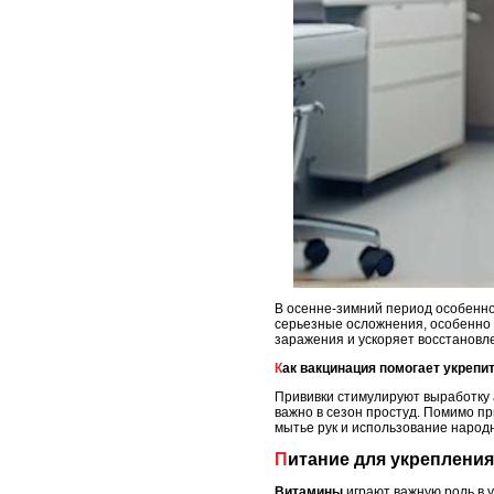
В осенне-зимний период особенно 
серьезные осложнения, особенно 
заражения и ускоряет восстановле
Как вакцинация помогает укрепи
Прививки стимулируют выработку 
важно в сезон простуд. Помимо пр
мытье рук и использование народ
Питание для укреплени
Витамины
играют важную роль в 