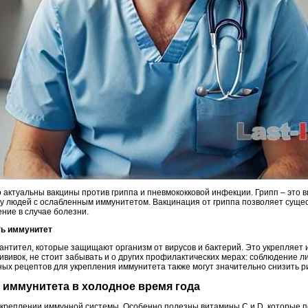
актуальны вакцины против гриппа и пневмококковой инфекции. Грипп – это в
у людей с ослабленным иммунитетом. Вакцинация от гриппа позволяет суще
ние в случае болезни.
ть иммунитет
антител, которые защищают организм от вирусов и бактерий. Это укрепляет 
ививок, не стоит забывать и о других профилактических мерах: соблюдение л
ных рецептов для укрепления иммунитета также могут значительно снизить р
я иммунитета в холодное время года
укреплении иммунной системы. Особенно полезны витамины C и D, которые п