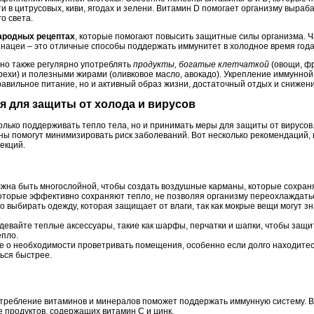
и в цитрусовых, киви, ягодах и зелени. Витамин D помогает организму выраб
о света.
ародных рецептах
, которые помогают повысить защитные силы организма. Ч
инацеи – это отличные способы поддержать иммунитет в холодное время года
но также регулярно употреблять
продукты, богатые клетчаткой
(овощи, ф
орехи) и полезными жирами (оливковое масло, авокадо). Укрепление иммунно
авильное питание, но и активный образ жизни, достаточный отдых и снижени
ся для защиты от холода и вирусов
только поддерживать тепло тела, но и принимать меры для защиты от вирусо
ны помогут минимизировать риск заболеваний. Вот несколько рекомендаций, 
екций.
на быть многослойной, чтобы создать воздушные карманы, которые сохраня
 которые эффективно сохраняют тепло, не позволяя организму переохлаждать
 выбирать одежду, которая защищает от влаги, так как мокрые вещи могут з
.
евайте теплые аксессуары, такие как шарфы, перчатки и шапки, чтобы защит
епло.
 о необходимости проветривать помещения, особенно если долго находитес
ься быстрее.
требление витаминов и минералов поможет поддержать иммунную систему. В
е продуктов, содержащих витамин C и цинк.