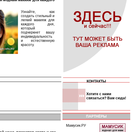
Узнайте, как
создать стильный и
легкий макияж для
каждого дня,
который
подчеркнет вашу
индивидуальность
и естественную
красоту.
КОНТАКТЫ
Хотите с нами
связаться? Вам сюда!
ПАРТНЁРЫ
Мамусик.РУ