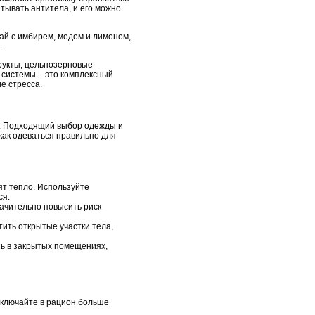
атывать антитела, и его можно
ай с имбирем, медом и лимоном,
.
рукты, цельнозерновые
й системы – это комплексный
е стресса.
в. Подходящий выбор одежды и
как одеваться правильно для
т тепло. Используйте
ся.
начительно повысить риск
ить открытые участки тела,
ь в закрытых помещениях,
ключайте в рацион больше