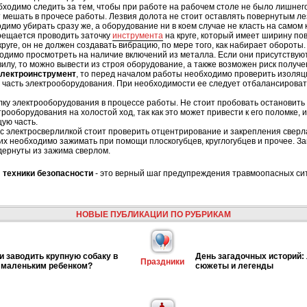
ходимо следить за тем, чтобы при работе на рабочем столе не было лишнего
 мешать в прочесе работы. Лезвия долота не стоит оставлять повернутым лез
димо убирать сразу же, а оборудование ни в коем случае не класть на самом 
рещается проводить заточку
инструмента
на круге, который имеет ширину по
руге, он не должен создавать вибрацию, по мере того, как набирает обороты.
одимо просмотреть на наличие включений из металла. Если они присутствуют
илу, то можно вывести из строя оборудование, а также возможен риск получ
лектроинструмент
, то перед началом работы необходимо проверить изоляц
часть электрооборудования. При необходимости ее следует отбалансировать
ку электрооборудования в процессе работы. Не стоит пробовать остановить 
рооборудования на холостой ход, так как это может привести к его поломке,
ую часть.
у с электросверлилкой стоит проверить отцентрирование и закрепления сверл
 их необходимо зажимать при помощи плоскогубцев, круглогубцев и прочее. 
дернуты из зажима сверлом.
 техники безопасности
- это верный шаг предупреждения травмоопасных сит
НОВЫЕ ПУБЛИКАЦИИ ПО РУБРИКАМ
и заводить крупную собаку в
День загадочных историй:
Праздники
 маленьким ребенком?
сюжеты и легенды