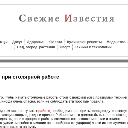
омцы
Досуг
Здоровье
Красота
Кулинария, рецепты
Мода, стиль
Сад, огород, растения
Спорт
Техника и технологии
и при столярной работе
го, чтобы начать столярные работы стоит ознакомиться с правилами техник
 иногда очень опасна, если не соблюдать эти простые правила.
д тем как приступить к
работе
, необходимо проверить спецодежду: застегнут
исающие концы одежды и прочее. Рабочее место должно быть хорошо освещ
одевать, если в процессе работы возможно возникновение пыли и опилок.
т уделить особое внимание основной( она же ударная) части используемого
лотно надета на ручку.