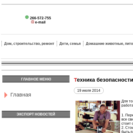
266-572-755
e-mail
Дом, строительство, ремонт
Дети, семья
Домашние животные, пит
Техника безопасност
ГЛАВНОЕ МЕНЮ
19 июля 2014
Главная
Для то
работа
ЭКСПОРТ НОВОСТЕЙ
Пере
все св
стоит 
Стои
быть п