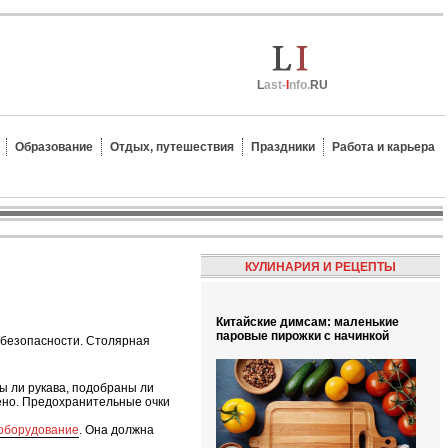
L
ast-
I
nfo.
RU
Образование
Отдых, путешествия
Праздники
Работа и карьера
КУЛИНАРИЯ И РЕЦЕПТЫ
Китайские димсам: маленькие
паровые пирожки с начинкой
и безопасности. Столярная
ы ли рукава, подобраны ли
ено. Предохранительные очки
оборудование
. Она должна