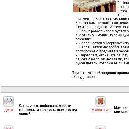
Необ
начнет
необхо
Зап
в момент работы на точильном к
Строгальные заготовки необх
Если не последовать этому прав
Если в работе используется
э
обратить внимание на режущую 
закрепить.
Запрещается выдергивать вил
Запрещается настройка элект
постороннего предмета в режущ
Перед тем, как начать работ
работа с мелкими деталями, то
рукой детали, которые были вы
Помните: что
соблюдение правил
оборудования.
Как научить ребенка важности
Можно л
терпимости к недостаткам других
Дети
Животные
семью с
людей