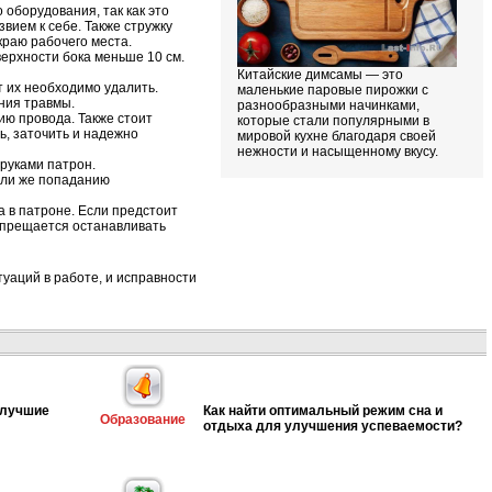
 оборудования, так как это
вием к себе. Также стружку
краю рабочего места.
верхности бока меньше 10 см.
Китайские димсамы — это
 их необходимо удалить.
маленькие паровые пирожки с
ения травмы.
разнообразными начинками,
ию провода. Также стоит
которые стали популярными в
, заточить и надежно
мировой кухне благодаря своей
нежности и насыщенному вкусу.
руками патрон.
 или же попаданию
а в патроне. Если предстоит
Запрещается останавливать
уаций в работе, и исправности
 лучшие
Как найти оптимальный режим сна и
Образование
отдыха для улучшения успеваемости?