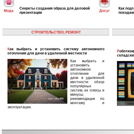
Секреты создания образа для деловой
Как под
Мода
Досуг
презентации
походам
СТРОИТЕЛЬСТВО, РЕМОНТ
Как выбрать и установить систему автономного
Роботизированная логистика: автоматизация
отопления для дачи в удаленной местности
складски
Как выбрать и
установить
автономное
отопление для
дачи в удаленной
местности: обзор
популярных
систем, их плюсы и
минусы,
рекомендации по
монтажу и
эксплуатации.