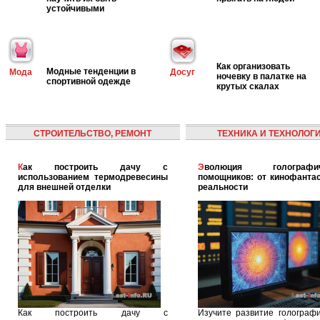
устойчивыми
Как организовать
Модные тенденции в
Мода
Досуг
ночевку в палатке на
спортивной одежде
крутых скалах
СТРОИТЕЛЬСТВО, РЕМОНТ
ТЕХНИКА И ТЕХНОЛОГ
Как построить дачу с
Эволюция голографических
использованием термодревесины
помощников: от кинофантас
для внешней отделки
реальности
Как построить дачу с
Изучите развитие голографи