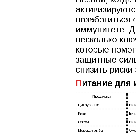
активизируютс
позаботиться 
иммунитете. Д
несколько клю
которые помог
защитные сил
снизить риски
Питание для
Продукты
Цитрусовые
Вит
Киви
Вит
Орехи
Вит
Морская рыба
Оме