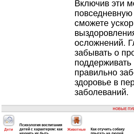
Включив эти м
повседневную 
сможете ускор
выздоровления
осложнений. Г
забывать о пр
поддерживать 
правильно заб
здоровье в пе
заболеваний.
НОВЫЕ ПУ
Психология воспитания
детей с характером: как
Как отучить собаку
Дети
Животные
научить их быть
прыгать на людей