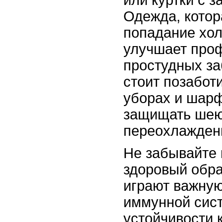
или куртки с з
Одежда, котор
попадание хол
улучшает про
простудных за
стоит позабот
уборах и шарф
защищать шею 
переохлажден
Не забывайте 
здоровый обра
играют важную
иммунной сис
устойчивости 