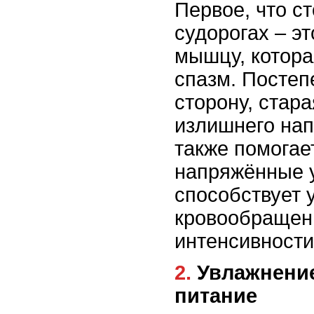
Первое, что ст
судорогах – эт
мышцу, котор
спазм. Постеп
сторону, стара
излишнего на
также помогае
напряжённые у
способствует
кровообращен
интенсивности
2. Увлажнение и правильное
питание