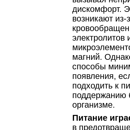
дискомфорт. Э
возникают из-
кровообращени
электролитов 
микроэлементо
магний. Однак
способы миним
появления, ес
подходить к п
поддержанию 
организме.
Питание игра
в предотвраще