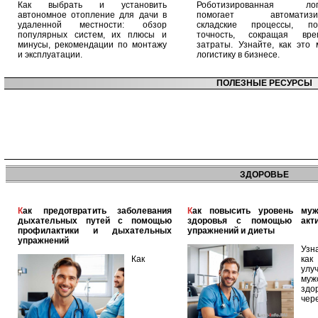
Как выбрать и установить
Роботизированная логи
автономное отопление для дачи в
помогает автоматизир
удаленной местности: обзор
складские процессы, п
популярных систем, их плюсы и
точность, сокращая вр
минусы, рекомендации по монтажу
затраты. Узнайте, как это 
и эксплуатации.
логистику в бизнесе.
ПОЛЕЗНЫЕ РЕСУРСЫ
ЗДОРОВЬЕ
Как предотвратить заболевания
Как повысить уровень мужского
дыхательных путей с помощью
здоровья с помощью акт
профилактики и дыхательных
упражнений и диеты
упражнений
Узн
Как
как
улу
муж
здо
чер