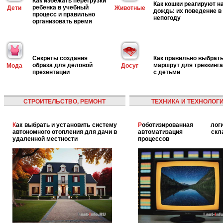
Как избежать перегрузки
Как кошки реагируют н
ребенка в учебный
Дети
Животные
дождь: их поведение в
процесс и правильно
непогоду
организовать время
Секреты создания
Как правильно выбрат
образа для деловой
маршрут для треккинга
Мода
Досуг
презентации
с детьми
СТРОИТЕЛЬСТВО, РЕМОНТ
ТЕХНИКА И ТЕХНОЛОГ
Как выбрать и установить систему
Роботизированная логистика:
автономного отопления для дачи в
автоматизация скла
удаленной местности
процессов