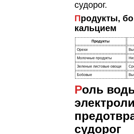
судорог.
Продукты, богатые магнием и
кальцием
Продукты
Орехи
Вы
Молочные продукты
Ни
Зеленые листовые овощи
Ср
Бобовые
Вы
Роль воды и
электроли
предотвр
судорог