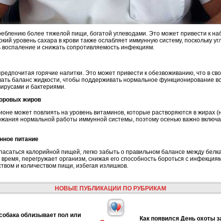
реблению более тяжелой пищи, богатой углеводами. Это может привести к на
кий уровень сахара в крови также ослабляет иммунную систему, поскольку у
 воспаление и снижать сопротивляемость инфекциям.
редпочитая горячие напитки. Это может привести к обезвоживанию, что в с
ать баланс жидкости, чтобы поддерживать нормальное функционирование вс
вирусами и бактериями.
здоровых жиров
оне может повлиять на уровень витаминов, которые растворяются в жирах (н
ания нормальной работы иммунной системы, поэтому осенью важно включать
анное питание
пасаться калорийной пищей, легко забыть о правильном балансе между белка
 время, перегружает организм, снижая его способность бороться с инфекция
ством и количеством пищи, избегая излишков.
НОВЫЕ ПУБЛИКАЦИИ ПО РУБРИКАМ
собака облизывает пол или
Как появился День охоты з