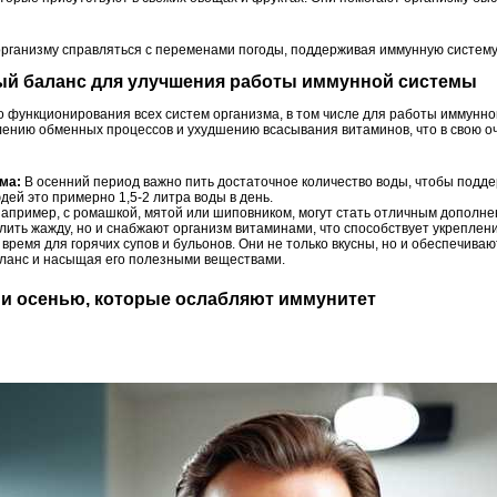
организму справляться с переменами погоды, поддерживая иммунную систему
ный баланс для улучшения работы иммунной системы
 функционирования всех систем организма, в том числе для работы иммунно
лению обменных процессов и ухудшению всасывания витаминов, что в свою 
ма:
В осенний период важно пить достаточное количество воды, чтобы подд
ей это примерно 1,5-2 литра воды в день.
апример, с ромашкой, мятой или шиповником, могут стать отличным дополне
олить жажду, но и снабжают организм витаминами, что способствует укрепле
 время для горячих супов и бульонов. Они не только вкусны, но и обеспечив
аланс и насыщая его полезными веществами.
ии осенью, которые ослабляют иммунитет