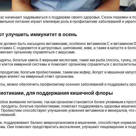
нас начинают задумываться о поддержке своего здоровья. Сезон перемен и п
авильное питание играет ключевую роль в профилактике заболеваний и укреп
ют улучшить иммунитет в осень
ие должно быть насыщено витаминами, особенно витамином C и витамином D
тамин C содержится в цитрусовых, шиповнике, киви, а также в капусте и болг
омогают организму справляться с вирусами.
дукты, богатые омега-3 жирными кислотами, такие как рыба (лосось, тунец, се
клеток иммунной системы и помогают организму справляться с воспалител
продуктам, богатым пробиотиками, таким как кефир, йогурт и квашеная капу
мую влияет на иммунный ответ организма.
кты, можно обеспечить профилактику осенних заболеваний и поддержать орга
обиотиками, для поддержания кишечной флоры
собое внимание питанию, так как организм становится более уязвимым к про
продукты, богатые пробиотиками, помогает поддерживать здоровье кишечно
 Пробиотики способствуют улучшению усвоения витаминов и минералов, что 
олеваний.
, поддерживают баланс микроорганизмов в кишечнике, способствуя нормал
зма. Они помогают предотвратить воспаления, улучшают пищеварение и по