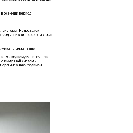
 в осенний период.
й системы. Недостаток
очередь снижает эффективность
ерживать гидратацию
нием к водному балансу. Эти
нию иммунной системы.
ают организм необходимой