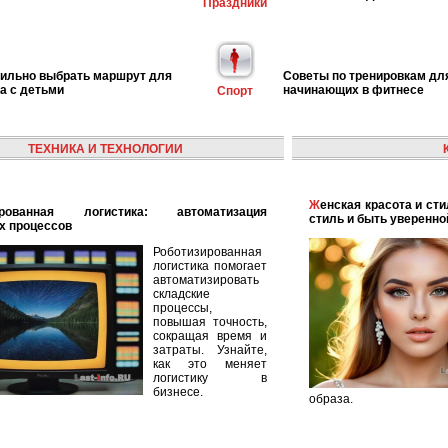
Праздники
вильно выбрать маршрут для
Советы по тренировкам дл
га с детьми
начинающих в фитнесе
Спорт
ТЕХНИКА И ТЕХНОЛОГИИ
Женская красота и стиль: как найти свой уникальный
стиль и быть уверенно
х процессов
Роботизированная
логистика помогает
автоматизировать
складские
процессы,
повышая точность,
сокращая время и
затраты. Узнайте,
как это меняет
логистику в
бизнесе.
образа.