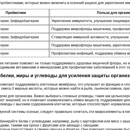
х пробиотиками, которые можно включить в осенний рацион для укрепления и
Пробиотики
Польза для орган
терии, бифидобактерии
Укрепление иммунитета, улучшение пищевар
терии
Поддержка микрофлоры кишечника, профилак
терии, бифидобактерии
Стимуляция иммунной активности, улучшение
терии
Поддержка микрофлоры кишечника, укреплен
терии
Профилактика инфекций, поддержка обмена в
нее питание поможет не только поддерживать здоровье кишечной флоры, но 
ходимыми витаминами и минералами для профилактики заболеваний в этот се
ь белки, жиры и углеводы для усиления защиты органи
омогают поддерживать клеточные мембраны, что улучшает их функцию и спо
 омега-3 жирные кислоты, которые можно найти в рыбе, льняном семени, оре
ргии для организма. Важно выбирать сложные углеводы, такие как цельнозер
ют энергией, но и помогают нормализовать обмен веществ, поддерживая уров
леводы с высоким содержанием клетчатки, которые способствуют нормализа
унной системы осенью, следует правильно сочетать эти макроэлементы в пи
бинируйте белки с углеводами, например, рыбу с картофелем или мясо с каш
дами, такими как орехи с фруктами или авокадо с овощами.
оторые присутствуют в свежих овощах и фруктах. Они помогают организму бы