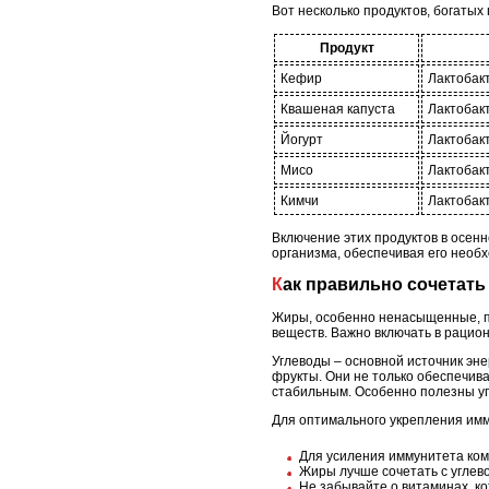
Вот несколько продуктов, богаты
Продукт
Кефир
Лактобак
Квашеная капуста
Лактобак
Йогурт
Лактобак
Мисо
Лактобак
Кимчи
Лактобак
Включение этих продуктов в осен
организма, обеспечивая его необ
Как правильно сочетат
Жиры, особенно ненасыщенные, п
веществ. Важно включать в рацион
Углеводы – основной источник эне
фрукты. Они не только обеспечива
стабильным. Особенно полезны уг
Для оптимального укрепления имм
Для усиления иммунитета ком
Жиры лучше сочетать с углево
Не забывайте о витаминах, к