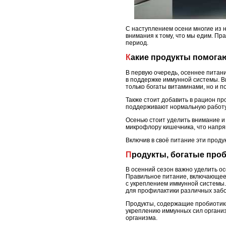
С наступлением осени многие из 
внимания к тому, что мы едим. Пр
период.
Какие продукты помога
В первую очередь, осеннее питан
в поддержке иммунной системы. Ви
только богаты витаминами, но и п
Также стоит добавить в рацион про
поддерживают нормальную работу 
Осенью стоит уделить внимание и 
микрофлору кишечника, что напря
Включив в своё питание эти проду
Продукты, богатые пр
В осенний сезон важно уделить о
Правильное питание, включающее 
с укреплением иммунной системы.
для профилактики различных заб
Продукты, содержащие пробиотики
укреплению иммунных сил органи
организма.