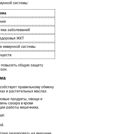
ммунной системы:
изма
ения
тика заболеваний
 здоровья ЖКТ
ие иммунной системы
еществ
и повысить общую защиту
зон.
зма
собствует правильному обмену
хах и растительных маслах.
новые продукты, овощи и
ень сахара в крови
ции работы кишечника.
ще:
ей.
стрее реагировать на внешние