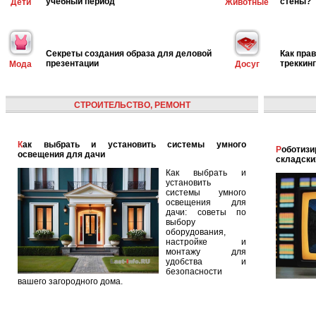
учебный период
стены?
Дети
Животные
Секреты создания образа для деловой
Как пра
презентации
треккин
Мода
Досуг
СТРОИТЕЛЬСТВО, РЕМОНТ
Как выбрать и установить системы умного
Роботизированная логистика: автоматизация
освещения для дачи
складски
Как выбрать и
установить
системы умного
освещения для
дачи: советы по
выбору
оборудования,
настройке и
монтажу для
удобства и
безопасности
вашего загородного дома.