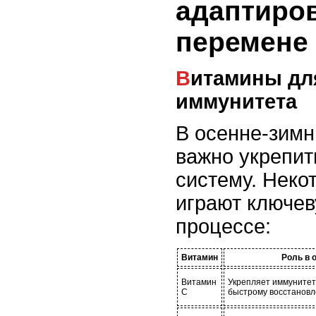
адаптиров
перемене
Витамины для укрепления
иммунитета
В осенне-зимн
важно укрепи
систему. Неко
играют ключев
процессе:
Витамин
Роль в 
Витамин
Укрепляет иммунитет
C
быстрому восстановл