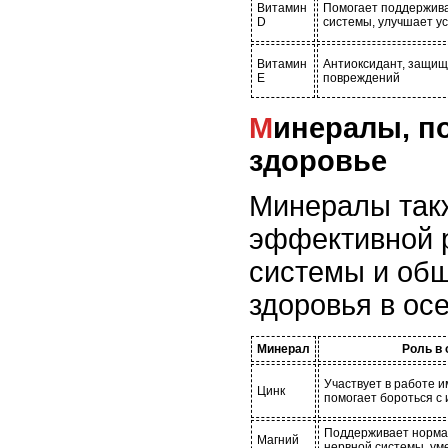
Витамин
Помогает поддержива
D
системы, улучшает у
Витамин
Антиоксидант, защищ
E
повреждений
Минералы, поддерживающие
здоровье
Минералы так
эффективной 
системы и общ
здоровья в ос
Минерал
Роль в 
Участвует в работе 
Цинк
помогает бороться с
Поддерживает норма
Магний
нервной системы, ум