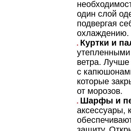
необходимост
один слой од
подвергая се
охлаждению.
Куртки и па
утепленными
ветра. Лучше
с капюшонами
которые зак
от морозов.
Шарфы и пе
аксессуары, 
обеспечиваю
защиту. Откр