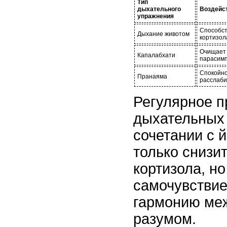
Тип
дыхательного
Воздейст
упражнения
Способст
Дыхание животом
кортизол
Очищает 
Капалабхати
парасимп
Спокойно
Пранаяма
расслаби
Регулярное 
дыхательных
сочетании с й
только снизи
кортизола, н
самочувствие
гармонию ме
разумом.