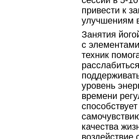
привести к з
улучшениям в
Занятия його
с элементам
техник помог
расслабиться
поддерживат
уровень энер
времени регу
способствуе
самочувстви
качества жиз
воздействие 