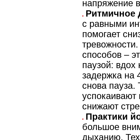
напряжение в
Ритмичное 
с равными и
помогает сни
тревожности.
способов – э
паузой: вдох 
задержка на 4
снова пауза.
успокаивают 
снижают стре
Практики йо
большое вни
дыханию. Те