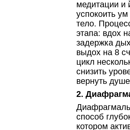
медитации и 
успокоить ум
тело. Процес
этапа: вдох н
задержка дых
выдох на 8 с
цикл несколь
снизить уров
вернуть душе
2. Диафрагм
Диафрагмаль
способ глубо
котором акти