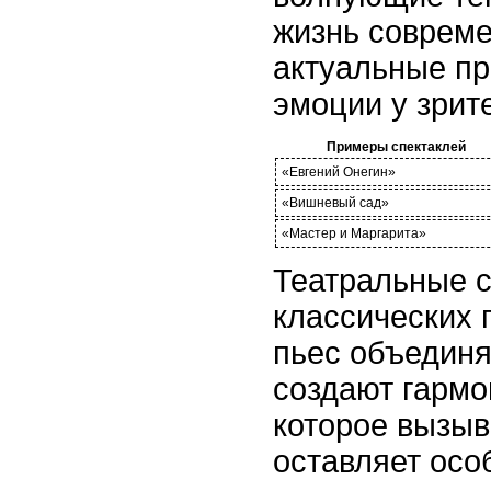
жизнь совреме
актуальные п
эмоции у зрит
Примеры спектаклей
«Евгений Онегин»
«Вишневый сад»
«Мастер и Маргарита»
Театральные с
классических 
пьес объединя
создают гармо
которое вызыв
оставляет осо