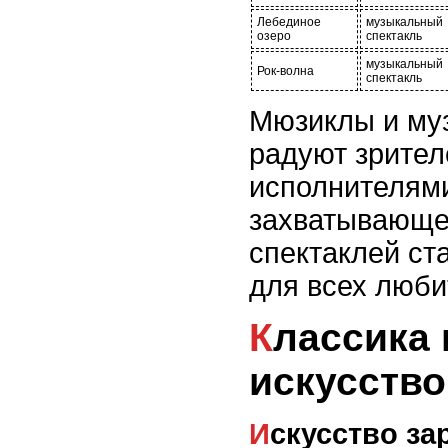
Лебединое
музыкальный
озеро
спектакль
музыкальный
Рок-волна
спектакль
Мюзиклы и му
радуют зрите
исполнителям
захватывающе
спектаклей ст
для всех люби
Классика и современное
искусство
Искусство з