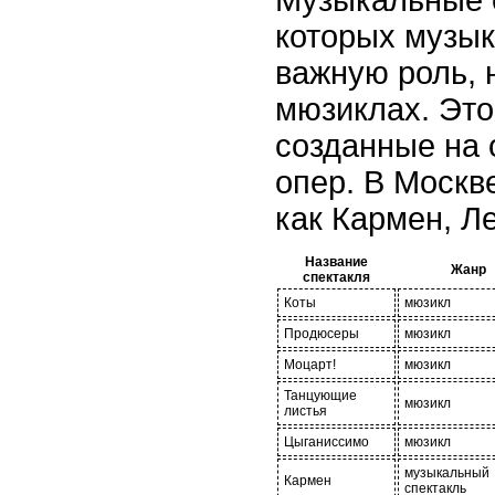
Музыкальные с
которых музык
важную роль, н
мюзиклах. Это
созданные на 
опер. В Москв
как Кармен, Л
Название
Жанр
спектакля
Коты
мюзикл
Продюсеры
мюзикл
Моцарт!
мюзикл
Танцующие
мюзикл
листья
Цыганиссимо
мюзикл
музыкальный
Кармен
спектакль