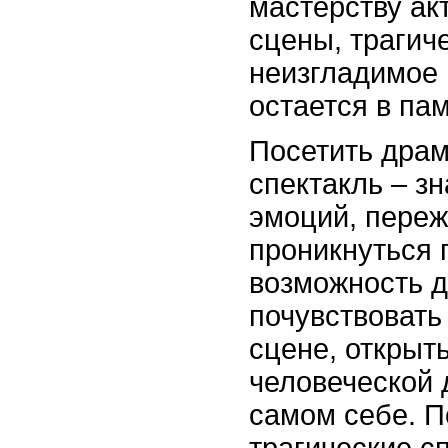
мастерству ак
сцены, трагич
неизгладимое 
остается в пам
Посетить драм
спектакль – з
эмоций, переж
проникнуться
возможность д
почувствовать
сцене, открыт
человеческой 
самом себе. П
трагические с