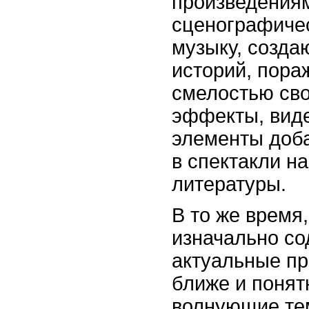
произведениям
сценографиче
музыку, созда
историй, пора
смелостью сво
эффекты, вид
элементы доба
в спектакли н
литературы.
В то же время
изначально со
актуальные пр
ближе и понят
волнующие те