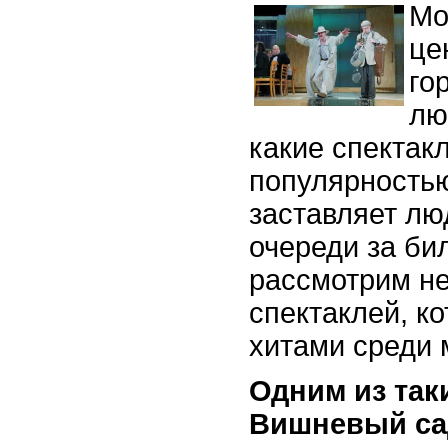
Мо
це
го
лю
какие спектак
популярностью
заставляет лю
очереди за би
рассмотрим н
спектаклей, к
хитами среди 
Одним из так
Вишневый са