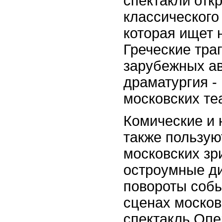
спектакли отк
классического 
которая ищет 
Греческие тра
зарубежных ав
драматургия -
московских те
Комические и 
также пользую
московских зр
остроумные д
повороты собы
сценах москов
спектакль Опе