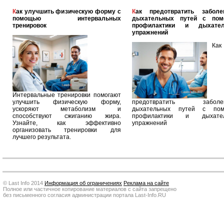
Как улучшить физическую форму с
Как предотвратить заболевания
помощью интервальных
дыхательных путей с по
тренировок
профилактики и дыхател
упражнений
Как
Интервальные тренировки помогают
улучшить физическую форму,
предотвратить заболев
ускоряют метаболизм и
дыхательных путей с по
способствуют сжиганию жира.
профилактики и дыхател
Узнайте, как эффективно
упражнений
организовать тренировки для
лучшего результата.
© Last Info 2014
Информация об ограничениях
Реклама на сайте
Полное или частичное копирование материалов с сайта запрещено
без письменного согласия администрации портала Last-Info.RU