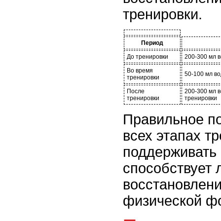
тренировки.
Период
До тренировки
200-300 мл в
Во время
50-100 мл в
тренировки
После
200-300 мл 
тренировки
тренировки
Правильное п
всех этапах т
поддерживать 
способствует
восстановлен
физической ф