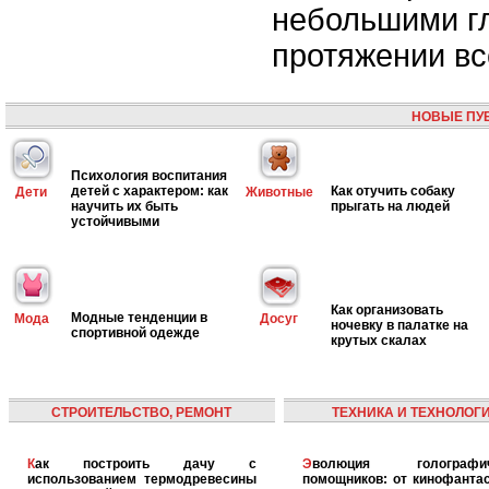
небольшими г
протяжении вс
НОВЫЕ ПУ
Психология воспитания
детей с характером: как
Как отучить собаку
Дети
Животные
научить их быть
прыгать на людей
устойчивыми
Как организовать
Модные тенденции в
Мода
Досуг
ночевку в палатке на
спортивной одежде
крутых скалах
СТРОИТЕЛЬСТВО, РЕМОНТ
ТЕХНИКА И ТЕХНОЛОГ
Как построить дачу с
Эволюция голографических
использованием термодревесины
помощников: от кинофантас