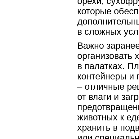
орехи, сухофр
которые обесп
дополнительны
в сложных усл
Важно заранее
организовать 
в палатках. П
контейнеры и 
– отличные р
от влаги и заг
предотвращен
животных к ед
хранить в под
или специаль