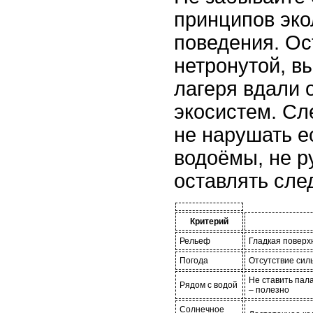
принципов эко
поведения. Ос
нетронутой, в
лагеря вдали 
экосистем. Сл
не нарушать е
водоёмы, не р
оставлять сле
Критерий
Рельеф
Гладкая поверх
Погода
Отсутствие сил
Не ставить пал
Рядом с водой
– полезно
Солнечное