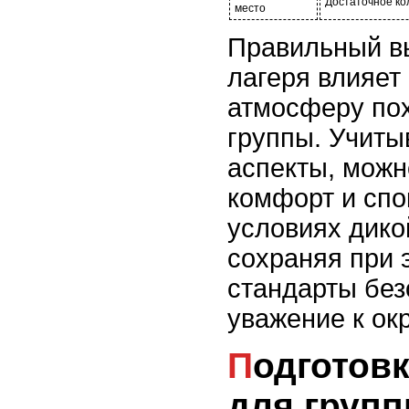
Достаточное ко
место
Правильный в
лагеря влияет
атмосферу пох
группы. Учиты
аспекты, можн
комфорт и спо
условиях дико
сохраняя при 
стандарты без
уважение к ок
Подготовка снаряжения
для групп