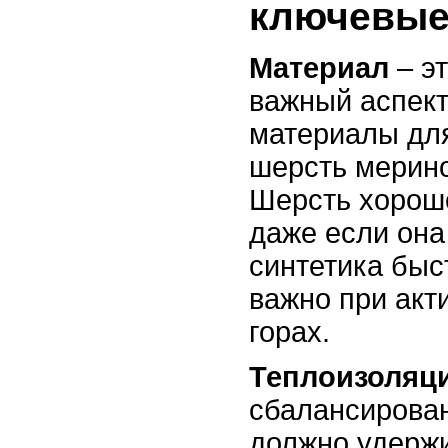
ключевые
Материал
– э
важный аспек
материалы для
шерсть мерино
Шерсть хорошо
даже если она
синтетика быст
важно при акт
горах.
Теплоизоляц
сбалансирова
должно удержи