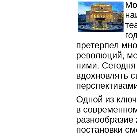
Мо
на
те
го
претерпел мн
революций, ме
ними. Сегодня
вдохновлять 
перспективами
Одной из клю
в современном
разнообразие
постановки см