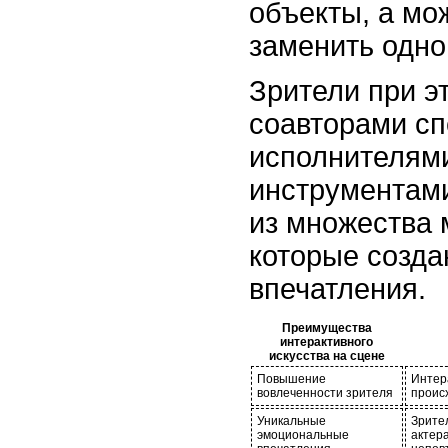
объекты, а мо
заменить одно
Зрители при э
соавторами спе
исполнителям
инструментами
из множества 
которые созда
впечатления.
Преимущества
интерактивного
искусства на сцене
Повышение
Интер
вовлеченности зрителя
происх
Уникальные
Зрите
эмоциональные
актер