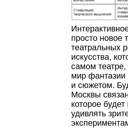
впечатления
непов
Интер
Стимуляция
стиму
творческого мышления
взаим
Интерактивное 
просто новое 
театральных 
искусства, ко
самом театре,
мир фантазии 
и сюжетом. Б
Москвы связан
которое будет
удивлять зри
эксперимента