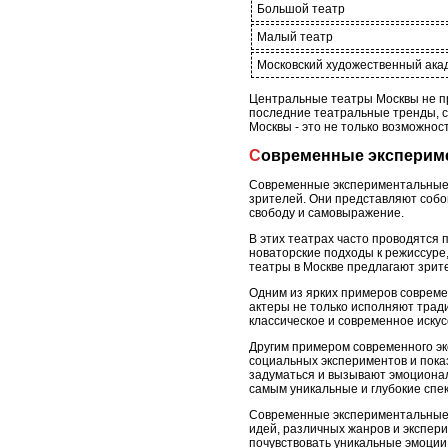
Большой театр
Малый театр
Московский художественный акад
Центральные театры Москвы не про
последние театральные тренды, 
Москвы - это не только возможнос
Современные экспери
Современные экспериментальные т
зрителей. Они представляют собой
свободу и самовыражение.
В этих театрах часто проводятся 
новаторские подходы к режиссуре
театры в Москве предлагают зрит
Одним из ярких примеров совреме
актеры не только исполняют трад
классическое и современное иску
Другим примером современного эк
социальных экспериментов и пока
задуматься и вызывают эмоциональ
самым уникальные и глубокие спек
Современные экспериментальные 
идей, различных жанров и экспери
почувствовать уникальные эмоции