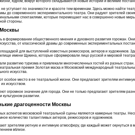
изни, ядром, вокруг которого складываются новые истории и великие постан
не уступает по значимости и красоте тем временам. Здесь можно найти теа
рамы до современного экспериментального театра. Они радуют зрителей сво
гинальными спектаклями, которые перемещают нас в совершенно новые миры
ной стороны.
и Москвы
ь в формировании общественного мнения и духовного развития горожан. Он
скусства, от классической драмы до современных экспериментальных постан
площадкой для выступлений известных режиссеров, актеров и художников. Зд
чилище имени Щукина, которые сформировали лицо русской и мировой театра
али развитию туризма и привлекали многочисленных гостей из разных стран
 театральная премия Золотая маска и Московский международный театральны
ного искусства.
т особое место в ее театральной жизни. Они предлагают зрителям интимну
 их искусством.
еют огромное значение для города. Они не только предлагают зрителям разн
 и культурном развитии.
енькие драгоценности Москвы
ых аспектов московской театральной сцены являются камерные театры. Нес
мное количество талантливых актеров, режиссеров и художников.
ют зрителям уютную и интимную атмосферу, где каждый может окунуться в ми
лением вблизи.