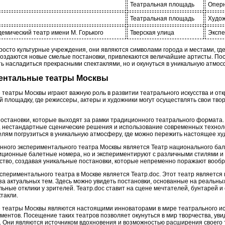
Театральная площадь
Оперн
Театральная площадь
Худож
емический театр имени М. Горького
Тверская улица
Экспе
сто культурные учреждения, они являются символами города и местами, где 
создаются новые смелые постановки, привлекаются величайшие артисты. По
ть насладиться прекрасными спектаклями, но и окунуться в уникальную атмос
ментальные театры Москвы
еатры Москвы играют важную роль в развитии театрального искусства и от
 площадку, где режиссеры, актеры и художники могут осуществлять свои тво
постановки, которые выходят за рамки традиционного театрального формата.
, нестандартные сценические решения и использование современных техно
елям погрузиться в уникальную атмосферу, где можно пережить настоящее х
нного экспериментального театра Москвы является Театр национального бал
иционные балетные номера, но и экспериментируют с различными стилями 
сство, создавая уникальные постановки, которые непременно поражают вооб
спериментального театра в Москве является Театр.doc. Этот театр являетс
за актуальных тем. Здесь можно увидеть постановки, основанные на реальны
ные отклики у зрителей. Театр.doc ставит на сцене мечтателей, бунтарей и
такли.
театры Москвы являются настоящими инноваторами в мире театрального иск
ментов. Посещение таких театров позволяет окунуться в мир творчества, ув
. Они являются источником вдохновения и возможностью расширения своего т