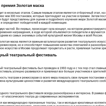
я премия Золотая маска
ит в несколько этапов. Самым первым этапом является отборочный этап, на
ее чем 300 постановок, которые претендуют на участие в премии. Затем посл
 будут представлены для оценки и подробного изучения жюри Золотой маски.
 и определяет победителей в каждой номинации.
двух частей. Во-первых, происходит гала-концерт, на котором демонстрирую
церемония награждения, в ходе которой объявляются победители и вручаются
одним из самых значимых событий культурной жизни Москвы и всей России.
олотая маска является важным катализатором развития театрального искусст
 режиссеров, но и способствует повышению качества спектаклей и разнообра
ое искусство в Москве продолжает процветать и расти, привлекая тысячи зри
дный театральный фестиваль
 театральный фестиваль был проведен в 1993 году и с тех пор стал главны
естиваль успешно развивался и привлекал все больше участников и зрителей
ость театрам и режиссерам со всего мира показать свои лучшие постановки 
ена культурными ценностями и развития международного театрального сооб
дного театрального фестиваля всегда разнообразна и интересна. В рамках 
 от классического театра до современных экспериментов.
я как международно признанные театры, так и молодые креативные коллект