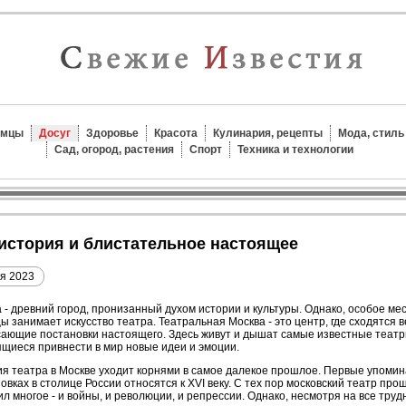
омцы
Досуг
Здоровье
Красота
Кулинария, рецепты
Мода, стиль
Сад, огород, растения
Спорт
Техника и технологии
 история и блистательное настоящее
я 2023
 - древний город, пронизанный духом истории и культуры. Однако, особое мес
ы занимает искусство театра. Театральная Москва - это центр, где сходятся
ающие постановки настоящего. Здесь живут и дышат самые известные театр
щиеся привнести в мир новые идеи и эмоции.
я театра в Москве уходит корнями в самое далекое прошлое. Первые упоми
овках в столице России относятся к XVI веку. С тех пор московский театр про
л многое - и войны, и революции, и репрессии. Однако, несмотря на все трудн