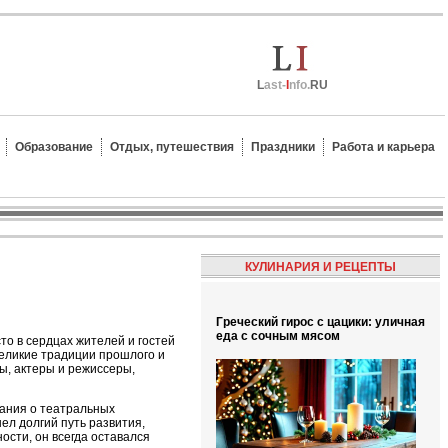
L
ast-
I
nfo.
RU
Образование
Отдых, путешествия
Праздники
Работа и карьера
КУЛИНАРИЯ И РЕЦЕПТЫ
Греческий гирос с цацики: уличная
еда с сочным мясом
то в сердцах жителей и гостей
 великие традиции прошлого и
ы, актеры и режиссеры,
нания о театральных
шел долгий путь развития,
ости, он всегда оставался