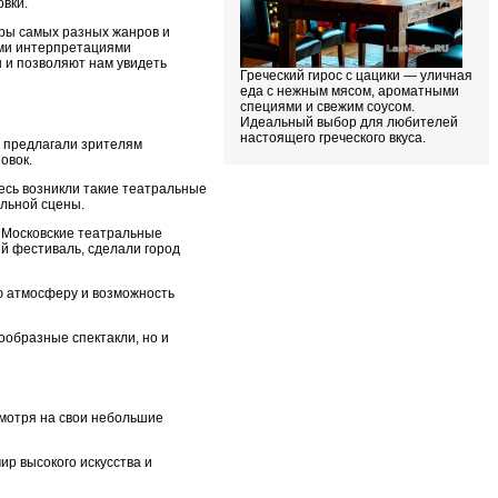
овки.
тры самых разных жанров и
ими интерпретациями
 и позволяют нам увидеть
Греческий гирос с цацики — уличная
еда с нежным мясом, ароматными
специями и свежим соусом.
Идеальный выбор для любителей
настоящего греческого вкуса.
и предлагали зрителям
овок.
есь возникли такие театральные
льной сцены.
. Московские театральные
й фестиваль, сделали город
ю атмосферу и возможность
ообразные спектакли, но и
мотря на свои небольшие
р высокого искусства и