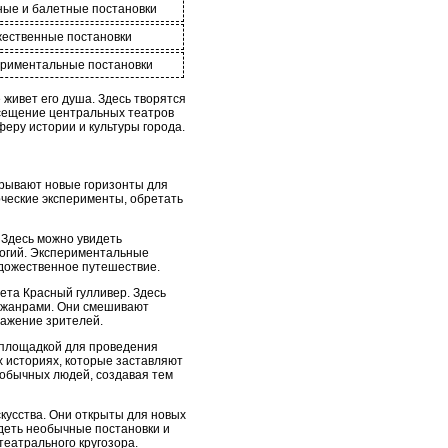
ые и балетные постановки
ественные постановки
риментальные постановки
живет его душа. Здесь творятся
сещение центральных театров
феру истории и культуры города.
крывают новые горизонты для
рческие эксперименты, обретать
 Здесь можно увидеть
логий. Экспериментальные
удожественное путешествие.
ета Красный гулливер. Здесь
и жанрами. Они смешивают
ражение зрителей.
я площадкой для проведения
х историях, которые заставляют
 обычных людей, создавая тем
усства. Они открыты для новых
идеть необычные постановки и
еатрального кругозора.