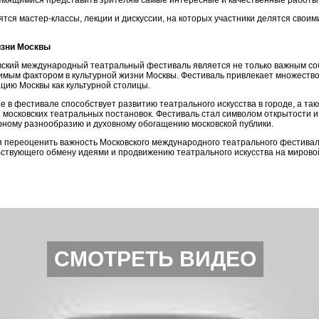
ремящимися представить зрителям самые интересные и качественные работы
тся мастер-классы, лекции и дискуссии, на которых участники делятся свои
изни Москвы
ский международный театральный фестиваль является не только важным соб
имым фактором в культурной жизни Москвы. Фестиваль привлекает множество
цию Москвы как культурной столицы.
е в фестивале способствует развитию театрального искусства в городе, а та
 московских театральных постановок. Фестиваль стал символом открытости и
рному разнообразию и духовному обогащению московской публики.
 переоценить важность Московского международного театрального фестиваля
ствующего обмену идеями и продвижению театрального искусства на мирово
СМОТРЕТЬ ВИДЕО