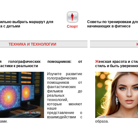
вильно выбрать маршрут для
Советы по тренировкам дл
га с детьми
начинающих в фитнесе
Спорт
ТЕХНИКА И ТЕХНОЛОГИИ
Женская красота и стиль: как найти свой уникальный
астики к реальности
стиль и быть уверенно
Изучите развитие
голографических
помощников от
фантастических
фильмов до
реальных
технологий,
которые меняют
наше
представление о
взаимодействии с
ами.
образа.