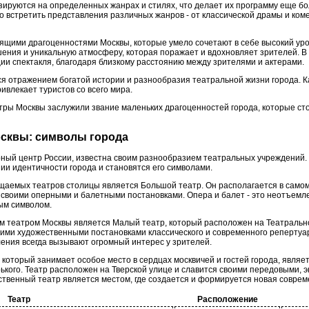
ируются на определенных жанрах и стилях, что делает их программу еще б
о встретить представления различных жанров - от классической драмы и ком
щими драгоценностями Москвы, которые умело сочетают в себе высокий уров
ния и уникальную атмосферу, которая поражает и вдохновляет зрителей. В 
ии спектакля, благодаря близкому расстоянию между зрителями и актерами.
 отражением богатой истории и разнообразия театральной жизни города. К
влекает туристов со всего мира.
тры Москвы заслужили звание маленьких драгоценностей города, которые ст
осквы: символы города
турный центр России, известна своим разнообразием театральных учреждени
ии идентичности города и становятся его символами.
щаемых театров столицы является Большой театр. Он располагается в самом
своими оперными и балетными постановками. Опера и балет - это неотъемлем
ым символом.
 театром Москвы является Малый театр, который расположен на Театраль
оими художественными постановками классического и современного репертуар
ления всегда вызывают огромный интерес у зрителей.
который занимает особое место в сердцах москвичей и гостей города, являе
рького. Театр расположен на Тверской улице и славится своими передовыми,
ственный театр является местом, где создается и формируется новая соврем
Театр
Расположение