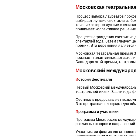
Московская театральна
Процесс выбора лауреатов проход
выбирает лучшие спектакли из бол
течение которых лучшие спектакли
принимает коллективное решение
Процесс награждения состоит из 
спектаклей года. Затем следует 
премии. Эта церемония является 
Московская театральная премия З
признает талантливых артистов и
Благодаря этой премии, театральн
Московский междунаро
История фестиваля
Первый Московский международный
театральной жизни. За эти годы ф
Фестиваль предоставляет возможн
Это прекрасная площадка для обм
Программа и участники
Программа Московского междунаро
различных жанров и направлений -
Участниками фестиваля становятс