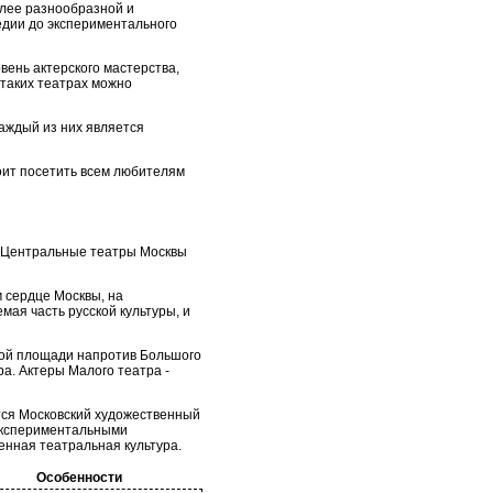
олее разнообразной и
едии до экспериментального
ень актерского мастерства,
таких театрах можно
аждый из них является
оит посетить всем любителям
й. Центральные театры Москвы
 сердце Москвы, на
ая часть русской культуры, и
ной площади напротив Большого
а. Актеры Малого театра -
тся Московский художественный
 экспериментальными
енная театральная культура.
Особенности