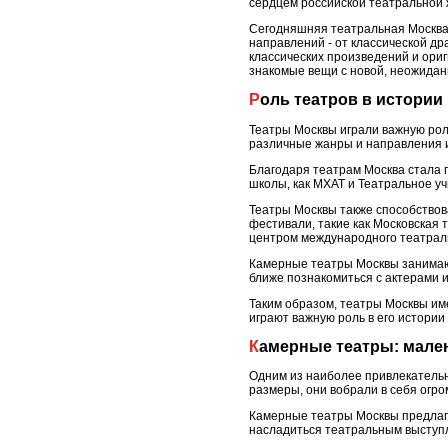
сердцем российской театральной ж
Сегодняшняя театральная Москва 
направлений - от классической д
классических произведений и ори
знакомые вещи с новой, неожидан
Роль театров в истори
Театры Москвы играли важную рол
различные жанры и направления и
Благодаря театрам Москва стала 
школы, как МХАТ и Театральное у
Театры Москвы также способствов
фестивали, такие как Московская
центром международного театраль
Камерные театры Москвы занимаю
ближе познакомиться с актерами и
Таким образом, театры Москвы им
играют важную роль в его истории
Камерные театры: мал
Одним из наиболее привлекательн
размеры, они вобрали в себя огро
Камерные театры Москвы предлага
насладиться театральным выступ