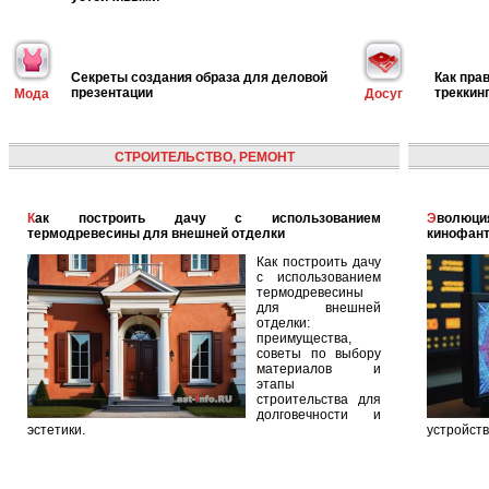
Секреты создания образа для деловой
Как пра
презентации
треккин
Мода
Досуг
СТРОИТЕЛЬСТВО, РЕМОНТ
Как построить дачу с использованием
Эволюция голографических помощников: от
термодревесины для внешней отделки
кинофант
Как построить дачу
с использованием
термодревесины
для внешней
отделки:
преимущества,
советы по выбору
материалов и
этапы
строительства для
долговечности и
эстетики.
устройств