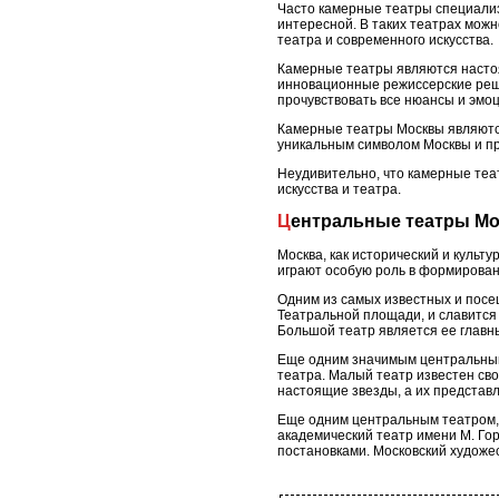
Часто камерные театры специализ
интересной. В таких театрах можн
театра и современного искусства.
Камерные театры являются настоя
инновационные режиссерские реше
прочувствовать все нюансы и эмоц
Камерные театры Москвы являются
уникальным символом Москвы и при
Неудивительно, что камерные теа
искусства и театра.
Центральные театры М
Москва, как исторический и куль
играют особую роль в формирован
Одним из самых известных и посе
Театральной площади, и славится 
Большой театр является ее главн
Еще одним значимым центральным
театра. Малый театр известен св
настоящие звезды, а их представ
Еще одним центральным театром, 
академический театр имени М. Го
постановками. Московский художе