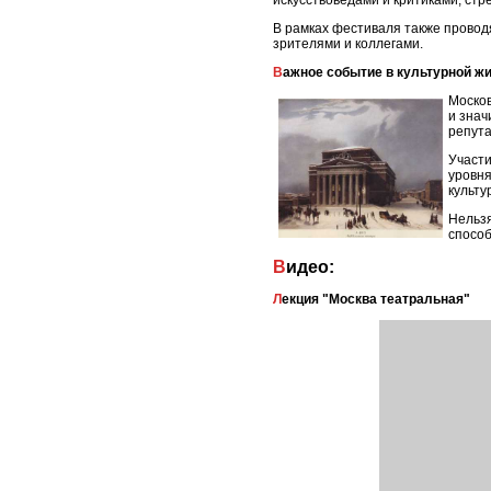
искусствоведами и критиками, ст
В рамках фестиваля также проводя
зрителями и коллегами.
Важное событие в культурной ж
Москов
и знач
репута
Участи
уровня
культу
Нельзя
способ
Видео:
Лекция "Москва театральная"