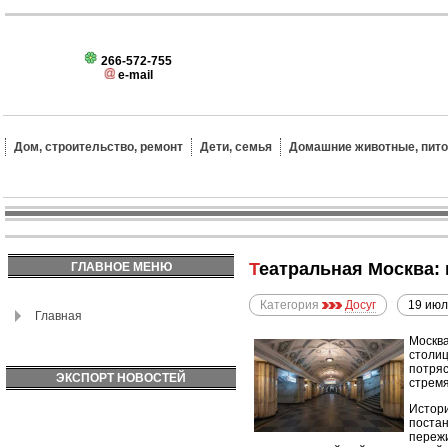
266-572-755
e-mail
Дом, строительство, ремонт
Дети, семья
Домашние животные, пит
Театральная Москва:
ГЛАВНОЕ МЕНЮ
Категория
Досуг
19 июл
Главная
Москва
столиц
потряс
ЭКСПОРТ НОВОСТЕЙ
стремя
Истори
постан
пережи