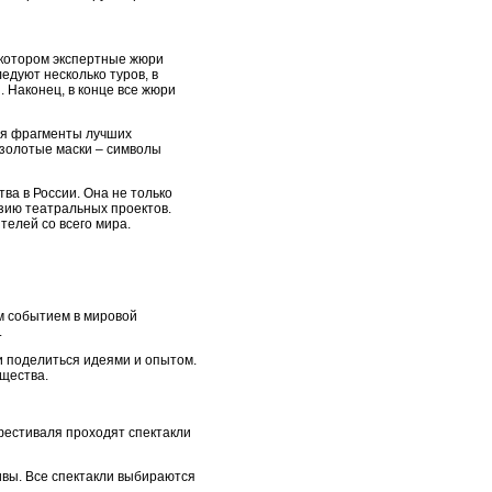
 котором экспертные жюри
едуют несколько туров, в
 Наконец, в конце все жюри
тся фрагменты лучших
 золотые маски – символы
ва в России. Она не только
зию театральных проектов.
телей со всего мира.
м событием в мировой
.
и поделиться идеями и опытом.
щества.
фестиваля проходят спектакли
ивы. Все спектакли выбираются