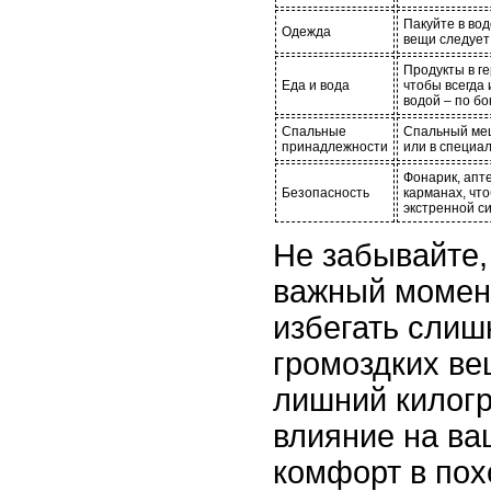
Пакуйте в во
Одежда
вещи следует
Продукты в г
Еда и вода
чтобы всегда 
водой – по бо
Спальные
Спальный меш
принадлежности
или в специа
Фонарик, апт
Безопасность
карманах, что
экстренной с
Не забывайте,
важный момент
избегать слиш
громоздких в
лишний килогр
влияние на ва
комфорт в пох