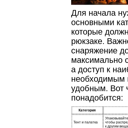
Для начала ну
основными ка
которые долж
рюкзаке. Важн
снаряжение д
максимально 
а доступ к на
необходимым 
удобным. Вот 
понадобится:
Категория
Упаковывайте
Тент и палатка
чтобы распре
к другим веща